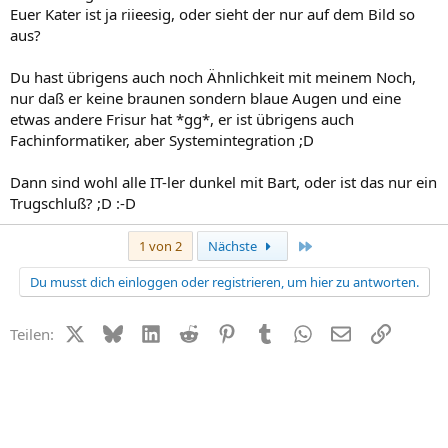
Euer Kater ist ja riieesig, oder sieht der nur auf dem Bild so
aus?
Du hast übrigens auch noch Ähnlichkeit mit meinem Noch,
nur daß er keine braunen sondern blaue Augen und eine
etwas andere Frisur hat *gg*, er ist übrigens auch
Fachinformatiker, aber Systemintegration ;D
Dann sind wohl alle IT-ler dunkel mit Bart, oder ist das nur ein
Trugschluß? ;D :-D
Letzte
1 von 2
Nächste
Du musst dich einloggen oder registrieren, um hier zu antworten.
X (Twitter)
Bluesky
LinkedIn
Reddit
Pinterest
Tumblr
WhatsApp
E-Mail
Link
Teilen: