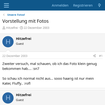
Anmelden
Registrieren
Unsere Fotos!
Vorstellung mit Fotos
E
E
Hitzefrei
22 Dezember 2003
r
r
s
s
Hitzefrei
H
t
t
Guest
e
e
l
l
l
l
22 Dezember 2003
#1
e
t
r
a
Zweiter versuch, mal schauen, ob ich das Foto klein genug
m
bekommen hab.... :sn7
So schau ich normal nicht aus... sooo haarig ist nur mein
Kater, Fluffy.. :rofl
Hitzefrei
H
Guest