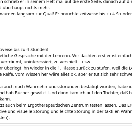
 schrieb er in seinem Heft mal auf die erste Seite, danach auf di
nd überhaupt nichts mehr.
urden langsam zur Qual! Er brauchte zeitweise bis zu 4 Stunden
tweise bis zu 4 Stunden!
etliche Gespräche mit der Lehrerin. Wir dachten erst er ist einfac
verträumt, uninteressiert, zu verspielt... usw.
 überlegt ihn wieder in die 1. Klasse zurück zu stufen, weil die 
le Reife, vom Wissen her wäre alles ok, aber er tut sich sehr schw
ea auch noch Wahrnehmungsstörungen bestätigt wurden, habe ic
d hab Bücher gewälzt. Und dann kam ich auf den Trichter, daß
kann.
tzt auch beim Ergotherapeutischen Zentrum testen lassen. Das Erg
tive und visuelle Störung und leichte Störung in der taktilen Wah
sten).