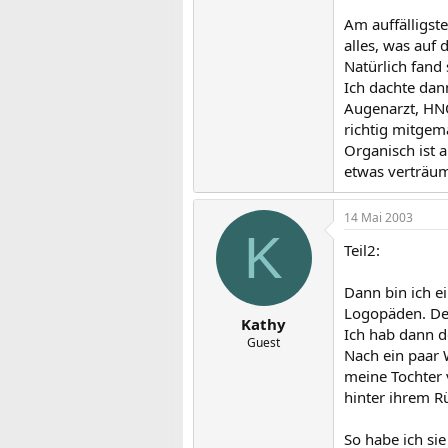
Am auffälligste
alles, was auf
Natürlich fand 
Ich dachte dann
Augenarzt, HNO
richtig mitgema
Organisch ist 
etwas verträum
14 Mai 2003
K
Teil2:
Dann bin ich e
Logopäden. Der
Kathy
Ich hab dann d
Guest
Nach ein paar 
meine Tochter 
hinter ihrem R
So habe ich sie