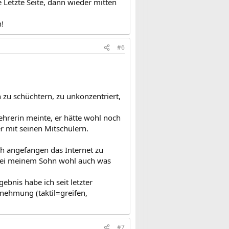
e Letzte Seite, dann wieder mitten
!
#6
h zu schüchtern, zu unkonzentriert,
Lehrerin meinte, er hätte wohl noch
er mit seinen Mitschülern.
h angefangen das Internet zu
 bei meinem Sohn wohl auch was
ebnis habe ich seit letzter
rnehmung (taktil=greifen,
#7