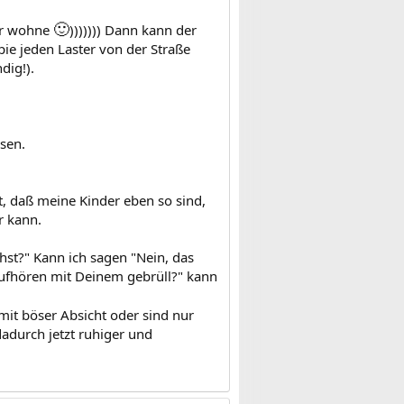
🙂
ter wohne
))))))) Dann kann der
ie jeden Laster von der Straße
dig!).
sen.
t, daß meine Kinder eben so sind,
r kann.
st?" Kann ich sagen "Nein, das
aufhören mit Deinem gebrüll?" kann
mit böser Absicht oder sind nur
adurch jetzt ruhiger und