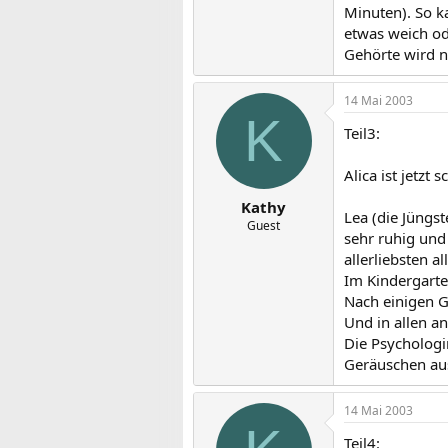
Minuten). So k
etwas weich od
Gehörte wird n
14 Mai 2003
K
Teil3:
Alica ist jetzt
Kathy
Lea (die Jüngs
Guest
sehr ruhig und 
allerliebsten a
Im Kindergarten
Nach einigen G
Und in allen an
Die Psychologi
Geräuschen ausg
14 Mai 2003
Teil4: