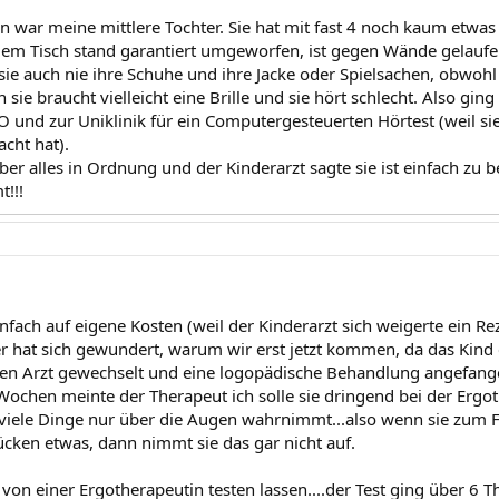
n war meine mittlere Tochter. Sie hat mit fast 4 noch kaum etwas g
 dem Tisch stand garantiert umgeworfen, ist gegen Wände gelaufen.
sie auch nie ihre Schuhe und ihre Jacke oder Spielsachen, obwohl 
 sie braucht vielleicht eine Brille und sie hört schlecht. Also ging
 und zur Uniklinik für ein Computergesteuerten Hörtest (weil si
cht hat).
aber alles in Ordnung und der Kinderarzt sagte sie ist einfach 
t!!!
infach auf eigene Kosten (weil der Kinderarzt sich weigerte ein 
 hat sich gewundert, warum wir erst jetzt kommen, da das Kind 
en Arzt gewechselt und eine logopädische Behandlung angefang
Wochen meinte der Therapeut ich solle sie dringend bei der Ergoth
viele Dinge nur über die Augen wahrnimmt...also wenn sie zum F
ücken etwas, dann nimmt sie das gar nicht auf.
 von einer Ergotherapeutin testen lassen....der Test ging über 6 T