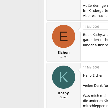
Außerdem geht 
Im Kindergarte
Aber es macht 
14 Mai 2003
E
Boah,Kathy,wie 
garantiert nich
Kinder aufbrin
Elchen
Guest
14 Mai 2003
K
Hallo Elchen
Vielen Dank für
Kathy
Was mich mehr s
Guest
die anderen Ki
mitschleppen m