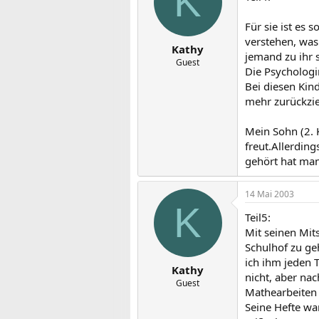
K
Für sie ist es
verstehen, was 
Kathy
jemand zu ihr s
Guest
Die Psychologi
Bei diesen Kind
mehr zurückzie
Mein Sohn (2. 
freut.Allerdin
gehört hat ma
14 Mai 2003
K
Teil5:
Mit seinen Mit
Schulhof zu ge
ich ihm jeden T
Kathy
nicht, aber nac
Guest
Mathearbeiten 
Seine Hefte war