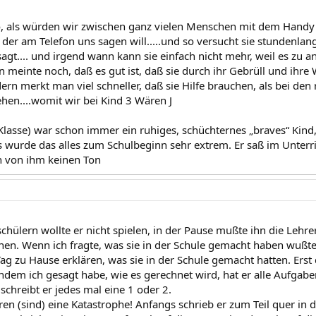
 so, als würden wir zwischen ganz vielen Menschen mit dem Handy
der am Telefon uns sagen will.....und so versucht sie stundenlang
agt.... und irgend wann kann sie einfach nicht mehr, weil es zu 
n meinte noch, daß es gut ist, daß sie durch ihr Gebrüll und ihr
ern merkt man viel schneller, daß sie Hilfe brauchen, als bei den
hen....womit wir bei Kind 3 Wären J
Klasse) war schon immer ein ruhiges, schüchternes „braves“ Kind
gs wurde das alles zum Schulbeginn sehr extrem. Er saß im Unter
n von ihm keinen Ton
schülern wollte er nicht spielen, in der Pause mußte ihn die Lehr
hen. Wenn ich fragte, was sie in der Schule gemacht haben wußte
ag zu Hause erklären, was sie in der Schule gemacht hatten. Erst d
hdem ich gesagt habe, wie es gerechnet wird, hat er alle Aufgaben
schreibt er jedes mal eine 1 oder 2.
en (sind) eine Katastrophe! Anfangs schrieb er zum Teil quer in d