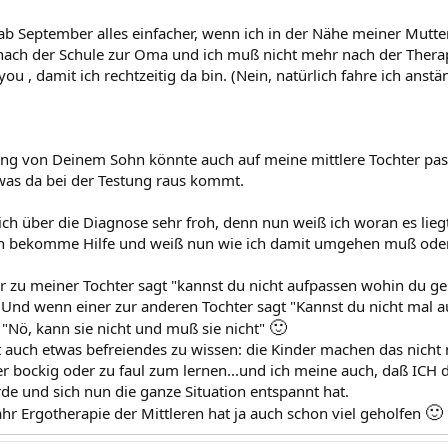
a ab September alles einfacher, wenn ich in der Nähe meiner Mut
nach der Schule zur Oma und ich muß nicht mehr nach der Therap
ou , damit ich rechtzeitig da bin. (Nein, natürlich fahre ich anstän
ng von Deinem Sohn könnte auch auf meine mittlere Tochter pas
as da bei der Testung raus kommt.
lich über die Diagnose sehr froh, denn nun weiß ich woran es lieg
Ich bekomme Hilfe und weiß nun wie ich damit umgehen muß ode
 zu meiner Tochter sagt "kannst du nicht aufpassen wohin du geh
" Und wenn einer zur anderen Tochter sagt "Kannst du nicht mal 
🙂
 "Nö, kann sie nicht und muß sie nicht"
at auch etwas befreiendes zu wissen: die Kinder machen das nicht 
 bockig oder zu faul zum lernen...und ich meine auch, daß ICH d
de und sich nun die ganze Situation entspannt hat.
🙂
ahr Ergotherapie der Mittleren hat ja auch schon viel geholfen