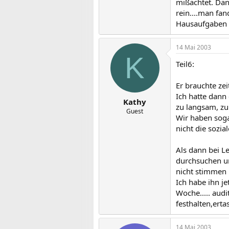
mißachtet. Dann
rein....man fa
Hausaufgaben w
14 Mai 2003
K
Teil6:
Er brauchte zei
Ich hatte dann 
Kathy
zu langsam, zu 
Guest
Wir haben sogar
nicht die sozia
Als dann bei L
durchsuchen un
nicht stimmen 
Ich habe ihn je
Woche..... audi
festhalten,erta
14 Mai 2003