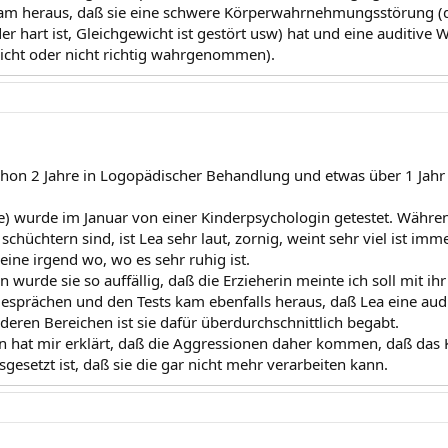
am heraus, daß sie eine schwere Körperwahrnehmungsstörung (du
er hart ist, Gleichgewicht ist gestört usw) hat und eine auditi
icht oder nicht richtig wahrgenommen).
 schon 2 Jahre in Logopädischer Behandlung und etwas über 1 Jahr
te) wurde im Januar von einer Kinderpsychologin getestet. Währ
schüchtern sind, ist Lea sehr laut, zornig, weint sehr viel ist im
lleine irgend wo, wo es sehr ruhig ist.
 wurde sie so auffällig, daß die Erzieherin meinte ich soll mit ih
esprächen und den Tests kam ebenfalls heraus, daß Lea eine au
deren Bereichen ist sie dafür überdurchschnittlich begabt.
n hat mir erklärt, daß die Aggressionen daher kommen, daß das 
esetzt ist, daß sie die gar nicht mehr verarbeiten kann.