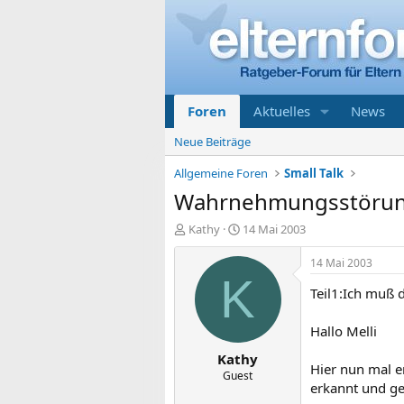
Foren
Aktuelles
News
Neue Beiträge
Allgemeine Foren
Small Talk
Wahrnehmungsstöru
E
E
Kathy
14 Mai 2003
r
r
s
s
14 Mai 2003
t
t
K
Teil1:Ich muß d
e
e
l
l
l
l
Hallo Melli
e
t
Kathy
r
a
Hier nun mal 
m
Guest
erkannt und get