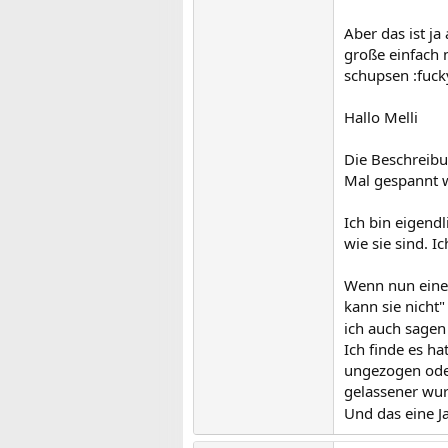
Aber das ist j
große einfach 
schupsen :fucky
Hallo Melli
Die Beschreibu
Mal gespannt w
Ich bin eigend
wie sie sind. 
Wenn nun einer
kann sie nicht
ich auch sagen
Ich finde es h
ungezogen oder
gelassener wur
Und das eine J