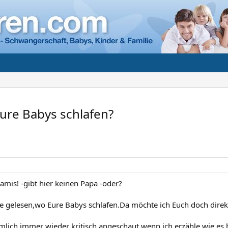
Eure Babys schlafen?
amis! -gibt hier keinen Papa -oder?
e gelesen,wo Eure Babys schlafen.Da möchte ich Euch doch direk
lich immer wieder kritisch angeschaut,wenn ich erzähle,wie es be