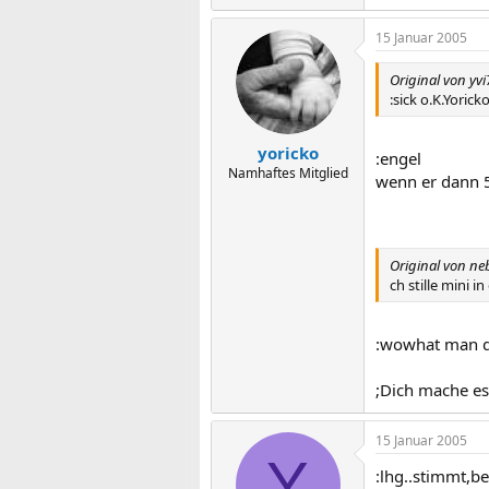
15 Januar 2005
Original von yvi
:sick o.K.Yoric
yoricko
:engel
Namhaftes Mitglied
wenn er dann 5-
Original von ne
ch stille mini i
:wowhat man dir
;Dich mache es
15 Januar 2005
Y
:lhg..stimmt,b