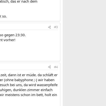
atisch, das er nach dem
K so.
#3
 so gegen 23:30.
ht vorher!
#4
zeit, dann ist er müde. da schläft er
er (ohne babyphone ;-) wir haben
esuch bei uns, da wird wasserpfeife
 ruhigen, dunklen zimmer einfach
ir meistens schon im bett, holt ein