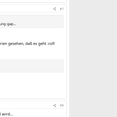
#7
ung :gap...
rien gesehen, daß es geht :rofl
#8
 wird...