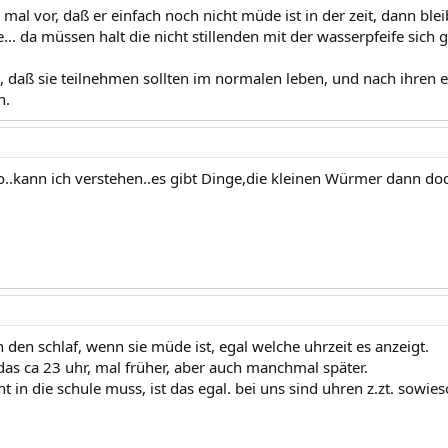
al vor, daß er einfach noch nicht müde ist in der zeit, dann blei
.. da müssen halt die nicht stillenden mit der wasserpfeife sich 
n, daß sie teilnehmen sollten im normalen leben, und nach ihren
n.
ko..kann ich verstehen..es gibt Dinge,die kleinen Würmer dann doc
 in den schlaf, wenn sie müde ist, egal welche uhrzeit es anzeigt.
 das ca 23 uhr, mal früher, aber auch manchmal später.
ht in die schule muss, ist das egal. bei uns sind uhren z.zt. sowi