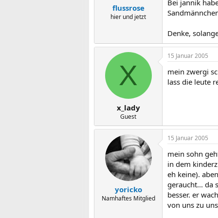
Bei jannik hab
flussrose
Sandmännchen i
hier und jetzt
Denke, solange 
15 Januar 2005
X
mein zwergi sc
lass die leute 
x_lady
Guest
15 Januar 2005
mein sohn geht 
in dem kinderz
eh keine). abe
geraucht... da
yoricko
besser. er wac
Namhaftes Mitglied
von uns zu uns,