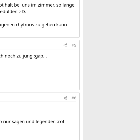
bt halt bei uns im zimmer, so lange
gedulden :-D.
 eigenen rhytmus zu gehen kann
#5
h noch zu jung :gap...
#6
eso nur sagen und legenden :rofl