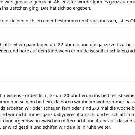
en wirs genauso gemacht. Als er älter wurde, kam es ganz autom
ns Bettchen ging. Das hat sich so ergeben.
die kleinen nicht zu einer bestimmten zeit raus müssen, ist es O
hläft seit ein paar tagen um 22 uhr ein.und die ganze zeit vorher
reden,und höre auf dein kind.wenn er müde ist,soll er schlafen,nic
meistens - ordentlich ;D - um 20 uhr herum ins bett. es ist seine 
immer in seinem bett ein, da hören wir ihn im wohnzimmer bess
nds arbeiten wir oder schauen fern oder sind 2-3 mal die woche b
 sind wir nicht immer ganz babygerecht :unsch. und er schläft im
ht dann irgendwann zwischen mitternacht und 4 uhr auf, da sind w
 er wird gestillt und schlfen wir da alle in ruhe weiter.