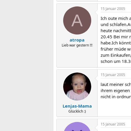
15 Januar 2005
A
Ich oute mich 
und schlafen.A
heute nachmitt
20.45 Bei mir m
atropa
habe.Ich könnt
Lieb war gestern !!!
früher müde wi
zum Einkaufen,
schon um 18.30
15 Januar 2005
laut meiner sch
ihrem eigenen b
nicht in ordnu
Lenjas-Mama
Glücklich :)
15 Januar 2005