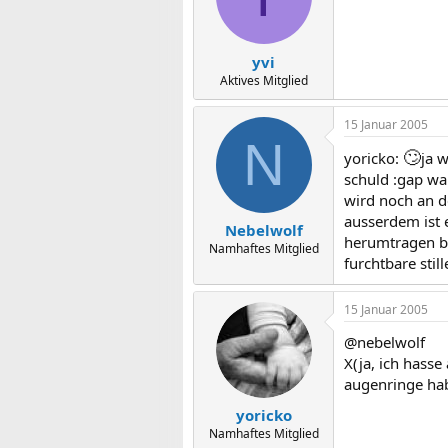
yvi
Aktives Mitglied
15 Januar 2005
N
🙄
yoricko:
ja w
schuld :gap wa
wird noch an de
ausserdem ist 
Nebelwolf
herumtragen bra
Namhaftes Mitglied
furchtbare stil
15 Januar 2005
@nebelwolf
X(ja, ich hasse
augenringe hab
yoricko
Namhaftes Mitglied