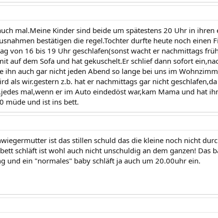
auch mal.Meine Kinder sind beide um spätestens 20 Uhr in ihren
usnahmen bestätigen die regel.Tochter durfte heute noch einen 
ag von 16 bis 19 Uhr geschlafen(sonst wacht er nachmittags früh
it auf dem Sofa und hat gekuschelt.Er schlief dann sofort ein,na
e ihn auch gar nicht jeden Abend so lange bei uns im Wohnzimme
rd als wir.gestern z.b. hat er nachmittags gar nicht geschlafen,
jedes mal,wenn er im Auto eindedöst war,kam Mama und hat ihn
 müde und ist ins bett.
wiegermutter ist das stillen schuld das die kleine noch nicht durc
ett schläft ist wohl auch nicht unschuldig an dem ganzen! Das bab
ng und ein "normales" baby schläft ja auch um 20.00uhr ein.