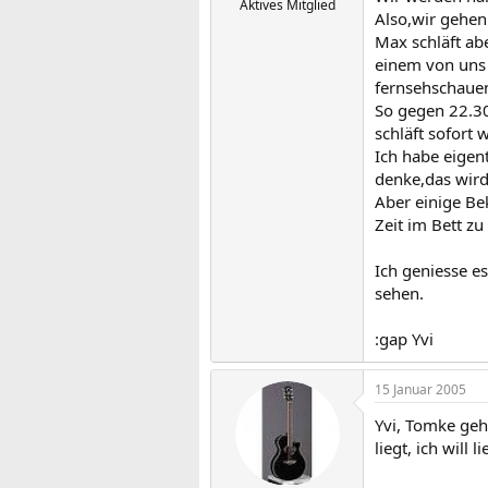
Aktives Mitglied
Also,wir gehen
Max schläft ab
einem von uns 
fernsehschauen
So gegen 22.30
schläft sofort
Ich habe eigen
denke,das wird
Aber einige Be
Zeit im Bett zu
Ich geniesse e
sehen.
:gap Yvi
15 Januar 2005
Yvi, Tomke geht
liegt, ich will