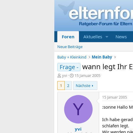
Foren
Aktuelles
News
Neue Beiträge
Baby + Kleinkind
Mein Baby
wann legt Ihr 
Frage -
E
E
yvi
15 Januar 2005
r
r
1
2
Nächste
s
s
t
t
e
e
15 Januar 2005
l
l
Y
:sonne Hallo M
l
l
e
t
r
a
Ich habe gerad
m
schlafen legt.
yvi
Wir werden näm