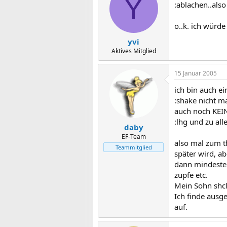
Y
:ablachen..als
o..k. ich würde
yvi
Aktives Mitglied
15 Januar 2005
ich bin auch ei
:shake nicht m
auch noch KEIN
:lhg und zu al
daby
EF-Team
also mal zum t
Teammitglied
später wird, a
dann mindesten
zupfe etc.
Mein Sohn shcl
Ich finde ausg
auf.