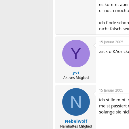
es kommt aber m
er noch möchte.
ich finde scho
nicht falsch sei
15 Januar 2005
Y
:sick o.K.Yoric
yvi
Aktives Mitglied
15 Januar 2005
N
ich stille mini
meist passiert
solange sie nic
Nebelwolf
Namhaftes Mitglied