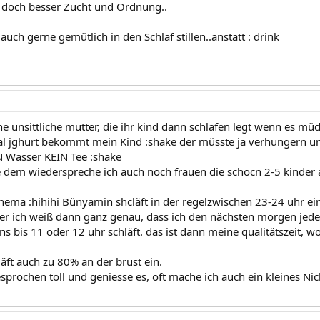
o doch besser Zucht und Ordnung..
 auch gerne gemütlich in den Schlaf stillen..anstatt : drink
ne unsittliche mutter, die ihr kind dann schlafen legt wenn es mü
al jghurt bekommt mein Kind :shake der müsste ja verhungern un
 Wasser KEIN Tee :shake
le dem wiederspreche ich auch noch frauen die schocn 2-5 kinde
hema :hihihi Bünyamin shcläft in der regelzwischen 23-24 uhr ei
ber ich weiß dann ganz genau, dass ich den nächsten morgen jede
s bis 11 oder 12 uhr schläft. das ist dann meine qualitätszeit, 
äft auch zu 80% an der brust ein.
esprochen toll und geniesse es, oft mache ich auch ein kleines Ni