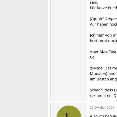
sein.
Für kurze Erled
[/quote]
Origin
Wir haben noch
Ich hab' von m
bestimmt noch 
Aber MaxiCosi k
Co.
@Mine: Das mit
Monaten) und i
am Besten abge
Schade, dass D
reklamieren. Di
26 Oktober 2004
Also ich hab a