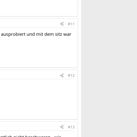
#11
l ausprobiert und mit dem sitz war
#12
#13
tlich nicht beschweren...wir