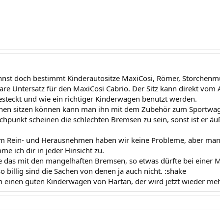
nst doch bestimmt Kinderautositze MaxiCosi, Römer, Storchenmü
bare Untersatz für den MaxiCosi Cabrio. Der Sitz kann direkt vom
esteckt und wie ein richtiger Kinderwagen benutzt werden.
einen sitzen können kann man ihn mit dem Zubehör zum Sportw
chpunkt scheinen die schlechten Bremsen zu sein, sonst ist er äu
m Rein- und Herausnehmen haben wir keine Probleme, aber ma
e ich dir in jeder Hinsicht zu.
e das mit den mangelhaften Bremsen, so etwas dürfte bei einer 
 billig sind die Sachen von denen ja auch nicht. :shake
 einen guten Kinderwagen von Hartan, der wird jetzt wieder meh