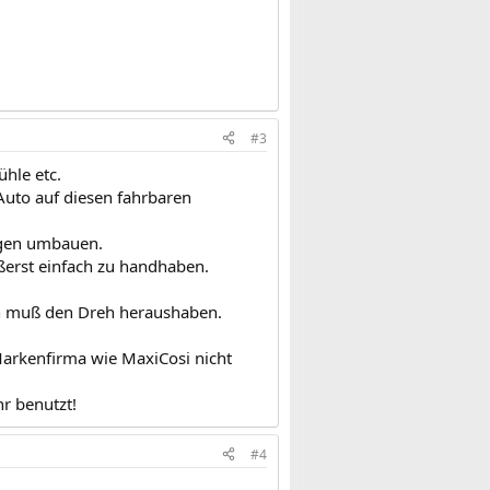
#3
hle etc.
 Auto auf diesen fahrbaren
agen umbauen.
ßerst einfach zu handhaben.
n muß den Dreh heraushaben.
Markenfirma wie MaxiCosi nicht
r benutzt!
#4