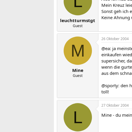
L
Mein Kreuz leie
Sonst geh ich 
Keine Ahnung wi
leuchtturmstgt
Guest
26 Oktober 2004
M
@ea: ja meinste
einkaufen wiede
supersicher, d
wenn die gurte
Mine
aus dem schnap
Guest
@sporty: den h
toll!
27 Oktober 2004
L
Mine - du mein