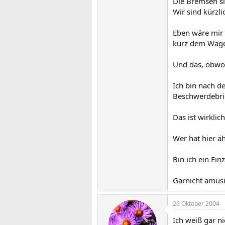
Die Bremsen si
Wir sind kürzl
Eben wäre mir d
kurz dem Wage
Und das, obwohl
Ich bin nach d
Beschwerdebrie
Das ist wirklic
Wer hat hier 
Bin ich ein Einz
Garnicht amüs
26 Oktober 2004
Ich weiß gar ni