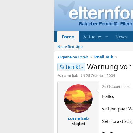
Foren
Aktuelles
News
Neue Beiträge
Allgemeine Foren
Small Talk
Warnung vor 
Schock! -
E
E
corneliab
26 Oktober 2004
r
r
s
s
26 Oktober 2004
t
t
Hallo,
e
e
l
l
l
l
seit ein paar 
e
t
corneliab
r
a
Sehr praktisch,
m
Mitglied