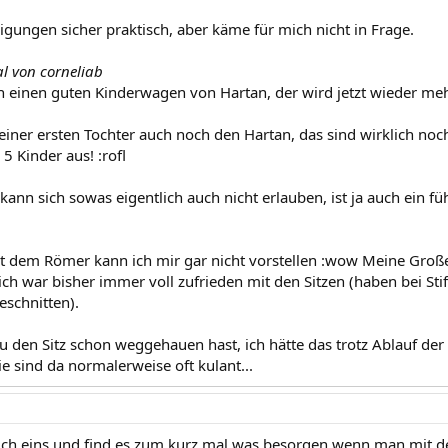
igungen sicher praktisch, aber käme für mich nicht in Frage.
al von corneliab
 einen guten Kinderwagen von Hartan, der wird jetzt wieder meh
einer ersten Tochter auch noch den Hartan, das sind wirklich noc
5 Kinder aus! :rofl
ann sich sowas eigentlich auch nicht erlauben, ist ja auch ein fü
 dem Römer kann ich mir gar nicht vorstellen :wow Meine Große
ch war bisher immer voll zufrieden mit den Sitzen (haben bei St
schnitten).
u den Sitz schon weggehauen hast, ich hätte das trotz Ablauf der
e sind da normalerweise oft kulant...
uch eins und find es zum kurz mal was besorgen wenn man mit d