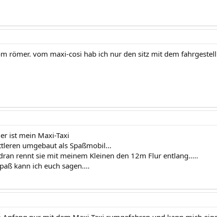
vom römer. vom maxi-cosi hab ich nur den sitz mit dem fahrgestel
ier ist mein Maxi-Taxi
tleren umgebaut als Spaßmobil...
dran rennt sie mit meinem Kleinen den 12m Flur entlang.....
paß kann ich euch sagen....
m Anfang nur mit dem Maxi-Taxi rumgefahren und kann mich eigen