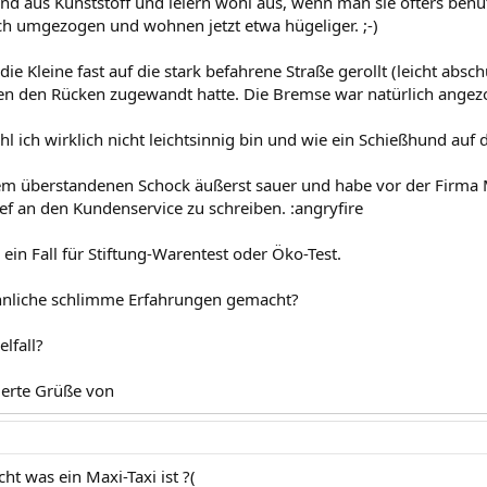
nd aus Kunststoff und leiern wohl aus, wenn man sie öfters benut
ich umgezogen und wohnen jetzt etwa hügeliger. ;-)
ie Kleine fast auf die stark befahrene Straße gerollt (leicht abs
n den Rücken zugewandt hatte. Die Bremse war natürlich angezo
 ich wirklich nicht leichtsinnig bin und wie ein Schießhund auf d
em überstandenen Schock äußerst sauer und habe vor der Firma M
f an den Kundenservice zu schreiben. :angryfire
h ein Fall für Stiftung-Warentest oder Öko-Test.
ähnliche schlimme Erfahrungen gemacht?
elfall?
ierte Grüße von
cht was ein Maxi-Taxi ist ?(