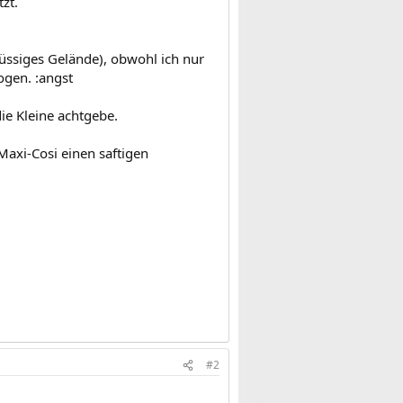
zt.
chüssiges Gelände), obwohl ich nur
gen. :angst
ie Kleine achtgebe.
axi-Cosi einen saftigen
#2