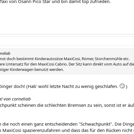
Taxi von Osann Pico Star und bin damit top zufrieden.
rneliab
nst doch bestimmt Kinderautositze MaxiCosi, Römer, Storchenmühle etc.
bare Untersatz für den MaxiCosi Cabrio. Der Sitz kann direkt vom Auto auf d
chtiger Kinderwagen benutzt werden.
🙄
 Dinger doch! (Hab' wohl letzte Nacht zu wenig geschlafen.
)
al von corneliab
chpunkt scheinen die schlechten Bremsen zu sein, sonst ist er äu
 die noch einen ganz entscheidenden "Schwachpunkt". Die Dinger
 MaxiCosi spazierenzufahren und dass das für den Rücken nicht gu