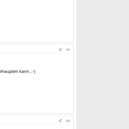
#5
ehaupten kann. ;-)
#6