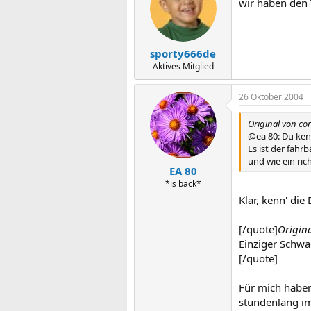
wir haben den 
sporty666de
Aktives Mitglied
26 Oktober 2004
Original von co
@ea 80: Du ken
Es ist der fahr
und wie ein ri
EA 80
*is back*
Klar, kenn' die
[/quote]
Origin
Einziger Schwa
[/quote]
Für mich haben
stundenlang im