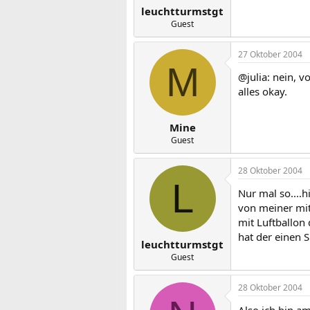
leuchtturmstgt
Guest
27 Oktober 2004
M
@julia: nein, 
alles okay.
Mine
Guest
28 Oktober 2004
L
Nur mal so....h
von meiner mit
mit Luftballon 
hat der einen S
leuchtturmstgt
Guest
28 Oktober 2004
Also ich bin a