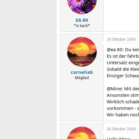
EA 80
*is back*
26 Oktober 2004
@ea 80: Du ken
Es ist der fahr
Untersatz eing
Sobald die Kl
corneliab
Einziger Schwa
Mitglied
@Mine: Mit de
Ansonsten stimm
Wirklich schad
vorkommen - so
Wir haben noch
26 Oktober 2004
Hallo Mine,