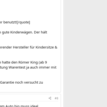
r benutzt![/quote]
h gute Kinderwägen. Der hält
hrender Hersteller für Kindersitze &
 hatte den Römer King (ab 9
iftung Warentest ja auch immer mit
 Garantie noch versucht zu
#8
em Auto hin muss ideal.