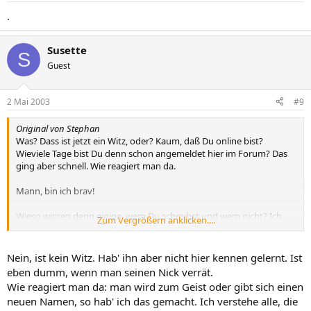
.
Susette
S
Guest
2 Mai 2003
#9
Original von Stephan
Was? Dass ist jetzt ein Witz, oder? Kaum, daß Du online bist?
Wieviele Tage bist Du denn schon angemeldet hier im Forum? Das
ging aber schnell. Wie reagiert man da.
Mann, bin ich brav!
Wieso wissen denn einige, wem Du schreibst und wem nicht? Ich
Zum Vergrößern anklicken....
muss mich schon wundern, was hier im Hintergrund passiert. Der
reinste Sündenpfuhl.
Nein, ist kein Witz. Hab' ihn aber nicht hier kennen gelernt. Ist
eben dumm, wenn man seinen Nick verrät.
Wie reagiert man da: man wird zum Geist oder gibt sich einen
neuen Namen, so hab' ich das gemacht. Ich verstehe alle, die