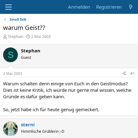
Anmelden
Registrieren
Small Talk
warum Geist??
E
E
Stephan
2 Mai 2003
r
r
s
s
Stephan
S
t
t
Guest
e
e
l
l
l
l
2 Mai 2003
#1
e
t
r
a
Warum schalten denn einige von Euch in den Geistmodus?
m
Dies ist keine Kritik, ich würde nur gerne mal wissen, welche
Gründe es dafür geben kann.
So, jetzt habe ich für heute genug gemeckert.
sterni
Himmlische Grüblerin ;-D