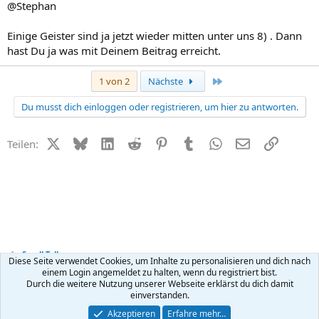
@Stephan
Einige Geister sind ja jetzt wieder mitten unter uns 8) . Dann
hast Du ja was mit Deinem Beitrag erreicht.
Letzte
1 von 2
Nächste
Du musst dich einloggen oder registrieren, um hier zu antworten.
X (Twitter)
Bluesky
LinkedIn
Reddit
Pinterest
Tumblr
WhatsApp
E-Mail
Link
Teilen:
Small Talk
Diese Seite verwendet Cookies, um Inhalte zu personalisieren und dich nach
einem Login angemeldet zu halten, wenn du registriert bist.
Durch die weitere Nutzung unserer Webseite erklärst du dich damit
Kontakt
Nutzungsbedingungen
Datenschutz
Hilfe
R
einverstanden.
S
S
®
Community platform by XenForo
© 2010-2026 XenForo Ltd.
Akzeptieren
Erfahre mehr…