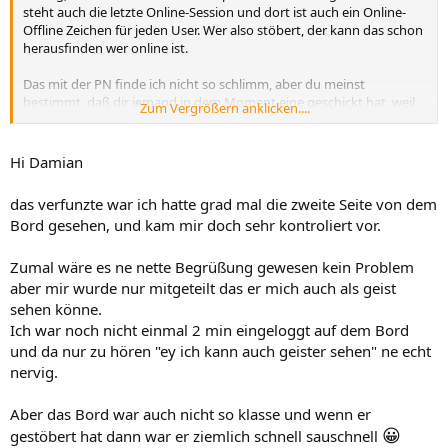
steht auch die letzte Online-Session und dort ist auch ein Online-
Offline Zeichen für jeden User. Wer also stöbert, der kann das schon
herausfinden wer online ist.
Das mit der PN finde ich nicht so schlimm, aber du meinst
bestimmt, daß dir jemand in dem Moment eine geschickt hat, weil
Zum Vergrößern anklicken....
er Dich sehen konnte?
Im "Wer ist wo?" tauchen die Geister auch nicht auf.
Hi Damian
das verfunzte war ich hatte grad mal die zweite Seite von dem
Bord gesehen, und kam mir doch sehr kontroliert vor.
Zumal wäre es ne nette Begrüßung gewesen kein Problem
aber mir wurde nur mitgeteilt das er mich auch als geist
sehen könne.
Ich war noch nicht einmal 2 min eingeloggt auf dem Bord
und da nur zu hören "ey ich kann auch geister sehen" ne echt
nervig.
Aber das Bord war auch nicht so klasse und wenn er
😀
gestöbert hat dann war er ziemlich schnell sauschnell