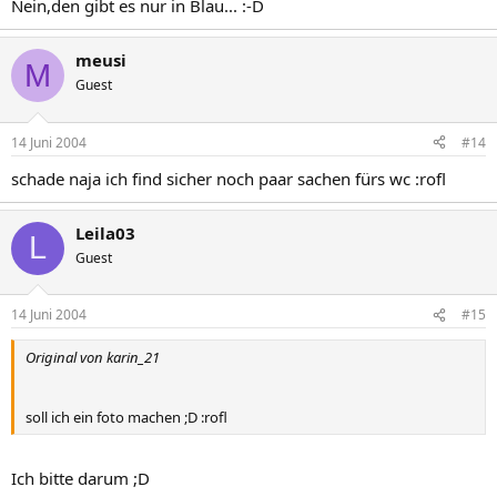
Nein,den gibt es nur in Blau... :-D
meusi
M
Guest
14 Juni 2004
#14
schade naja ich find sicher noch paar sachen fürs wc :rofl
Leila03
L
Guest
14 Juni 2004
#15
Original von karin_21
soll ich ein foto machen ;D :rofl
Ich bitte darum ;D