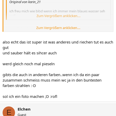
Original von karin_21
ich freu mich wie blöd wenn ich immer mein blaues wasser seh
:rofl
Zum Vergrößern anklicken....
Zum Vergrößern anklicken....
Ich weiß absolut nicht, warum, aber ich kann das total
nachvollziehen. Ich will auch blaues Wasser und geh mir jetzt gleich
so ein Teil kaufen :nixwieweg :-D
also echt das ist super ist was anderes und riechen tut es auch
gut
und sauber hält es sihcer auch
werd gleich noch mal pieseln
gibts die auch in anderen farben..wenn ich da ein paar
zusammen schmeiss muss mein wc ja in den buntesten
farben strahlen :-D
sol ich ein foto machen ;D :rofl
Elchen
E
Guest