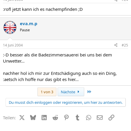
:rofl jetzt kann ich es nachempfinden ;D
eva.m.p
Pause
14 Juni 2004
#25
:-D besser als die Badezimmersauerei bei uns bei dem
Unwetter...
nachher hol ich mir zur Entschädigung auch so ein Ding,
:aetsch ich hoffe nur das gibt es hier...
Letzte
1 von 3
Nächste
Du musst dich einloggen oder registrieren, um hier zu antworten.
X (Twitter)
Bluesky
LinkedIn
Reddit
Pinterest
Tumblr
WhatsApp
E-Mail
Link
Teilen: