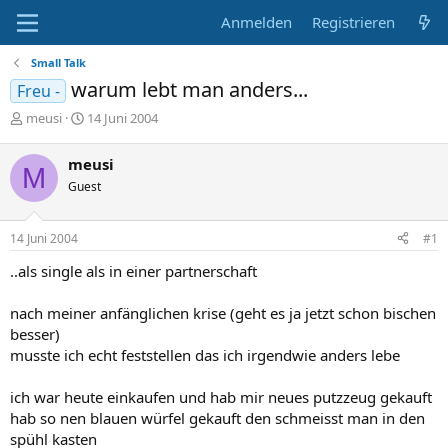
Anmelden
Registrieren
Small Talk
warum lebt man anders...
Freu -
E
E
meusi
14 Juni 2004
r
r
s
s
meusi
M
t
t
Guest
e
e
l
l
l
l
14 Juni 2004
#1
e
t
r
a
..als single als in einer partnerschaft
m
nach meiner anfänglichen krise (geht es ja jetzt schon bischen
besser)
musste ich echt feststellen das ich irgendwie anders lebe
ich war heute einkaufen und hab mir neues putzzeug gekauft
hab so nen blauen würfel gekauft den schmeisst man in den
spühl kasten