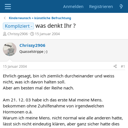
Anmelden
Registrieren
Kinderwunsch + künstliche Befruchtung
was denkt Ihr ?
Kompliziert -
E
E
Chrissy2906
15 Januar 2004
r
r
s
s
Chrissy2906
t
t
Quasselstrippe ;-)
e
e
l
l
l
l
15 Januar 2004
#1
e
t
r
a
Ehrlich gesagt, bin ich ziemlich durcheinander und weiss
m
nicht, was ich davon halten soll.
Aber am besten mal der Reihe nach.
Am 21. 12. 03 habe ich das erste Mal meine Mens.
bekommen ohne Zuhilfenahme von irgendwelchen
Hormonen o.ä.
Warum ich meine Mens. nicht normal wie alle anderen hatte,
lässt sich nicht eindeutig klären, aber ganz sicher hatte dies