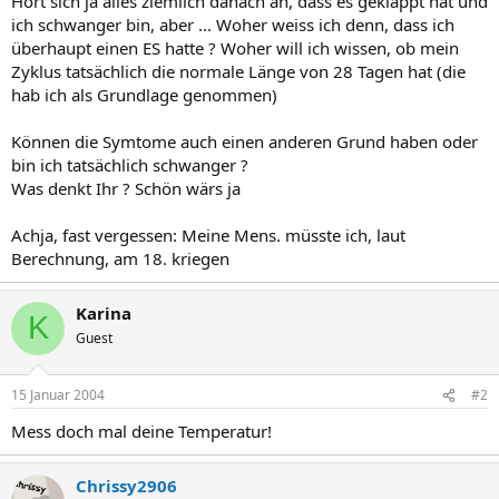
Hört sich ja alles ziemlich danach an, dass es geklappt hat und
ich schwanger bin, aber ... Woher weiss ich denn, dass ich
überhaupt einen ES hatte ? Woher will ich wissen, ob mein
Zyklus tatsächlich die normale Länge von 28 Tagen hat (die
hab ich als Grundlage genommen)
Können die Symtome auch einen anderen Grund haben oder
bin ich tatsächlich schwanger ?
Was denkt Ihr ? Schön wärs ja
Achja, fast vergessen: Meine Mens. müsste ich, laut
Berechnung, am 18. kriegen
Karina
K
Guest
15 Januar 2004
#2
Mess doch mal deine Temperatur!
Chrissy2906