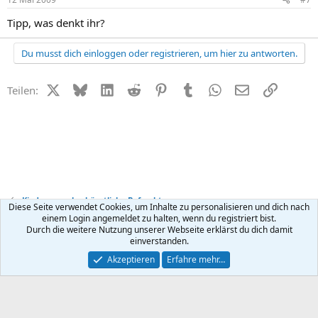
Tipp, was denkt ihr?
Du musst dich einloggen oder registrieren, um hier zu antworten.
X (Twitter)
Bluesky
LinkedIn
Reddit
Pinterest
Tumblr
WhatsApp
E-Mail
Link
Teilen:
Kinderwunsch + künstliche Befruchtung
Diese Seite verwendet Cookies, um Inhalte zu personalisieren und dich nach
einem Login angemeldet zu halten, wenn du registriert bist.
Durch die weitere Nutzung unserer Webseite erklärst du dich damit
Kontakt
Nutzungsbedingungen
Datenschutz
Hilfe
R
einverstanden.
S
S
®
Community platform by XenForo
© 2010-2026 XenForo Ltd.
Akzeptieren
Erfahre mehr…