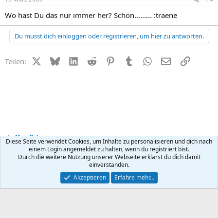
Wo hast Du das nur immer her? Schön......... :traene
Du musst dich einloggen oder registrieren, um hier zu antworten.
X (Twitter)
Bluesky
LinkedIn
Reddit
Pinterest
Tumblr
WhatsApp
E-Mail
Link
Teilen:
Mein Baby
Diese Seite verwendet Cookies, um Inhalte zu personalisieren und dich nach
einem Login angemeldet zu halten, wenn du registriert bist.
Durch die weitere Nutzung unserer Webseite erklärst du dich damit
Kontakt
Nutzungsbedingungen
Datenschutz
Hilfe
R
einverstanden.
S
S
®
Community platform by XenForo
© 2010-2026 XenForo Ltd.
Akzeptieren
Erfahre mehr…