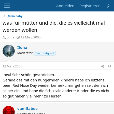
Anmelden
Registrieren
Mein Baby
was für mütter und die, die es vielleicht mal
werden wollen
E
E
Ilona
12 März 2005
r
r
s
s
Ilona
t
t
Moderator
Teammitglied
e
e
l
l
l
l
12 März 2005
#1
e
t
r
a
:heul Sehr schön geschrieben.
m
Gerade das mit den hungernden kindern habe ich letztens
beim Red Nose Day wieder bemerkt. mir gehen seit dem ich
selber ein kind habe die Schiksale anderer Kinder die es nicht
so gut haben viel mehr zu Herzen.
vanillabee