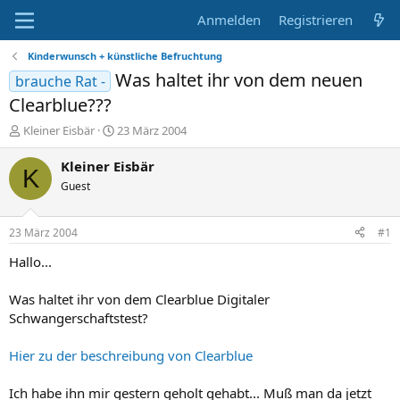
Anmelden
Registrieren
Kinderwunsch + künstliche Befruchtung
Was haltet ihr von dem neuen
brauche Rat -
Clearblue???
E
E
Kleiner Eisbär
23 März 2004
r
r
s
s
Kleiner Eisbär
K
t
t
Guest
e
e
l
l
l
l
23 März 2004
#1
e
t
r
a
Hallo...
m
Was haltet ihr von dem Clearblue Digitaler
Schwangerschaftstest?
Hier zu der beschreibung von Clearblue
Ich habe ihn mir gestern geholt gehabt... Muß man da jetzt