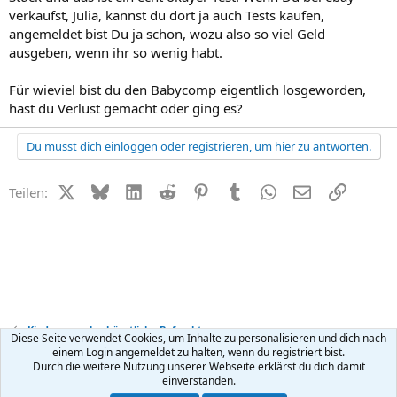
verkaufst, Julia, kannst du dort ja auch Tests kaufen,
angemeldet bist Du ja schon, wozu also so viel Geld
ausgeben, wenn ihr so wenig habt.
Für wieviel bist du den Babycomp eigentlich losgeworden,
hast du Verlust gemacht oder ging es?
Du musst dich einloggen oder registrieren, um hier zu antworten.
X (Twitter)
Bluesky
LinkedIn
Reddit
Pinterest
Tumblr
WhatsApp
E-Mail
Link
Teilen:
Kinderwunsch + künstliche Befruchtung
Diese Seite verwendet Cookies, um Inhalte zu personalisieren und dich nach
einem Login angemeldet zu halten, wenn du registriert bist.
Durch die weitere Nutzung unserer Webseite erklärst du dich damit
Kontakt
Nutzungsbedingungen
Datenschutz
Hilfe
R
einverstanden.
S
S