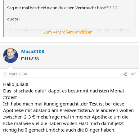
Sag mir mal bescheid wenn du einen Verbraucht hast!?!?!?!?
quote]
Ich habe einen gemacht.... Klasse ist das teil nur das was ich will hat
Zum Vergrößern anklicken....
er NICHT angezeigt... *heul*
Tja und ebend sind meine Tage gekommen 3Tage zu Spät... Also auf
Masa3108
ein neues...
masa3108
Auch die Apotheke ist super schnell!!!
23 März 2004
#7
Gruß Julia
Hallo Julia!!!
Das ist schade dafür klappt es bestimmt nächsten Monat
:troest
Ich habe mich mal kundig gemacht ,der Test ist bei diese
Apotheke mit abstand am Preiswertisten.Alle anderen wollen
zwischen 2-3 € mehr,frage mal in meiner Apotheke um die
Ecke mal wie viel die haben wollen.Hast mich damit jetzt
richtig heiß gemacht,möchte auch die Dinger haben.