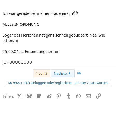
🙂
Ich war gerade bei meiner Frauenärztin
ALLES IN ORDNUNG
Sogar das Herzchen hat ganz schnell gebubbert. Nee, wie
schön.-))
25.09.04 ist Entbindungstermin.
JUHUUUUUUUU
Letzte
1 von 2
Nächste
Du musst dich einloggen oder registrieren, um hier zu antworten.
X (Twitter)
Bluesky
LinkedIn
Reddit
Pinterest
Tumblr
WhatsApp
E-Mail
Link
Teilen: