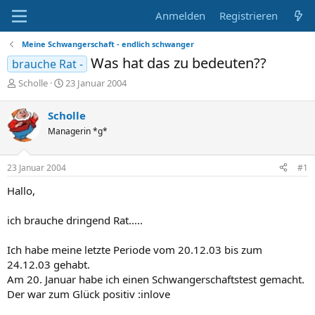
Anmelden
Registrieren
Meine Schwangerschaft - endlich schwanger
Was hat das zu bedeuten??
brauche Rat -
E
E
Scholle
23 Januar 2004
r
r
s
s
Scholle
t
t
Managerin *g*
e
e
l
l
l
l
23 Januar 2004
#1
e
t
r
a
Hallo,
m
ich brauche dringend Rat.....
Ich habe meine letzte Periode vom 20.12.03 bis zum
24.12.03 gehabt.
Am 20. Januar habe ich einen Schwangerschaftstest gemacht.
Der war zum Glück positiv :inlove