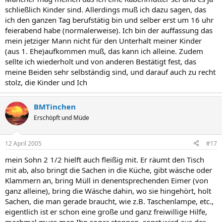
schließlich Kinder sind. Allerdings muß ich dazu sagen, das
ich den ganzen Tag berufstätig bin und selber erst um 16 uhr
feierabend habe (normalerweise). Ich bin der auffassung das
mein jetziger Mann nicht für den Unterhalt meiner Kinder
(aus 1. Ehe)aufkommen muß, das kann ich alleine. Zudem
sellte ich wiederholt und von anderen Bestätigt fest, das
meine Beiden sehr selbständig sind, und darauf auch zu recht
stolz, die Kinder und Ich
BMTinchen
Erschöpft und Müde
12 April 2005
#17
mein Sohn 2 1/2 hielft auch fleißig mit. Er räumt den Tisch
mit ab, also bringt die Sachen in die Küche, gibt wäsche oder
Klammern an, bring Müll in denentsprechenden Eimer (von
ganz alleine), bring die Wäsche dahin, wo sie hingehört, holt
Sachen, die man gerade braucht, wie z.B. Taschenlampe, etc.,
eigentlich ist er schon eine große und ganz freiwillige Hilfe,
machmal muss man Ihn sogar stoppen, sonst wird aus der