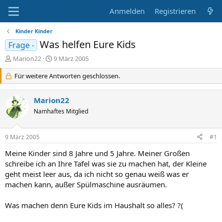
Anmelden
Registrieren
Kinder Kinder
Was helfen Eure Kids
Frage -
E
E
Marion22
9 März 2005
r
r
s
Für weitere Antworten geschlossen.
s
t
t
e
e
Marion22
l
l
l
Namhaftes Mitglied
l
e
t
r
a
9 März 2005
#1
m
Meine Kinder sind 8 Jahre und 5 Jahre. Meiner Großen
schreibe ich an Ihre Tafel was sie zu machen hat, der Kleine
geht meist leer aus, da ich nicht so genau weiß was er
machen kann, außer Spülmaschine ausräumen.
Was machen denn Eure Kids im Haushalt so alles? ?(