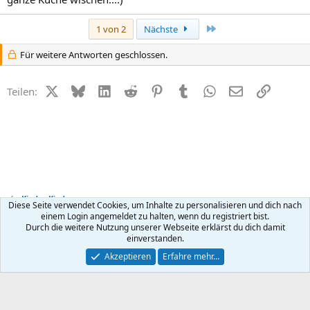
Letzte
1 von 2
Nächste
Für weitere Antworten geschlossen.
X (Twitter)
Bluesky
LinkedIn
Reddit
Pinterest
Tumblr
WhatsApp
E-Mail
Link
Teilen:
Kinder Kinder
Diese Seite verwendet Cookies, um Inhalte zu personalisieren und dich nach
einem Login angemeldet zu halten, wenn du registriert bist.
Durch die weitere Nutzung unserer Webseite erklärst du dich damit
Kontakt
Nutzungsbedingungen
Datenschutz
Hilfe
R
einverstanden.
S
S
®
Community platform by XenForo
© 2010-2026 XenForo Ltd.
Akzeptieren
Erfahre mehr…