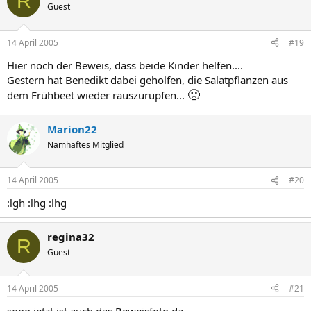
R
Guest
14 April 2005
#19
Hier noch der Beweis, dass beide Kinder helfen....
Gestern hat Benedikt dabei geholfen, die Salatpflanzen aus
🙁
dem Frühbeet wieder rauszurupfen...
Marion22
Namhaftes Mitglied
14 April 2005
#20
:lgh :lhg :lhg
regina32
R
Guest
14 April 2005
#21
sooo,jetzt ist auch das Beweisfoto da...