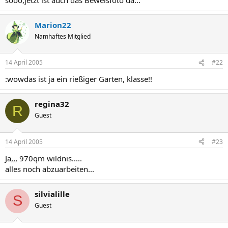
Marion22
Namhaftes Mitglied
14 April 2005
#22
:wowdas ist ja ein rießiger Garten, klasse!!
regina32
R
Guest
14 April 2005
#23
Ja,,, 970qm wildnis.....
alles noch abzuarbeiten...
silvialille
S
Guest