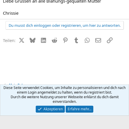
Liebe Grüssen an alle Blähungs-gequälten Mütter
Chrissie
Du musst dich einloggen oder registrieren, um hier zu antworten.
X (Twitter)
Bluesky
LinkedIn
Reddit
Pinterest
Tumblr
WhatsApp
E-Mail
Link
Teilen:
Mein Baby
Diese Seite verwendet Cookies, um Inhalte zu personalisieren und dich nach
einem Login angemeldet zu halten, wenn du registriert bist.
Durch die weitere Nutzung unserer Webseite erklärst du dich damit
Kontakt
Nutzungsbedingungen
Datenschutz
Hilfe
R
einverstanden.
S
S
®
Community platform by XenForo
© 2010-2026 XenForo Ltd.
Akzeptieren
Erfahre mehr…