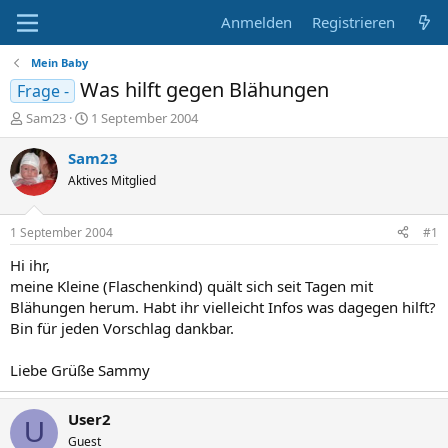
Anmelden
Registrieren
Mein Baby
Was hilft gegen Blähungen
Frage -
E
E
Sam23
1 September 2004
r
r
s
s
Sam23
t
t
Aktives Mitglied
e
e
l
l
l
l
1 September 2004
#1
e
t
r
a
Hi ihr,
m
meine Kleine (Flaschenkind) quält sich seit Tagen mit
Blähungen herum. Habt ihr vielleicht Infos was dagegen hilft?
Bin für jeden Vorschlag dankbar.
Liebe Grüße Sammy
User2
U
Guest