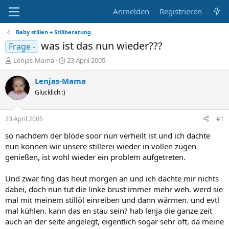
Anmelden
Registrieren
Baby stillen + Stillberatung
was ist das nun wieder???
Frage -
E
E
Lenjas-Mama
23 April 2005
r
r
s
s
Lenjas-Mama
t
t
Glücklich :)
e
e
l
l
l
l
23 April 2005
#1
e
t
r
a
so nachdem der blöde soor nun verheilt ist und ich dachte
m
nun können wir unsere stillerei wieder in vollen zügen
genießen, ist wohl wieder ein problem aufgetreten.
Und zwar fing das heut morgen an und ich dachte mir nichts
dabei, doch nun tut die linke brust immer mehr weh. werd sie
mal mit meinem stillöl einreiben und dann wärmen. und evtl
mal kühlen. kann das en stau sein? hab lenja die ganze zeit
auch an der seite angelegt, eigentlich sogar sehr oft, da meine