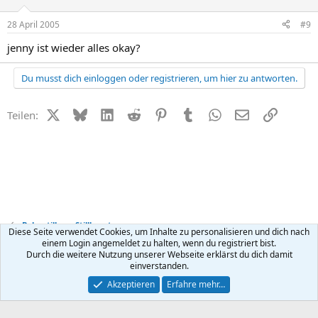
28 April 2005
#9
jenny ist wieder alles okay?
Du musst dich einloggen oder registrieren, um hier zu antworten.
X (Twitter)
Bluesky
LinkedIn
Reddit
Pinterest
Tumblr
WhatsApp
E-Mail
Link
Teilen:
Baby stillen + Stillberatung
Diese Seite verwendet Cookies, um Inhalte zu personalisieren und dich nach
einem Login angemeldet zu halten, wenn du registriert bist.
Durch die weitere Nutzung unserer Webseite erklärst du dich damit
Kontakt
Nutzungsbedingungen
Datenschutz
Hilfe
R
einverstanden.
S
S
®
Community platform by XenForo
© 2010-2026 XenForo Ltd.
Akzeptieren
Erfahre mehr…