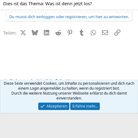
Dies ist das Thema: Was ist denn jetzt los?
Du musst dich einloggen oder registrieren, um hier zu antworten.
X (Twitter)
Bluesky
LinkedIn
Reddit
Pinterest
Tumblr
WhatsApp
E-Mail
Link
Teilen:
Kinderwunsch + künstliche Befruchtung
Diese Seite verwendet Cookies, um Inhalte zu personalisieren und dich nach
einem Login angemeldet zu halten, wenn du registriert bist.
Durch die weitere Nutzung unserer Webseite erklärst du dich damit
Kontakt
Nutzungsbedingungen
Datenschutz
Hilfe
R
einverstanden.
S
S
®
Community platform by XenForo
© 2010-2026 XenForo Ltd.
Akzeptieren
Erfahre mehr…