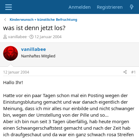
Anmelden
Registrieren
Kinderwunsch + künstliche Befruchtung
was ist denn jetzt los?
E
E
vanillabee
12 Januar 2004
r
r
s
s
vanillabee
t
t
Namhaftes Mitglied
e
e
l
l
l
l
12 Januar 2004
#1
e
t
r
a
Hallo Ihr!
m
Hatte vor ein paar Tagen schon mal ein Posting wegen der
Einistungsblutung gemacht und war danach eigentlich der
Meinung, dass ich mir alles nur einbilde und nicht schwanger
bin, wegen der Umstellung von der Pille und so...
Aber ich bin nun seit 3 Tagen überfällig, hab heute morgen
einen Schwangerschaftstest gemacht und nach der Zeit hab
ich draufgeschaut und da war ein ganz schwach rosa Streifen