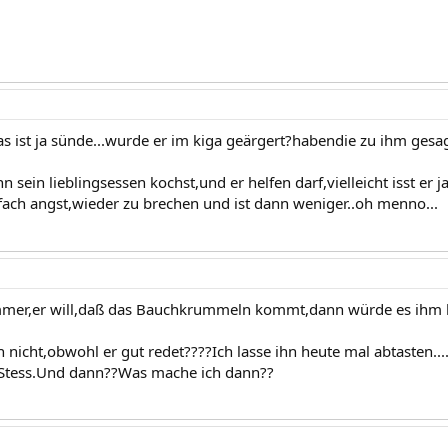
s ist ja sünde...wurde er im kiga geärgert?habendie zu ihm gesa
 sein lieblingsessen kochst,und er helfen darf,vielleicht isst er ja
nfach angst,wieder zu brechen und ist dann weniger..oh menno...
immer,er will,daß das Bauchkrummeln kommt,dann würde es ihm 
n nicht,obwohl er gut redet????Ich lasse ihn heute mal abtasten..
 Stess.Und dann??Was mache ich dann??