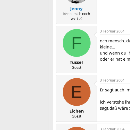
Jenny
Kennt mich noch
wer? ;-)
3 Februar 2004
F
och mensch..da
kleine...
und wenn du ihn
oder er hat ei
fussel
Guest
3 Februar 2004
E
Er sagt auch 
ich verstehe ih
sagt,daß wäre
Elchen
Guest
3 Februar 2004