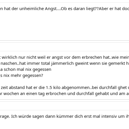
n hat der unheimliche Angst....Ob es daran liegt??Aber er hat do
cht wirklich nur nicht weil er angst vor dem erbrechen hat..wie me
l naschen..hat immer total jämmerlich gweint wenn sie gemerkt ha
 da schon mal nix gegessen
ils nix mehr gegessen?
zeit abstand hat er die 1.5 kilo abgenommen..bei durchfall ghet 
ar wochen an einen tag erbrochen und durchfall gehabt und am 
ge. Ich würde sagen dann kümmer dich erst mal intensiv um ihn. 