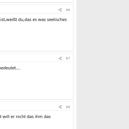
#6
st,weißt du,das es was seelisches
#7
edeutet....
#8
t will er nicht das ihm das