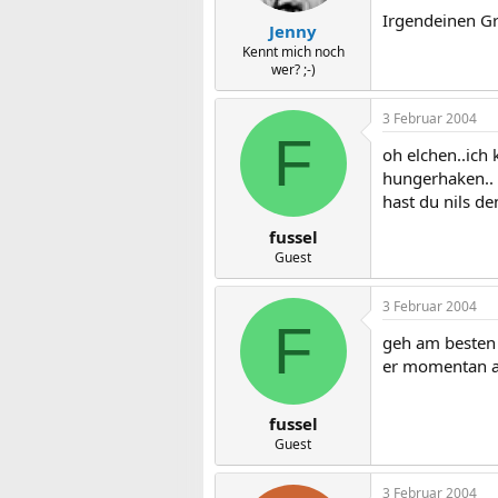
Irgendeinen Gr
Jenny
Kennt mich noch
wer? ;-)
3 Februar 2004
F
oh elchen..ich
hungerhaken..
hast du nils d
fussel
Guest
3 Februar 2004
F
geh am besten 
er momentan a
fussel
Guest
3 Februar 2004