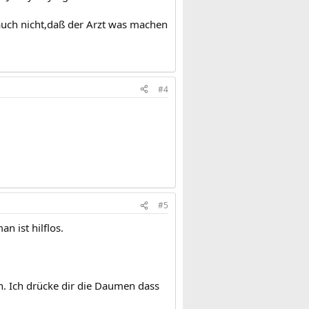
 auch nicht,daß der Arzt was machen
#4
#5
n ist hilflos.
on. Ich drücke dir die Daumen dass