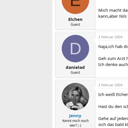
E
Mich macht das
kann,aber Nils 
Elchen
Guest
3 Februar 2004
D
Naja,ich hab d
Geh zum Arzt h
Ich denke auch
danielad
Guest
3 Februar 2004
Ich weiß Elchen
Hast du den sc
Jenny
Gehe auf jeden 
Kennt mich noch
sich das bald k
wer? ;-)