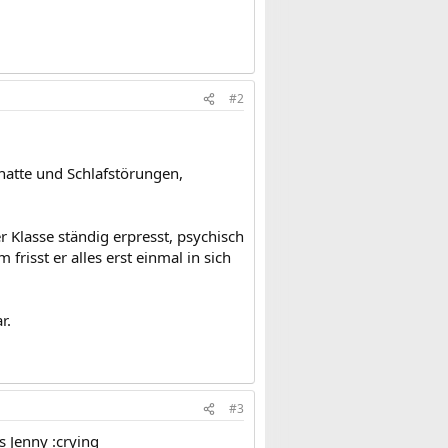
#2
hatte und Schlafstörungen,
r Klasse ständig erpresst, psychisch
frisst er alles erst einmal in sich
r.
#3
s Jenny :crying