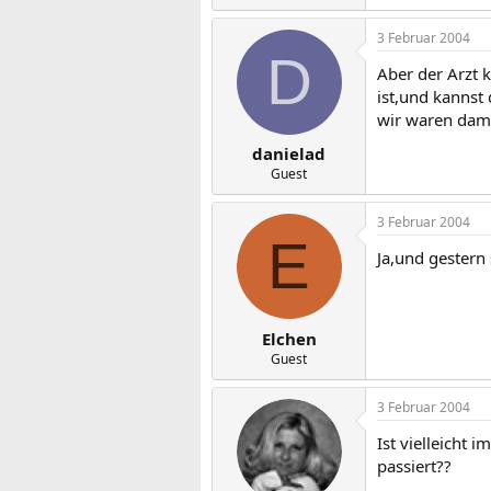
3 Februar 2004
D
Aber der Arzt 
ist,und kannst 
wir waren dama
danielad
Guest
3 Februar 2004
E
Ja,und gestern 
Elchen
Guest
3 Februar 2004
Ist vielleicht 
passiert??