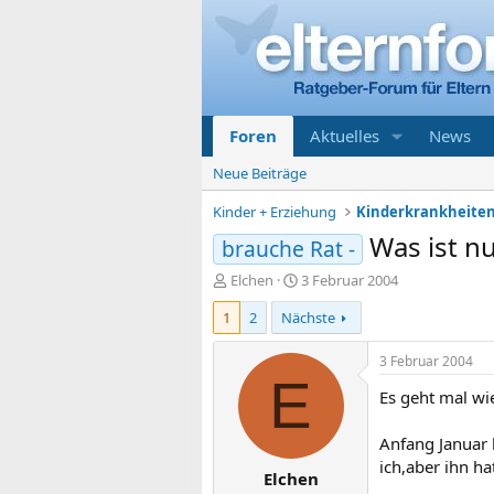
Foren
Aktuelles
News
Neue Beiträge
Kinder + Erziehung
Was ist n
brauche Rat -
E
E
Elchen
3 Februar 2004
r
r
1
2
Nächste
s
s
t
t
e
e
3 Februar 2004
l
l
E
Es geht mal wi
l
l
e
t
r
a
Anfang Januar 
m
ich,aber ihn h
Elchen