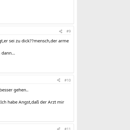
#9
gt,er sei zu dick??mensch,der arme
 dann...
#10
besser gehen..
..Ich habe Angst,daß der Arzt mir
#11