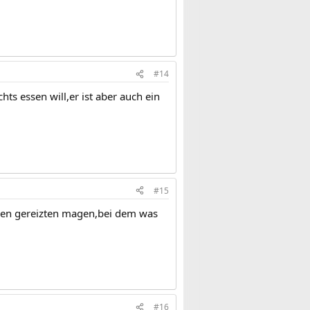
#14
s essen will,er ist aber auch ein
#15
inen gereizten magen,bei dem was
#16