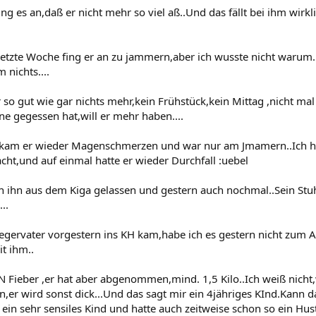
ng es an,daß er nicht mehr so viel aß..Und das fällt bei ihm wirkli
letzte Woche fing er an zu jammern,aber ich wusste nicht warum
 nichts....
er so gut wie gar nichts mehr,kein Frühstück,kein Mittag ,nicht m
ne gegessen hat,will er mehr haben....
kam er wieder Magenschmerzen und war nur am Jmamern..Ich ha
cht,und auf einmal hatte er wieder Durchfall :uebel
ch ihn aus dem Kiga gelassen und gestern auch nochmal..Sein Stuh
..
gervater vorgestern ins KH kam,habe ich es gestern nicht zum Ar
t ihm..
N Fieber ,er hat aber abgenommen,mind. 1,5 Kilo..Ich weiß nicht,
en,er wird sonst dick...Und das sagt mir ein 4jähriges KInd.Kann 
 ein sehr sensiles Kind und hatte auch zeitweise schon so ein Hu