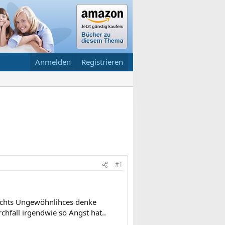
Anmelden
Registrieren
#1
Nichts Ungewöhnlihces denke
chfall irgendwie so Angst hat..