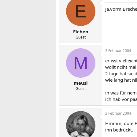
E
Ja,vorm Breche
Elchen
Guest
3 Februar 2004
M
er isst viellei
wollt nciht ma
2 tage hat sie
wie lang hat n
meusi
Guest
in was für nem 
ich hab vor pa
3 Februar 2004
Hmmm, gute Fra
ihn bedrückt.