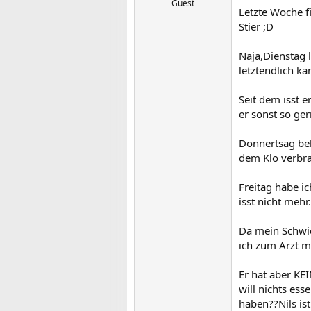
Guest
Letzte Woche fi
Stier ;D
Naja,Dienstag 
letztendlich kam
Seit dem isst 
er sonst so ger
Donnertsag be
dem Klo verbra
Freitag habe i
isst nicht mehr..
Da mein Schwie
ich zum Arzt mi
Er hat aber KEI
will nichts ess
haben??Nils ist