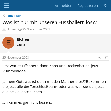
Anmelden
Registrieren
Small Talk
Was ist nur mit unseren Fussballern los??
E
E
Elchen
25 November 2003
r
r
s
s
Elchen
E
t
t
Guest
e
e
l
l
l
l
25 November 2003
#1
e
t
r
a
Erst war es Effenberg,dann Kahn und Beckenbauer ,jetzt
m
Rummenigge.......
Ja mein Gott,was ist denn mit den Männern los??Bekommen
die jetzt alle die Torschlusßpanik oder was,weil sie sich jetzt
alle ne Geliebte suchen??
Ich kann es gar nicht fassen..