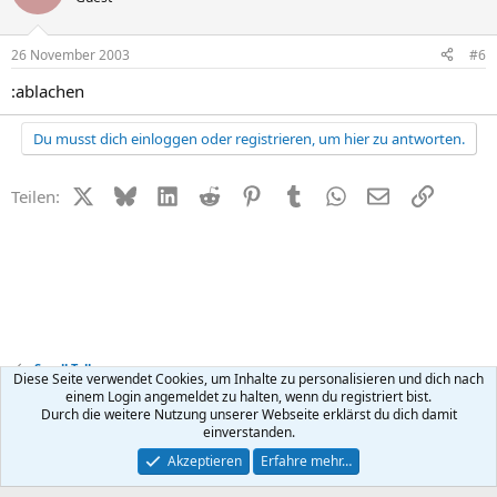
26 November 2003
#6
:ablachen
Du musst dich einloggen oder registrieren, um hier zu antworten.
X (Twitter)
Bluesky
LinkedIn
Reddit
Pinterest
Tumblr
WhatsApp
E-Mail
Link
Teilen:
Small Talk
Diese Seite verwendet Cookies, um Inhalte zu personalisieren und dich nach
einem Login angemeldet zu halten, wenn du registriert bist.
Durch die weitere Nutzung unserer Webseite erklärst du dich damit
Kontakt
Nutzungsbedingungen
Datenschutz
Hilfe
R
einverstanden.
S
S
®
Community platform by XenForo
© 2010-2026 XenForo Ltd.
Akzeptieren
Erfahre mehr…