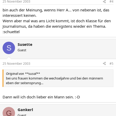
25 November 2003
#4
bin auch der Meinung, wenns Herr A... von nebenan ist, das
interessiert keinen.
Wenn aber mal was ans Licht kommt, ist doch Klasse für den
Journalismus, da haben die wenigstens wieder ein Thema.
:schuettel
Susette
S
Guest
25 November 2003
#5
Original von **susal**
bei uns frauen kommen die wechseljahre und bei den männern
eben der seitensprung...
Dann will ich doch lieber ein Mann sein. :-D
Gankerl
G
Guest