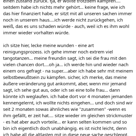
einen zustand zurück. tja, er wollte trotzdem kämpfen....
seitdem habe ich nichts mehr gehört... keine frage, wie ich
das hier finanziert habe, er sitzt mit all unseren sachen immer
noch in unserem haus....ich werde nicht zurückgehen, ich
weiß, das es uns schaden würde - auch, weil ich es ihm wohl
immer wieder vorhalten würde.
ich sitze hier, lecke meine wunden - eine art
reinigungsprozess. ich gehe immer noch extrem viel
tangotanzen... meine freundin sagt, ich sei die frau mit den
vielen chancen dort....oh ja... ich werde hin und wieder nach
einem ons gefragt - na super....aber ich habe sehr mit meinem
selbstbewußtsein zu kämpfen. sicher, ich merke, das meine
äußere veränderung gut ankommt, aber, wenn mir jemand
sagt, ich sehe gut aus, oder ich sei eine tolle frau... dann
könnte ich weglaufen. ich habe dort vor 4 monaten jemanden
kennengelernt, ich wollte nichts eingehen... und doch sind wir
seit 2 monaten sowas ähnliches wie "zusammen" -wenn es
ihm gefällt, er zeit hat.... sitze wieder im gleichen strickmuster
- es hat aber auch vorteile... er kann selten kommen und so
bin ich eigentlich doch unabhängig. es ist nicht leicht, denn
ich habe all die altlasten mit in diese neue sache geschleppt.