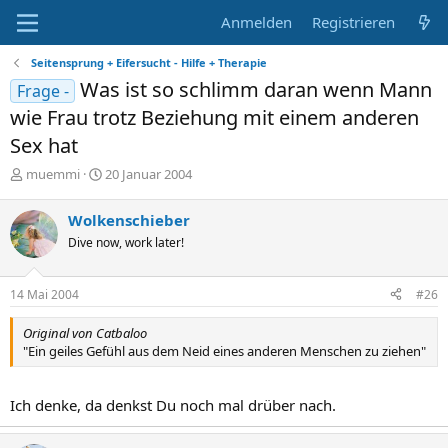
Anmelden
Registrieren
Seitensprung + Eifersucht - Hilfe + Therapie
Was ist so schlimm daran wenn Mann
Frage -
wie Frau trotz Beziehung mit einem anderen
Sex hat
E
E
muemmi
20 Januar 2004
r
r
s
s
Wolkenschieber
t
t
Dive now, work later!
e
e
l
l
l
l
14 Mai 2004
#26
e
t
r
a
Original von Catbaloo
m
"Ein geiles Gefühl aus dem Neid eines anderen Menschen zu ziehen"
Ich denke, da denkst Du noch mal drüber nach.