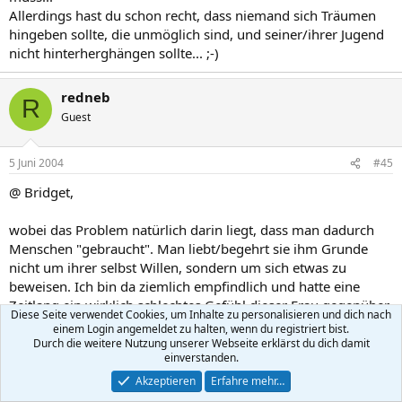
Allerdings hast du schon recht, dass niemand sich Träumen
hingeben sollte, die unmöglich sind, und seiner/ihrer Jugend
nicht hinterherghängen sollte... ;-)
redneb
R
Guest
5 Juni 2004
#45
@ Bridget,
wobei das Problem natürlich darin liegt, dass man dadurch
Menschen "gebraucht". Man liebt/begehrt sie ihm Grunde
nicht um ihrer selbst Willen, sondern um sich etwas zu
beweisen. Ich bin da ziemlich empfindlich und hatte eine
Zeitlang ein wirklich schlechtes Gefühl dieser Frau gegenüber.
Diese Seite verwendet Cookies, um Inhalte zu personalisieren und dich nach
Im Moment baggere ich wieder so ein bisschen und freue
einem Login angemeldet zu halten, wenn du registriert bist.
mich, dass ich es schaffe, jeden Kontakt damit zu beginnen,
Durch die weitere Nutzung unserer Webseite erklärst du dich damit
einverstanden.
dass ich mich als Beziehungskrüppel oute.
Akzeptieren
Erfahre mehr…
Und schau an: Das kommt sogar an. (Catbaloo, hab' ich noch