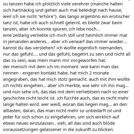
zu tanzen habe ich plötzlich viele verehrer (manche halten
sich hartnäckig und gehen auch mal beleidigt nach hause,
weil ich sie nicht "erhöre"). das tango argentino ein erotischer
tanz ist, habe ich auch schnell gelernt. es bleibt zwar beim
tanzen, aber ich konnte spüren, ich lebe noch...
eine zeitlang verliebte ich mich still und heimlich immer mal
in jemanden anderes... aber ich verwarf das immer wieder....
kannst du das verstehen? ich wollte eigentlich niemanden,
nur das gefühl.... und das gefühl, begehrt zu sein und nicht all
das zu sein, was mein mann mir vorgeworfen hat.
der mensch mit dem ich im moment -wie kann man das
nennen - engeren kontakt habe, hat mich 2 monate
angegraben, das hat mich stolz gemacht. auch mit ihm wollte
ich nichts eingehen... aber ich merkte, wie sehr ich ihn mag...
und nun sehe ich, das das mit dem verliebtsein nach so einer
geschichte nicht leicht ist. ich fürchte auch, das es nicht mehr
lange halten wird. wer weiß, woran das liegen mag... an den
altlasten, daran, das man nicht mehr so unbedarft ist und
jeder für sich schon zu eingefahren, um sich wirklich auf
etwas neues einzulassen.. sieh, all das sind auch blöde
voraussetzungen gelassener in die zukunft zu blicken.