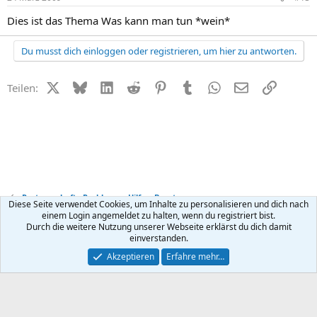
Irgendetwas stimmt hier nicht und ich weiss einfach nicht, WER
von den beiden Betroffenen mir mehr Leid tut!
Zum Vergrößern anklicken....
Dies ist das Thema Was kann man tun *wein*
]
Du musst dich einloggen oder registrieren, um hier zu antworten.
@Diana
X (Twitter)
Bluesky
LinkedIn
Reddit
Pinterest
Tumblr
WhatsApp
E-Mail
Link
Teilen:
Ich wundere mich immer wieder was sich Frauen (und auch
Männer) alles bieten lassen. Hat bei mir zwar auch so ausgesehen,
aber in Wirklichkeit war es nur ein Abwarten bis sich die richtige
Möglichkeiten des abseilens bieten. MIR war klar mit so einem
Menschen möchte ich nicht mein Leben verbringen.
Aber ich weiß, ich bin da irgendwie eine Ausnahme.....mit
halbherzigen Liebesgeständnissen alle heiligen Zeiten ist bei mir
kein Blumentopf zu gewinnen.
Partnerschafts-Probleme - Hilfe + Beratung
:bye: Flower
Diese Seite verwendet Cookies, um Inhalte zu personalisieren und dich nach
einem Login angemeldet zu halten, wenn du registriert bist.
Durch die weitere Nutzung unserer Webseite erklärst du dich damit
Kontakt
Nutzungsbedingungen
Datenschutz
Hilfe
R
einverstanden.
S
S
®
Community platform by XenForo
© 2010-2026 XenForo Ltd.
Akzeptieren
Erfahre mehr…