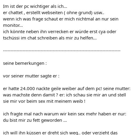
Im ist der pc wichtiger als ich...
er chattet , erstellt webseiten ( ohne grund) usw..
wenn ich was frage schaut er mich nichtmal an nur sein
monitor...
ich könnte neben ihn verrecken er würde erst cya oder
tschüssi im chat schreiben als mir zu helfen...
------------------------------------------------------------------------------
seine bemerkungen :
vor seiner mutter sagte er :
er hatte 24.000 nackte geile weiber auf dem pc! seine mutter:
was machste denn damit ? er: ich schau sie mir an und stell
sie mir vor beim sex mit meinem weib !
ich fragte mal nach warum wir kein sex mehr haben er nur:
du bist mir zu fett geworden ...
ich will ihn küssen er dreht sich weg.. oder verzieht das