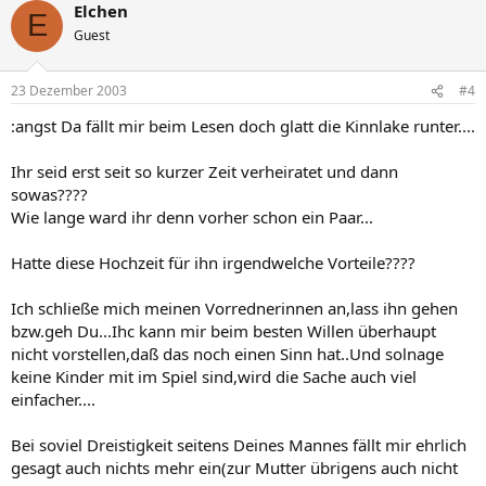
Elchen
E
Guest
23 Dezember 2003
#4
:angst Da fällt mir beim Lesen doch glatt die Kinnlake runter....
Ihr seid erst seit so kurzer Zeit verheiratet und dann
sowas????
Wie lange ward ihr denn vorher schon ein Paar...
Hatte diese Hochzeit für ihn irgendwelche Vorteile????
Ich schließe mich meinen Vorrednerinnen an,lass ihn gehen
bzw.geh Du...Ihc kann mir beim besten Willen überhaupt
nicht vorstellen,daß das noch einen Sinn hat..Und solnage
keine Kinder mit im Spiel sind,wird die Sache auch viel
einfacher....
Bei soviel Dreistigkeit seitens Deines Mannes fällt mir ehrlich
gesagt auch nichts mehr ein(zur Mutter übrigens auch nicht