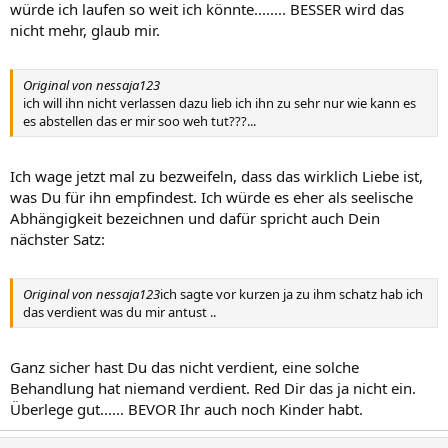
würde ich laufen so weit ich könnte........ BESSER wird das
nicht mehr, glaub mir.
Original von nessaja123
ich will ihn nicht verlassen dazu lieb ich ihn zu sehr nur wie kann es
es abstellen das er mir soo weh tut???...
Ich wage jetzt mal zu bezweifeln, dass das wirklich Liebe ist,
was Du für ihn empfindest. Ich würde es eher als seelische
Abhängigkeit bezeichnen und dafür spricht auch Dein
nächster Satz:
Original von nessaja123
ich sagte vor kurzen ja zu ihm schatz hab ich
das verdient was du mir antust ..
Ganz sicher hast Du das nicht verdient, eine solche
Behandlung hat niemand verdient. Red Dir das ja nicht ein.
Überlege gut...... BEVOR Ihr auch noch Kinder habt.