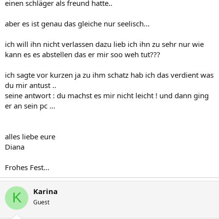
einen schläger als freund hatte..
aber es ist genau das gleiche nur seelisch...
ich will ihn nicht verlassen dazu lieb ich ihn zu sehr nur wie
kann es es abstellen das er mir soo weh tut???
ich sagte vor kurzen ja zu ihm schatz hab ich das verdient was
du mir antust ..
seine antwort : du machst es mir nicht leicht ! und dann ging
er an sein pc ...
alles liebe eure
Diana
Frohes Fest...
Karina
K
Guest