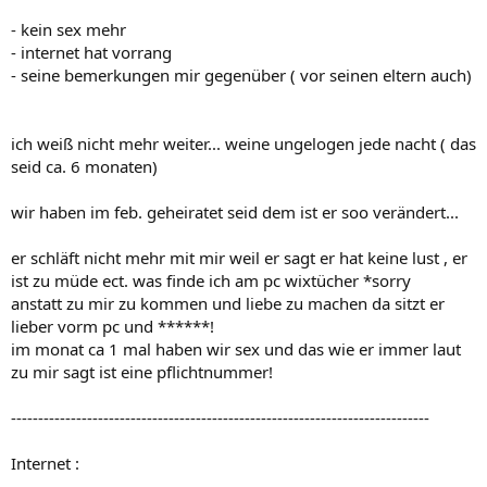
- kein sex mehr
- internet hat vorrang
- seine bemerkungen mir gegenüber ( vor seinen eltern auch)
ich weiß nicht mehr weiter... weine ungelogen jede nacht ( das
seid ca. 6 monaten)
wir haben im feb. geheiratet seid dem ist er soo verändert...
er schläft nicht mehr mit mir weil er sagt er hat keine lust , er
ist zu müde ect. was finde ich am pc wixtücher *sorry
anstatt zu mir zu kommen und liebe zu machen da sitzt er
lieber vorm pc und ******!
im monat ca 1 mal haben wir sex und das wie er immer laut
zu mir sagt ist eine pflichtnummer!
-----------------------------------------------------------------------------
Internet :