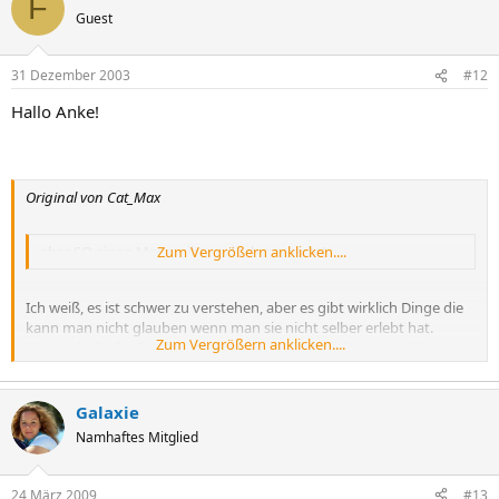
F
Guest
31 Dezember 2003
#12
Hallo Anke!
Original von Cat_Max
aber SO einen Mann gibt es doch gar nicht!
Zum Vergrößern anklicken....
Ich weiß, es ist schwer zu verstehen, aber es gibt wirklich Dinge die
kann man nicht glauben wenn man sie nicht selber erlebt hat.
Zum Vergrößern anklicken....
Wenn ich dir die Geschichte von meiner Ex-Beziehung erzähle sagst
du bestimmt das selbe. Es ist der Planke Horror und man kann gar
nicht fassen was einem da widerfährt wenn man noch dazu auch
noch gefühlsmäßig darin verstrickt ist.
Galaxie
Namhaftes Mitglied
Trotzdem habe ich in diesem Fall auch irgendwie dieses Gefühl -->
24 März 2009
#13