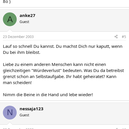
8o )
anke27
A
Guest
23 Dezember 2003
#5
Lauf so schnell Du kannst. Du machst Dich nur kaputt, wenn
Du bei ihm bleibst.
Liebe zu einem anderen Menschen kann nicht einen
gleichzeitigen "Würdeverlust" bedeuten. Was Du da betreibst
grenzt schon an Selbstaufgabe. Ihr habt geheiratet? Kann
man scheiden!
Nimm die Beine in die Hand und lebe wieder!
nessaja123
N
Guest