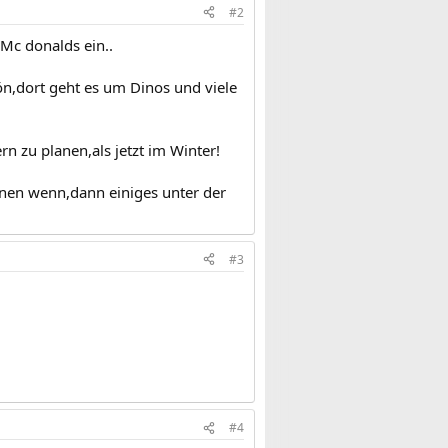
#2
 Mc donalds ein..
n,dort geht es um Dinos und viele
n zu planen,als jetzt im Winter!
anen wenn,dann einiges unter der
#3
#4