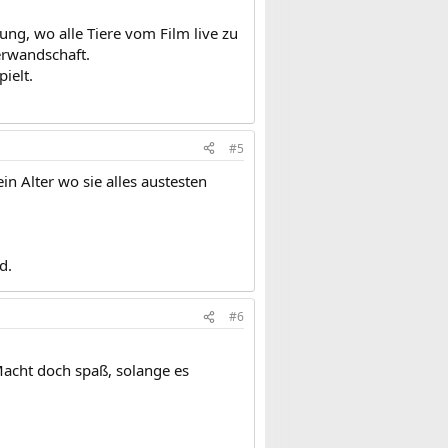
ung, wo alle Tiere vom Film live zu
erwandschaft.
ielt.
#5
in Alter wo sie alles austesten
d.
#6
Macht doch spaß, solange es