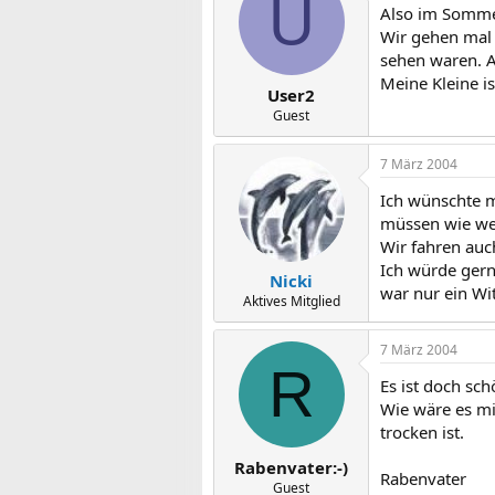
U
Also im Sommer 
Wir gehen mal 
sehen waren. A
Meine Kleine is
User2
Guest
7 März 2004
Ich wünschte me
müssen wie wei
Wir fahren auc
Ich würde gern
Nicki
war nur ein Wit
Aktives Mitglied
7 März 2004
R
Es ist doch sc
Wie wäre es mi
trocken ist.
Rabenvater:-)
Rabenvater
Guest