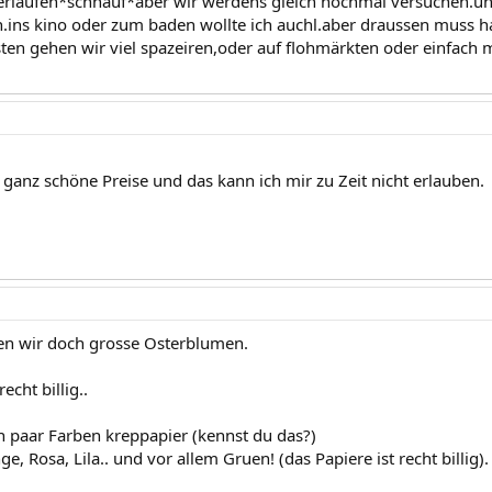
herlaufen*schnauf*aber wir werdens gleich nochmal versuchen.
.ins kino oder zum baden wollte ich auchl.aber draussen muss hal
en gehen wir viel spazeiren,oder auf flohmärkten oder einfach 
 ganz schöne Preise und das kann ich mir zu Zeit nicht erlauben.
n wir doch grosse Osterblumen.
echt billig..
in paar Farben kreppapier (kennst du das?)
ge, Rosa, Lila.. und vor allem Gruen! (das Papiere ist recht billig).