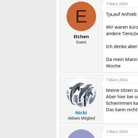
7 März 2004
E
Tja,auf Anhieb 
Wir waren kürz
andere Tiere,G
Elchen
Guest
Ich denke aber
Da mein Mann S
Woche
7 März 2004
Meine sitzen z
Aber hier bei un
Schwimmen kann
Das kann nicht
Nicki
Aktives Mitglied
7 März 2004