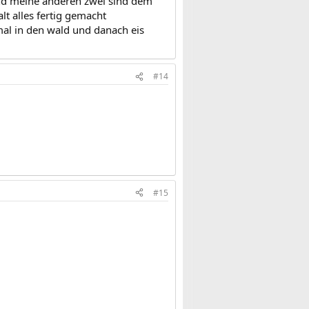
und meine anderen zwei sind dem
t alles fertig gemacht
mal in den wald und danach eis
#14
#15