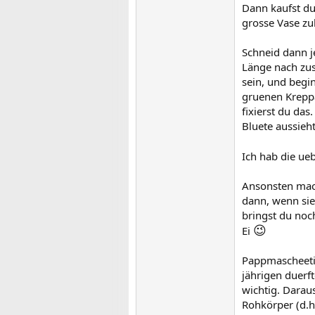
Dann kaufst du
grosse Vase zu
Schneid dann j
Länge nach zus
sein, und begi
gruenen Kreppa
fixierst du da
Bluete aussieht
Ich hab die ue
Ansonsten mach
dann, wenn sie
bringst du noch
😉
Ei
Pappmascheetie
jährigen duerf
wichtig. Darau
Rohkörper (d.h