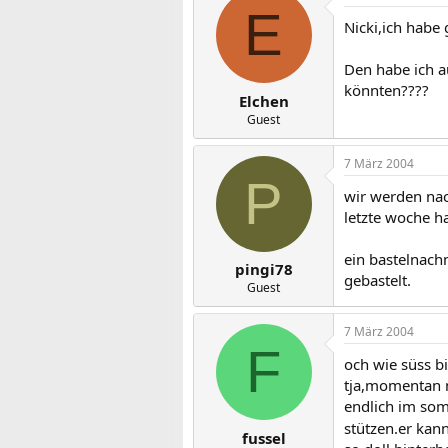
E
Nicki,ich habe 
Den habe ich a
könnten????
Elchen
Guest
7 März 2004
P
wir werden nac
letzte woche ha
ein bastelnach
pingi78
gebastelt.
Guest
7 März 2004
F
och wie süss bi
tja,momentan m
endlich im som
stützen.er kan
fussel