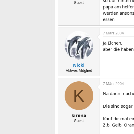
so doll hinter
Guest
papa am helfen
werden.ansonst
essen
7 März 2004
Ja Elchen,
aber die haben
Nicki
Aktives Mitglied
7 März 2004
K
Na dann mache
Die sind sogar r
kirena
Kauf dir mal e
Guest
Z.b. Gelb, Oran