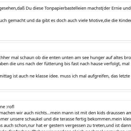
gesehen,daß Du diese Tonpapierbastelleien machst(der Ernie und de
uch gemacht und da gibt es doch auch viele Motive,die die Kinde
hher mal schaun ob die enten unten am see hunger auf altes bro
ben die uns nach der fütterung bis fast nach hause verfolgt, mal
mittag ist auch ne klasse idee. muss ich mal aufgreifen, das letz
ne :rofl
achen wir auch nichts...mein mann ist mit den kids draussen a
mer unsere schaukel und die terasse fertig bekommen.mein klei
ns auch schon,nur hat er gestern vergessen zu treten,und ist da