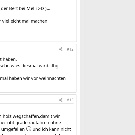
r Bert bei Melli :-D )....
r vielleicht mal machen
#12
t haben.
 sehn wies diesmal wird. :lhg
te mal haben wir vor weihnachten
#13
m holz wegschaffen,damit wir
ner übt grade radfahren ohne
🙄
nn umgefallen
und ich kann nicht