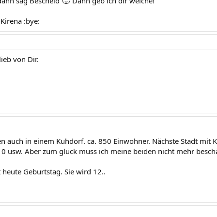
🙂
dann sag Bescheid
Dann geb ich dir welche!
Kirena :bye:
ieb von Dir.
 auch in einem Kuhdorf. ca. 850 Einwohner. Nächste Stadt mit Ki
usw. Aber zum glück muss ich meine beiden nicht mehr beschäf
t heute Geburtstag. Sie wird 12..