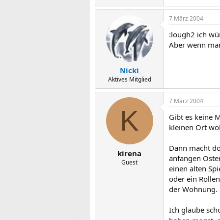
7 März 2004
:lough2 ich wü
Aber wenn man 
Nicki
Aktives Mitglied
7 März 2004
K
Gibt es keine 
kleinen Ort wo
Dann macht doc
kirena
anfangen Oster
Guest
einen alten Sp
oder ein Rolle
der Wohnung. 
Ich glaube sch