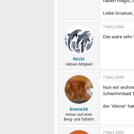
haben magst, 
Liebe Gruesse, 
7 März 2004
Das wäre sehr l
Nicki
Aktives Mitglied
7 März 2004
Nun wir wohnen
Schwimmbad 10 
die "Kleine" ha
biene38
immer auf einer
Berg- und Talfahrt
7 März 2004