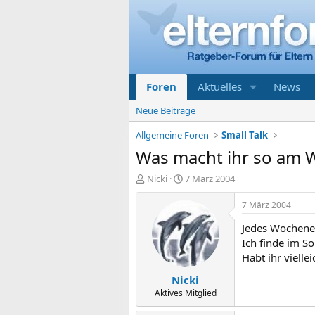
Foren
Aktuelles
News
Neue Beiträge
Allgemeine Foren
Small Talk
Was macht ihr so am
E
E
Nicki
7 März 2004
r
r
s
s
7 März 2004
t
t
Jedes Wochenen
e
e
l
l
Ich finde im S
l
l
Habt ihr viellei
e
t
Nicki
r
a
m
Aktives Mitglied