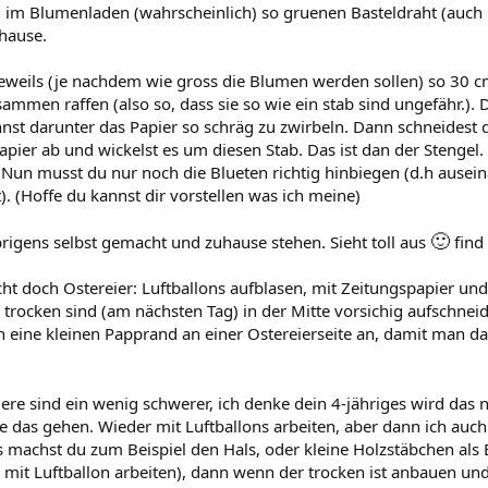
 im Blumenladen (wahrscheinlich) so gruenen Basteldraht (auch bi
hause.
eweils (je nachdem wie gross die Blumen werden sollen) so 30 cm
ammen raffen (also so, dass sie so wie ein stab sind ungefähr.)
nnst darunter das Papier so schräg zu zwirbeln. Dann schneidest
pier ab und wickelst es um diesen Stab. Das ist dan der Stengel
s. Nun musst du nur noch die Blueten richtig hinbiegen (d.h ausei
). (Hoffe du kannst dir vorstellen was ich meine)
🙂
brigens selbst gemacht und zuhause stehen. Sieht toll aus
find 
t doch Ostereier: Luftballons aufblasen, mit Zeitungspapier und
 trocken sind (am nächsten Tag) in der Mitte vorsichig aufschne
 eine kleinen Papprand an einer Ostereierseite an, damit man das 
re sind ein wenig schwerer, ich denke dein 4-jähriges wird das 
te das gehen. Wieder mit Luftballons arbeiten, aber dann ich au
s machst du zum Beispiel den Hals, oder kleine Holzstäbchen als B
 mit Luftballon arbeiten), dann wenn der trocken ist anbauen u