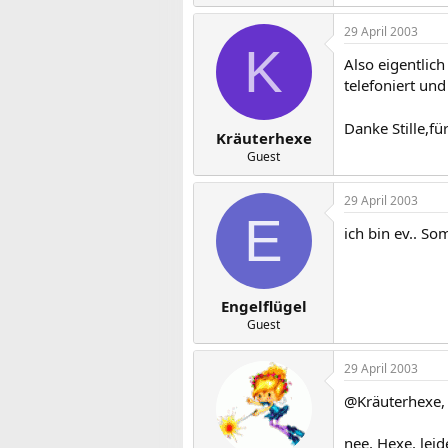
29 April 2003
K
Also eigentlic
telefoniert und
Danke Stille,f
Kräuterhexe
Guest
29 April 2003
E
ich bin ev.. So
Engelflügel
Guest
29 April 2003
@Kräuterhexe,
nee, Hexe, lei