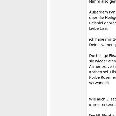
Nimm also gen
Außerdem kann
über die Heili
Beispiel gebrac
Liebe Lisa,
ich habe mir 
Deine Namenspa
Die heilige El
sie wieder ein
Armen zu verte
Körben sei. Eli
Körbe Rosen en
verwandelt.
Wie auch Elisab
immer erkennst
Die Hl. Elisab