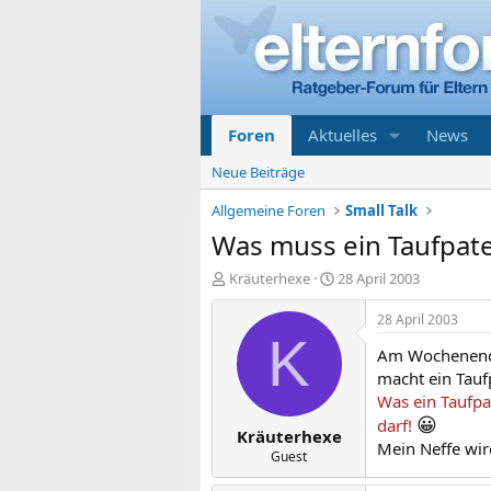
Foren
Aktuelles
News
Neue Beiträge
Allgemeine Foren
Small Talk
Was muss ein Taufpate
E
E
Kräuterhexe
28 April 2003
r
r
s
s
28 April 2003
t
t
K
Am Wochenenden
e
e
l
l
macht ein Tauf
l
l
Was ein Taufpa
e
t
😀
darf!
Kräuterhexe
r
a
Mein Neffe wird
m
Guest