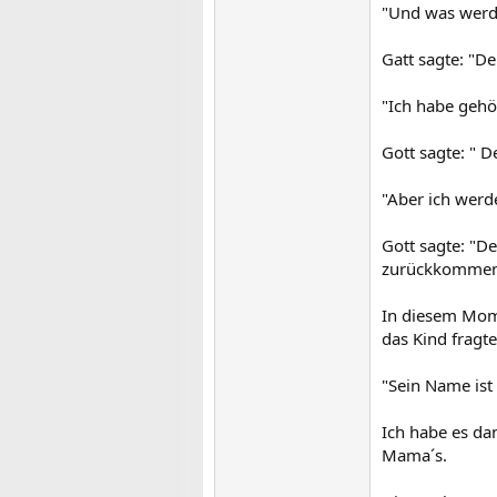
"Und was werde
Gatt sagte: "D
"Ich habe gehö
Gott sagte: " D
"Aber ich werd
Gott sagte: "D
zurückkommen 
In diesem Mom
das Kind fragt
"Sein Name ist
Ich habe es dan
Mama´s.