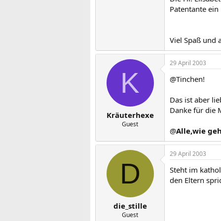
Patentante ein
Viel Spaß und 
29 April 2003
K
@Tinchen!
Das ist aber li
Danke für die 
Kräuterhexe
Guest
@
Alle,wie ge
29 April 2003
D
Steht im katho
den Eltern spri
die_stille
Guest