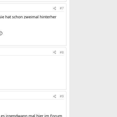
#7
sie hat schon zweimal hinterher

#8
#9
te es irgendwann mal hier im Forum