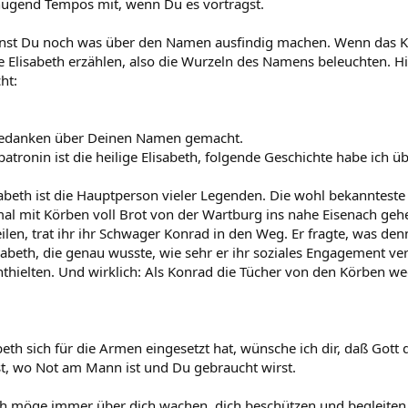
ügend Tempos mit, wenn Du es vorträgst.
st Du noch was über den Namen ausfindig machen. Wenn das Kin
ge Elisabeth erzählen, also die Wurzeln des Namens beleuchten. 
ht:
Gedanken über Deinen Namen gemacht.
tronin ist die heilige Elisabeth, folgende Geschichte habe ich ü
isabeth ist die Hauptperson vieler Legenden. Die wohl bekannteste
mal mit Körben voll Brot von der Wartburg ins nahe Eisenach geh
ilen, trat ihr ihr Schwager Konrad in den Weg. Er fragte, was de
sabeth, die genau wusste, wie sehr er ihr soziales Engagement ve
thielten. Und wirklich: Als Konrad die Tücher von den Körben weg
eth sich für die Armen eingesetzt hat, wünsche ich dir, daß Gott 
, wo Not am Mann ist und Du gebraucht wirst.
eth möge immer über dich wachen, dich beschützen und begleiten,