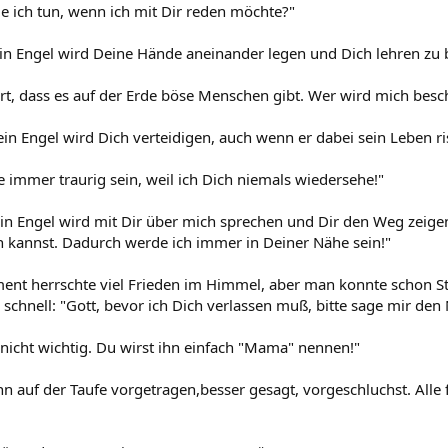
 ich tun, wenn ich mit Dir reden möchte?"
ein Engel wird Deine Hände aneinander legen und Dich lehren zu 
rt, dass es auf der Erde böse Menschen gibt. Wer wird mich besc
ein Engel wird Dich verteidigen, auch wenn er dabei sein Leben ris
e immer traurig sein, weil ich Dich niemals wiedersehe!"
ein Engel wird mit Dir über mich sprechen und Dir den Weg zeig
kannst. Dadurch werde ich immer in Deiner Nähe sein!"
ent herrschte viel Frieden im Himmel, aber man konnte schon 
e schnell: "Gott, bevor ich Dich verlassen muß, bitte sage mir de
 nicht wichtig. Du wirst ihn einfach "Mama" nennen!"
n auf der Taufe vorgetragen,besser gesagt, vorgeschluchst. Alle 