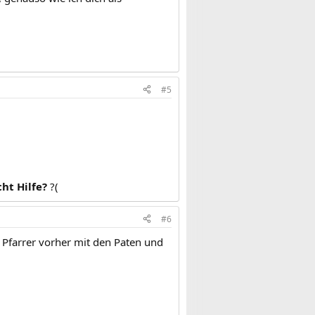
#5
ht Hilfe?
?(
#6
r Pfarrer vorher mit den Paten und