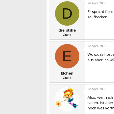
28 April 2003
D
Er spricht für 
Taufbecken.
die_stille
Guest
28 April 2003
E
Wow,das hört s
aus,aber ich w
Elchen
Guest
28 April 2003
Also, wenn ich
sagen. Ist abe
noch was vortr