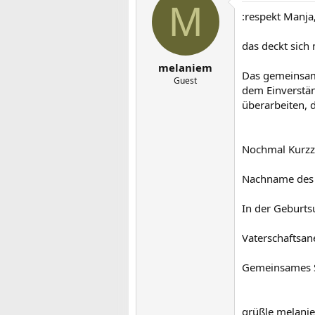
M
:respekt Manja
das deckt sich
melaniem
Das gemeinsame
Guest
dem Einverstän
überarbeiten, d
Nochmal Kurz
Nachname des K
In der Geburts
Vaterschaftsan
Gemeinsames S
grüßle melani