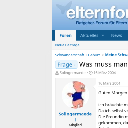
Foren
Aktuelles
News
Neue Beiträge
Schwangerschaft + Geburt
Was muss man 
Frage -
E
E
Solingermaedel
16 März 2004
r
r
s
s
16 März 2004
t
t
Guten Morgen 
e
e
l
l
l
l
ich bräuchte ma
e
t
Da ich selbst v
Solingermaede
r
a
Die Freundin m
m
l
gekommen, dass
Mitglied