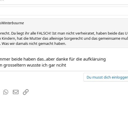
rsWinterbourne
echt. Da liegt ihr alle FALSCH! Ist man nicht verheiratet, haben beide das
n Kindern, hat die Mutter das alleinige Sorgerecht und das gemeinsame m
. Was wir damals nicht gemacht haben.
mmer beide haben das..aber danke für die aufkläruing
n grosseltern wusste ich gar nciht
Du musst dich einloggen
est
Tumblr
WhatsApp
E-Mail
Link