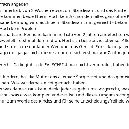
nfach angeben.
innerhalb von 3 Wochen etwa zum Standesamt und das Kind eintr
e kommen beide Eltern. Auch kein Akt sondern alles ganz ohne
ftsanerkennung wird auch beim Standesamt mit gemacht - bekom
. Auch kein Problem.
rschaftsanerkennung kann innerhalb von 2 Jahren angefochten wer
 zweifelt - erst mal dumm dran. Hört sich böse an, ist aber so. All
d so, ist ein sehr langer Weg über das Gericht. Sonst kann ja je
en, ist ja gar nicht meines, nur um sich erst mal vor Zahlungen
echt. Da liegt ihr alle FALSCH! Ist man nicht verheiratet, haben
n Kindern, hat die Mutter das alleinige Sorgerecht und das ge
iben. Was wir damals nicht gemacht haben.
t was damals raus kam, denkt jeder es geht ums Sorgerecht, was
ht - was etwas komplett anderes ist. Und dieses Umgansrecht gil
 nur zum Wohle des Kindes und für seine Entscheidungsfreiheit,