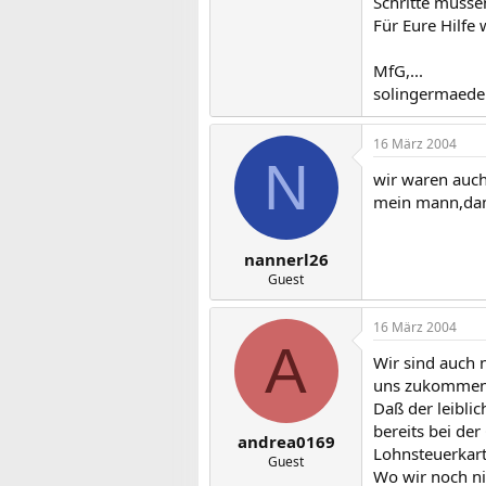
Schritte müssen
Für Eure Hilfe 
MfG,...
solingermaedel
16 März 2004
N
wir waren auch
mein mann,dama
nannerl26
Guest
16 März 2004
A
Wir sind auch 
uns zukommen
Daß der leibli
bereits bei de
andrea0169
Lohnsteuerkar
Guest
Wo wir noch ni