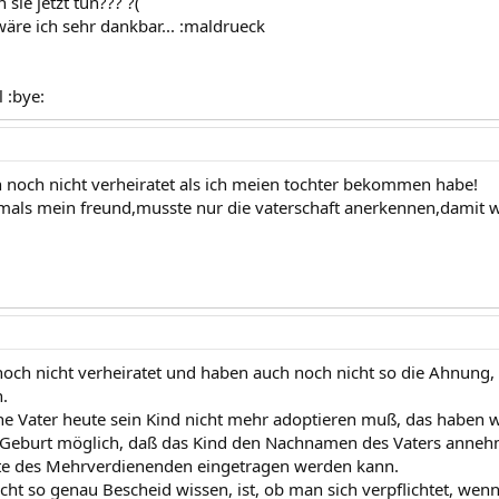
 sie jetzt tun??? ?(
wäre ich sehr dankbar... :maldrueck
 :bye:
 noch nicht verheiratet als ich meien tochter bekommen habe!
ls mein freund,musste nur die vaterschaft anerkennen,damit war e
noch nicht verheiratet und haben auch noch nicht so die Ahnun
.
che Vater heute sein Kind nicht mehr adoptieren muß, das haben w
r Geburt möglich, daß das Kind den Nachnamen des Vaters anneh
te des Mehrverdienenden eingetragen werden kann.
cht so genau Bescheid wissen, ist, ob man sich verpflichtet, wen