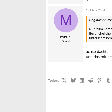
16 März 2004
M
Original von m
Nun zum Sorger
Bei uneheliche
meusi
unterschreiben
Guest
achso dachte i
und das mit de
X (Twitter)
Bluesky
LinkedIn
Reddit
Pinter
Teilen: