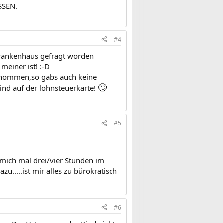
SSEN.
#4
 krankenhaus gefragt worden
meiner ist! :-D
enommen,so gabs auch keine
🙄
kind auf der lohnsteuerkarte!
#5
mich mal drei/vier Stunden im
.....ist mir alles zu bürokratisch
#6