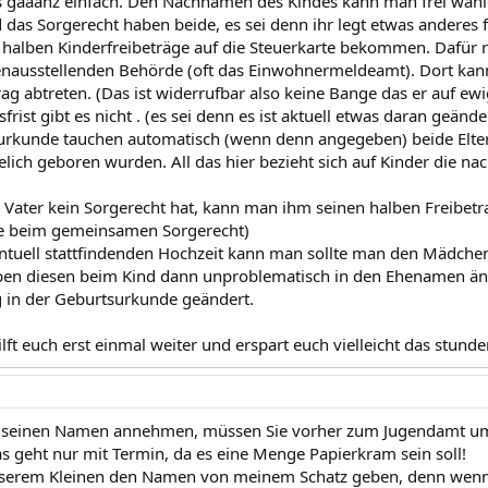
 es gaaanz einfach. Den Nachnamen des Kindes kann man frei wähl
 das Sorgerecht haben beide, es sei denn ihr legt etwas anderes 
 halben Kinderfreibeträge auf die Steuerkarte bekommen. Dafür 
enausstellenden Behörde (oft das Einwohnermeldeamt). Dort kan
ag abtreten. (Das ist widerrufbar also keine Bange das er auf ewi
sfrist gibt es nicht . (es sei denn es ist aktuell etwas daran geänd
urkunde tauchen automatisch (wenn denn angegeben) beide Elternt
lich geboren wurden. All das hier bezieht sich auf Kinder die 
Vater kein Sorgerecht hat, kann man ihm seinen halben Freibetra
ie beim gemeinsamen Sorgerecht)
entuell stattfindenden Hochzeit kann man sollte man den Mädc
en diesen beim Kind dann unproblematisch in den Ehenamen änd
 in der Geburtsurkunde geändert.
ilft euch erst einmal weiter und erspart euch vielleicht das stund
nd seinen Namen annehmen, müssen Sie vorher zum Jugendamt um
s geht nur mit Termin, da es eine Menge Papierkram sein soll!
serem Kleinen den Namen von meinem Schatz geben, denn wenn 