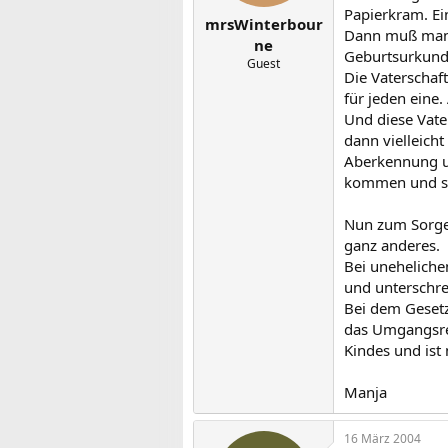
Papierkram. Ei
mrsWinterbour
Dann muß man 
ne
Geburtsurkund
Guest
Die Vaterscha
für jeden eine
Und diese Vate
dann vielleicht
Aberkennung un
kommen und sag
Nun zum Sorger
ganz anderes.
Bei uneheliche
und unterschre
Bei dem Gesetz
das Umgangsrec
Kindes und ist
Manja
16 März 2004