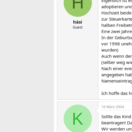
H
Eigentlich ist
adoptieren und
Hochzeit beide
zur Steuerkart
häsi
halben Freibetr
Guest
Eine zwei Jahre
In der Geburts
vor 1998 unehe
wurden)
Auch wenn der 
(selber weg w
Nach einer ev
angegeben hab
Namenseintrag
Ich hoffe das h
16 März 2004
K
Sollte das Ki
beantragen! Da
Wir werden un