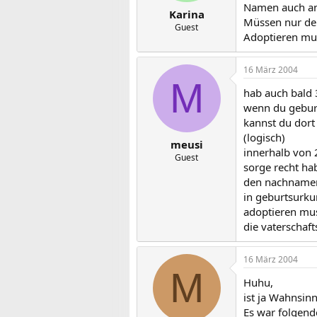
Namen auch an
Karina
Müssen nur den
Guest
Adoptieren muß
16 März 2004
M
hab auch bald 
wenn du gebur
kannst du dort
(logisch)
meusi
innerhalb von 
Guest
sorge recht ha
den nachnamen 
in geburtsurku
adoptieren mus
die vaterschaft
16 März 2004
M
Huhu,
ist ja Wahnsinn
Es war folgen