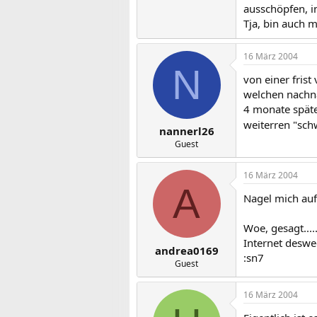
ausschöpfen, i
Tja, bin auch 
16 März 2004
N
von einer fris
welchen nachna
4 monate spät
weiterren "schw
nannerl26
Guest
16 März 2004
A
Nagel mich auf 
Woe, gesagt...
Internet deswe
andrea0169
:sn7
Guest
16 März 2004