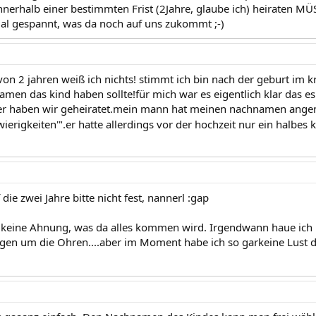
nnerhalb einer bestimmten Frist (2Jahre, glaube ich) heiraten MÜ
mal gespannt, was da noch auf uns zukommt ;-)
t von 2 jahren weiß ich nichts! stimmt ich bin nach der geburt im
men das kind haben sollte!für mich war es eigentlich klar das es 
er haben wir geheiratet.mein mann hat meinen nachnamen ang
ierigkeiten'".er hatte allerdings vor der hochzeit nur ein halbes 
die zwei Jahre bitte nicht fest, nannerl :gap
..keine Ahnung, was da alles kommen wird. Irgendwann haue ich 
gen um die Ohren....aber im Moment habe ich so garkeine Lust dazu