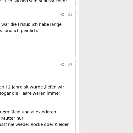
r Euch Sachen selbtst aussuchen?
#2
war die Frisur. Ich habe lange
fand ich peinlich.
#3
h 12 Jahre alt wurde ,liefen wir
.sogar die Haare waren immer
inem Kleid und alle anderen
 Mutter nur:
st nie wieder Röcke oder Kleider