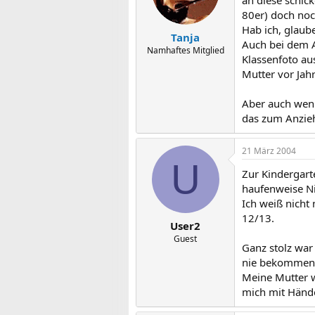
an diese schic
80er) doch noc
Hab ich, glaub
Tanja
Auch bei dem A
Namhaftes Mitglied
Klassenfoto au
Mutter vor Jahr
Aber auch wenn
das zum Anzieh
21 März 2004
U
Zur Kindergarte
haufenweise Nic
Ich weiß nicht
12/13.
User2
Guest
Ganz stolz war
nie bekommen, s
Meine Mutter w
mich mit Hände