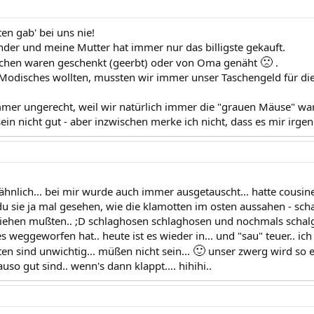
n gab' bei uns nie!
nder und meine Mutter hat immer nur das billigste gekauft.
🙁
achen waren geschenkt (geerbt) oder von Oma genäht
.
odisches wollten, mussten wir immer unser Taschengeld für die 
mmer ungerecht, weil wir natürlich immer die "grauen Mäuse" wa
in nicht gut - aber inzwischen merke ich nicht, dass es mir irgen
ähnlich... bei mir wurde auch immer ausgetauscht... hatte cousine
 du sie ja mal gesehen, wie die klamotten im osten aussahen - sch
iehen mußten.. ;D schlaghosen schlaghosen und nochmals schalgho
s weggeworfen hat.. heute ist es wieder in... und "sau" teuer.. ich
🙂
n sind unwichtig... müßen nicht sein...
unser zwerg wird so 
so gut sind.. wenn's dann klappt.... hihihi..