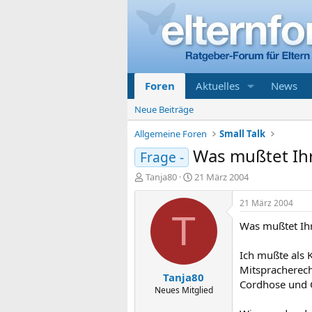
Foren
Aktuelles
News
Neue Beiträge
Allgemeine Foren
Small Talk
Was mußtet Ihr
Frage -
E
E
Tanja80
21 März 2004
r
r
s
s
21 März 2004
t
t
T
Was mußtet Ihr
e
e
l
l
l
l
Ich mußte als 
e
t
Mitspracherech
Tanja80
r
a
Cordhose und Gu
m
Neues Mitglied