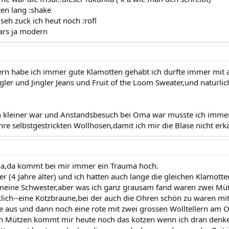
ten lang :shake
seh zuck ich heut noch :rofl
ars ja modern
ern habe ich immer gute Klamotten gehabt ich durfte immer mit 
ler und Jingler Jeans und Fruit of the Loom Sweater,und natürlic
h kleiner war und Anstandsbesuch bei Oma war musste ich imme
hre selbstgestrickten Wollhosen,damit ich mir die Blase nicht erk
ma,da kommt bei mir immer ein Trauma hoch.
 (4 Jahre älter) und ich hatten auch lange die gleichen Klamotten
meine Schwester,aber was ich ganz grausam fand waren zwei Mü
klich--eine Kotzbraune,bei der auch die Ohren schön zu waren mit
se aus und dann noch eine rote mit zwei grossen Wolltellern am O
en Mützen kommt mir heute noch das kotzen wenn ich dran denke