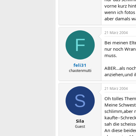
vorne kurz hin
wenn ich fotos 
aber damals w
21 März 2004
F
Bei meinen Elt
nur noch Wrang
muss.
feli31
ABER...als noc
chaotenmutti
anziehen,und i
21 März 2004
S
Oh tolles The
Meine Schwester
schlimm,aber 
kaufte--Schrec
Sila
sah die scheis
Guest
An diese beid