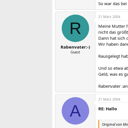
So war das bei 
21 März 2004
R
Meine Mutter h
nicht das größ
Dann hat sich 
Wir haben dan
Rabenvater:-)
Guest
Rausgelegt hab
Und so etwa ab
Geld, was es g
Rabenvater :an
21 März 2004
A
RE: Hallo
Original von M