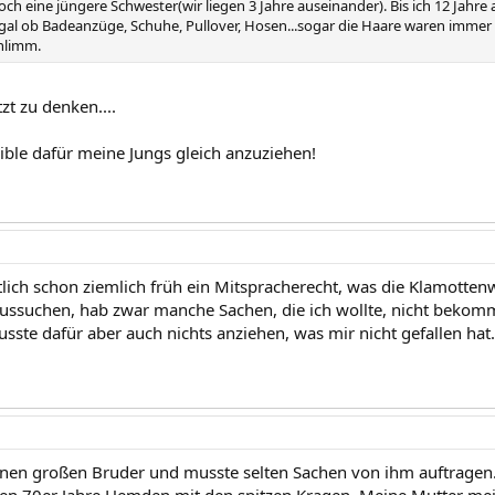
och eine jüngere Schwester(wir liegen 3 Jahre auseinander). Bis ich 12 Jahre
 Egal ob Badeanzüge, Schuhe, Pullover, Hosen...sogar die Haare waren immer
chlimm.
tzt zu denken....
aible dafür meine Jungs gleich anzuziehen!
ntlich schon ziemlich früh ein Mitspracherecht, was die Klamotte
ussuchen, hab zwar manche Sachen, die ich wollte, nicht bekom
sste dafür aber auch nichts anziehen, was mir nicht gefallen hat.
inen großen Bruder und musste selten Sachen von ihm auftragen.