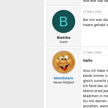
Wie war das de
21 März 2004
B
Bei mir war da
Haare gehabt i
Biettka
Guest
21 März 2004
Hallo
Also ich habe n
beide immer ru
Mondstein
gleich zurecht
Neues Mitglied
Ich fand das s
Meine erste Je
Mädchen in mei
Du mit deinen 
anziehen, wenn