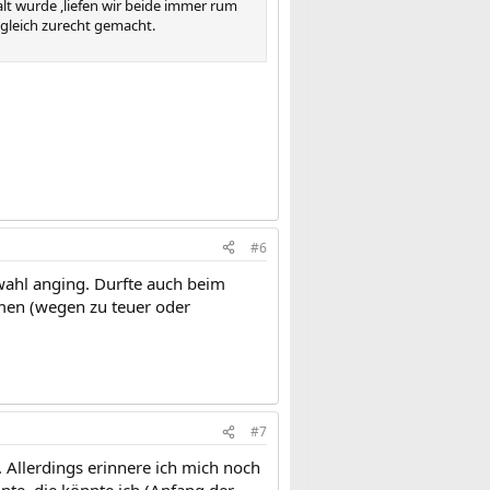
 alt wurde ,liefen wir beide immer rum
 gleich zurecht gemacht.
#6
nwahl anging. Durfte auch beim
men (wegen zu teuer oder
#7
 Allerdings erinnere ich mich noch