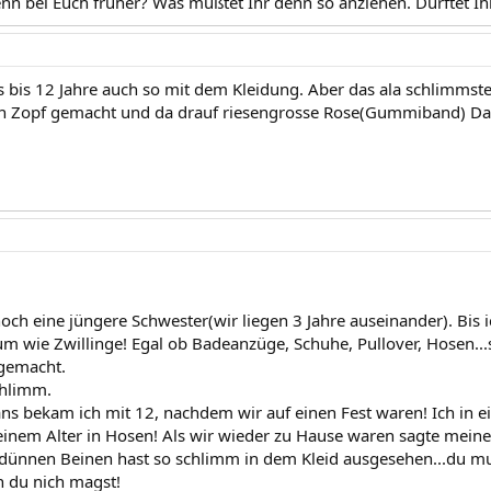
nn bei Euch früher? Was mußtet Ihr denn so anziehen. Durftet Ih
s bis 12 Jahre auch so mit dem Kleidung. Aber das ala schlimmste 
n Zopf gemacht und da drauf riesengrosse Rose(Gummiband) Das 
och eine jüngere Schwester(wir liegen 3 Jahre auseinander). Bis ic
m wie Zwillinge! Egal ob Badeanzüge, Schuhe, Pullover, Hosen..
 gemacht.
chlimm.
ans bekam ich mit 12, nachdem wir auf einen Fest waren! Ich in e
nem Alter in Hosen! Als wir wieder zu Hause waren sagte meine
dünnen Beinen hast so schlimm in dem Kleid ausgesehen...du mus
 du nich magst!