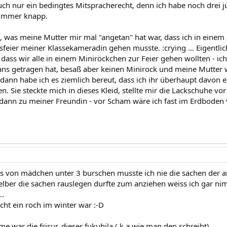
uch nur ein bedingtes Mitspracherecht, denn ich habe noch drei 
 immer knapp.
e, was meine Mutter mir mal "angetan" hat war, dass ich in eine
sfeier meiner Klassekameradin gehen musste. :crying ... Eigentli
ass wir alle in einem Miniröckchen zur Feier gehen wollten - ich,
ns getragen hat, besaß aber keinen Minirock und meine Mutter wa
 dann habe ich es ziemlich bereut, dass ich ihr überhaupt davon e
n. Sie steckte mich in dieses Kleid, stellte mir die Lackschuhe vo
dann zu meiner Freundin - vor Scham wäre ich fast im Erdboden 
ges von mädchen unter 3 burschen musste ich nie die sachen der a
elber die sachen rauslegen durfte zum anziehen weiss ich gar ni
..
cht ein roch im winter war :-D
e war die frisur..dieser fukuhila ( k a wie man den schreibt)