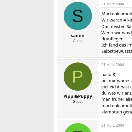
21 März 2004
S
Markenklamotte
Wir waren 4 ki
Die meisten S
Wenn wir was M
sanne
drauflegen.
Guest
Ich fand das i
Selbstbewusstse
21 März 2004
P
hallo 8)
bei mir war es 
vielleicht hast
du was wir anz
Pippi&Puppy
man früher alle
Guest
markenklamotte
klamotten genau
21 März 2004