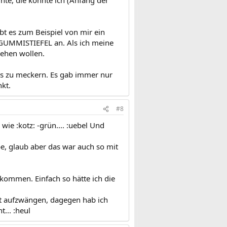
te, die könnte ich (Anfang der
t es zum Beispiel von mir ein
d GUMMISTIEFEL an. Als ich meine
iehen wollen.
as zu meckern. Es gab immer nur
kt.
#8
wie :kotz: -grün.... :uebel Und
e, glaub aber das war auch so mit
ekommen. Einfach so hätte ich die
t aufzwängen, dagegen hab ich
... :heul