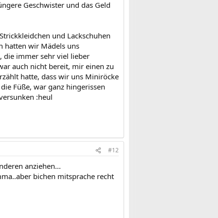
jüngere Geschwister und das Geld
m Strickkleidchen und Lackschuhen
ch hatten wir Mädels uns
 die immer sehr viel lieber
r auch nicht bereit, mir einen zu
rzählt hatte, dass wir uns Miniröcke
r die Füße, war ganz hingerissen
versunken :heul
#12
nderen anziehen...
mma..aber bichen mitsprache recht