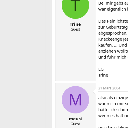
T
Bei mir gabs a
war eigentlich
Das Peinlichst
Trine
zur Geburtstag
Guest
abgesprochen, d
Knackeenge Jea
kaufen. ... Und
anziehen wollte
und fuhr mich 
LG
Trine
21 März 2004
M
also als einzi
wann ich mir s
hatte ich schon
wenn es halt ni
meusi
Guest
nur das schlimm