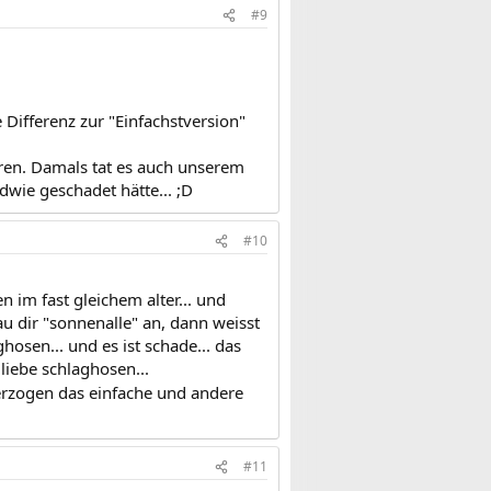
#9
Differenz zur "Einfachstversion"
ren. Damals tat es auch unserem
dwie geschadet hätte... ;D
#10
n im fast gleichem alter... und
au dir "sonnenalle" an, dann weisst
sen... und es ist schade... das
 liebe schlaghosen...
erzogen das einfache und andere
#11