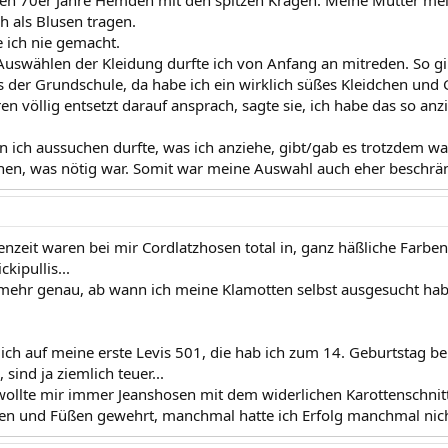
ken 70er Jahre Hemden mit den spitzen Kragen. Meine Mutter mein
h als Blusen tragen.
e ich nie gemacht.
uswählen der Kleidung durfte ich von Anfang an mitreden. So gib
s der Grundschule, da habe ich ein wirklich süßes Kleidchen un
en völlig entsetzt darauf ansprach, sagte sie, ich habe das so anz
 ich aussuchen durfte, was ich anziehe, gibt/gab es trotzdem w
en, was nötig war. Somit war meine Auswahl auch eher beschrän
nzeit waren bei mir Cordlatzhosen total in, ganz häßliche Farben 
kipullis...
 mehr genau, ab wann ich meine Klamotten selbst ausgesucht hab
 ich auf meine erste Levis 501, die hab ich zum 14. Geburtstag b
ind ja ziemlich teuer...
ollte mir immer Jeanshosen mit dem widerlichen Karottenschnit
n und Füßen gewehrt, manchmal hatte ich Erfolg manchmal nicht