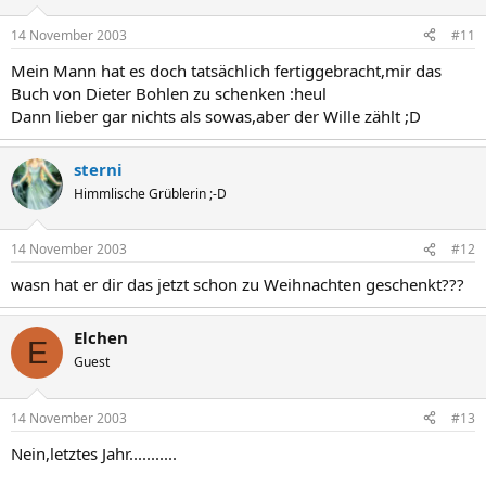
14 November 2003
#11
Mein Mann hat es doch tatsächlich fertiggebracht,mir das
Buch von Dieter Bohlen zu schenken :heul
Dann lieber gar nichts als sowas,aber der Wille zählt ;D
sterni
Himmlische Grüblerin ;-D
14 November 2003
#12
wasn hat er dir das jetzt schon zu Weihnachten geschenkt???
Elchen
E
Guest
14 November 2003
#13
Nein,letztes Jahr...........