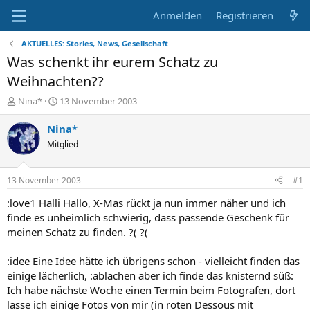
Anmelden
Registrieren
AKTUELLES: Stories, News, Gesellschaft
Was schenkt ihr eurem Schatz zu
Weihnachten??
E
E
Nina*
13 November 2003
r
r
s
s
Nina*
t
t
Mitglied
e
e
l
l
l
l
13 November 2003
#1
e
t
r
a
:love1 Halli Hallo, X-Mas rückt ja nun immer näher und ich
m
finde es unheimlich schwierig, dass passende Geschenk für
meinen Schatz zu finden. ?( ?(
:idee Eine Idee hätte ich übrigens schon - vielleicht finden das
einige lächerlich, :ablachen aber ich finde das knisternd süß:
Ich habe nächste Woche einen Termin beim Fotografen, dort
lasse ich einige Fotos von mir (in roten Dessous mit