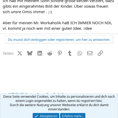
Ich hab mit meinem Sohn schöne große kerzen verziert, dazu
gibts ein eingerahmtes Bild der Kinder. Über sowas freuen
sich unsre Omis immer . ;-)
Aber für meinen Mr. Workaholik haB ICH IMMER NOCH NIX,
vl. kommt ja noch wer mit einer guten Idee. :idee
Du musst dich einloggen oder registrieren, um hier zu antworten.
X (Twitter)
Bluesky
LinkedIn
Reddit
Pinterest
Tumblr
WhatsApp
E-Mail
Link
Teilen:
AKTUELLES: Stories, News, Gesellschaft
Diese Seite verwendet Cookies, um Inhalte zu personalisieren und dich nach
einem Login angemeldet zu halten, wenn du registriert bist.
Durch die weitere Nutzung unserer Webseite erklärst du dich damit
Kontakt
Nutzungsbedingungen
Datenschutz
Hilfe
R
einverstanden.
S
S
®
Community platform by XenForo
© 2010-2026 XenForo Ltd.
Akzeptieren
Erfahre mehr…