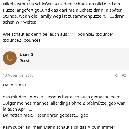
Nikolausmütze) schießen. Aus dem schönsten Bild wird ein
Puzzel angefertigt...und das darf mein Schatz dann in später
Stunde, wenn die Family weg ist zusammenpuzzeln.......,dann
sehen wir weiter....
Wie schaut es denn bei euch aus???? :bounce2 :bounce1
:bounce2 :bounce1
User 5
U
Guest
13 November 2003
#2
Hallo Nina !
das mit den Fotos in Dessous hatte ich auch gemacht, beim
30iger meines mannes, allerdings ohne Zipfelmütze :gap war
ja auch April ...
Da hätten max. Hasenohren gepasst... :gap
Kam super an, mein Mann schaut sich das Album immer