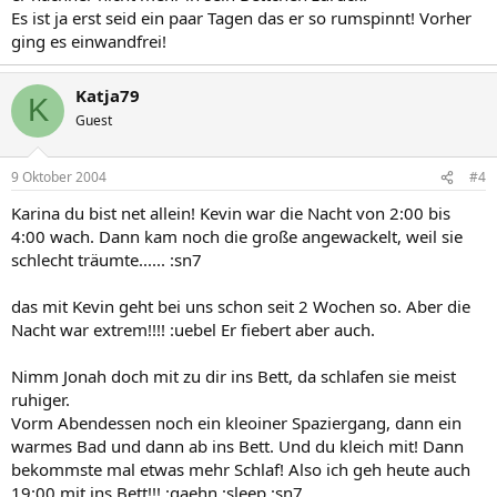
Es ist ja erst seid ein paar Tagen das er so rumspinnt! Vorher
ging es einwandfrei!
Katja79
K
Guest
9 Oktober 2004
#4
Karina du bist net allein! Kevin war die Nacht von 2:00 bis
4:00 wach. Dann kam noch die große angewackelt, weil sie
schlecht träumte...... :sn7
das mit Kevin geht bei uns schon seit 2 Wochen so. Aber die
Nacht war extrem!!!! :uebel Er fiebert aber auch.
Nimm Jonah doch mit zu dir ins Bett, da schlafen sie meist
ruhiger.
Vorm Abendessen noch ein kleoiner Spaziergang, dann ein
warmes Bad und dann ab ins Bett. Und du kleich mit! Dann
bekommste mal etwas mehr Schlaf! Also ich geh heute auch
19:00 mit ins Bett!!! :gaehn :sleep :sn7