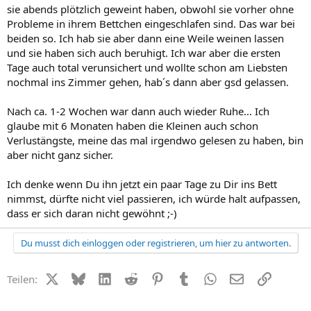
sie abends plötzlich geweint haben, obwohl sie vorher ohne
Probleme in ihrem Bettchen eingeschlafen sind. Das war bei
beiden so. Ich hab sie aber dann eine Weile weinen lassen
und sie haben sich auch beruhigt. Ich war aber die ersten
Tage auch total verunsichert und wollte schon am Liebsten
nochmal ins Zimmer gehen, hab´s dann aber gsd gelassen.
Nach ca. 1-2 Wochen war dann auch wieder Ruhe... Ich
glaube mit 6 Monaten haben die Kleinen auch schon
Verlustängste, meine das mal irgendwo gelesen zu haben, bin
aber nicht ganz sicher.
Ich denke wenn Du ihn jetzt ein paar Tage zu Dir ins Bett
nimmst, dürfte nicht viel passieren, ich würde halt aufpassen,
dass er sich daran nicht gewöhnt ;-)
Du musst dich einloggen oder registrieren, um hier zu antworten.
X (Twitter)
Bluesky
LinkedIn
Reddit
Pinterest
Tumblr
WhatsApp
E-Mail
Link
Teilen: