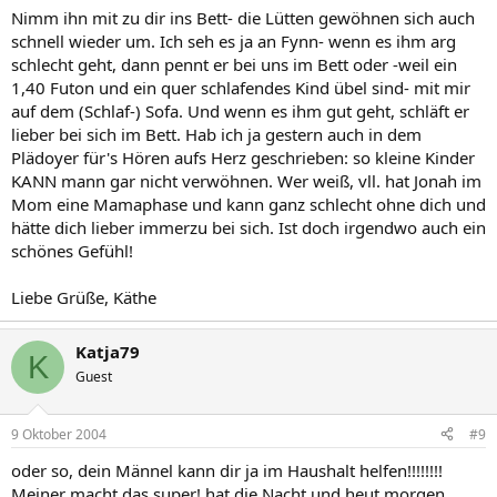
Nimm ihn mit zu dir ins Bett- die Lütten gewöhnen sich auch
schnell wieder um. Ich seh es ja an Fynn- wenn es ihm arg
schlecht geht, dann pennt er bei uns im Bett oder -weil ein
1,40 Futon und ein quer schlafendes Kind übel sind- mit mir
auf dem (Schlaf-) Sofa. Und wenn es ihm gut geht, schläft er
lieber bei sich im Bett. Hab ich ja gestern auch in dem
Plädoyer für's Hören aufs Herz geschrieben: so kleine Kinder
KANN mann gar nicht verwöhnen. Wer weiß, vll. hat Jonah im
Mom eine Mamaphase und kann ganz schlecht ohne dich und
hätte dich lieber immerzu bei sich. Ist doch irgendwo auch ein
schönes Gefühl!
Liebe Grüße, Käthe
Katja79
K
Guest
9 Oktober 2004
#9
oder so, dein Männel kann dir ja im Haushalt helfen!!!!!!!!
Meiner macht das super! hat die Nacht und heut morgen