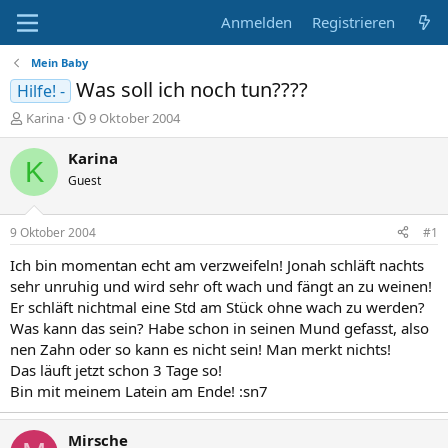
Anmelden
Registrieren
Mein Baby
Was soll ich noch tun????
Hilfe! -
E
E
Karina
9 Oktober 2004
r
r
s
s
Karina
K
t
t
Guest
e
e
l
l
l
l
9 Oktober 2004
#1
e
t
r
a
Ich bin momentan echt am verzweifeln! Jonah schläft nachts
m
sehr unruhig und wird sehr oft wach und fängt an zu weinen!
Er schläft nichtmal eine Std am Stück ohne wach zu werden?
Was kann das sein? Habe schon in seinen Mund gefasst, also
nen Zahn oder so kann es nicht sein! Man merkt nichts!
Das läuft jetzt schon 3 Tage so!
Bin mit meinem Latein am Ende! :sn7
Mirsche