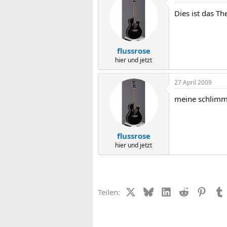
Dies ist das T
flussrose
hier und jetzt
27 April 2009
meine schlimms
flussrose
hier und jetzt
X (Twitter)
Bluesky
LinkedIn
Reddit
Pinter
Teilen: