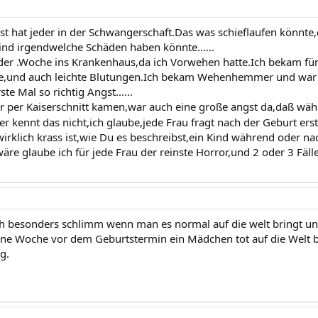
st hat jeder in der Schwangerschaft.Das was schieflaufen könnte
ind irgendwelche Schäden haben könnte......
der .Woche ins Krankenhaus,da ich Vorwehen hatte.Ich bekam fü
fe,und auch leichte Blutungen.Ich bekam Wehenhemmer und war 
ste Mal so richtig Angst......
r per Kaiserschnitt kamen,war auch eine große angst da,daß währ
er kennt das nicht,ich glaube,jede Frau fragt nach der Geburt ers
wirklich krass ist,wie Du es beschreibst,ein Kind während oder na
wäre glaube ich für jede Frau der reinste Horror,und 2 oder 3 Fäl
ich besonders schlimm wenn man es normal auf die welt bringt und
ine Woche vor dem Geburtstermin ein Mädchen tot auf die Welt 
g.