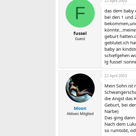
22 April 2003
F
das dem baby e
bei den 1 und
bekommen,und m
könnte...meine
fussel
geburt hatten.
Guest
geblutet.ich h
baby an kindst
schiefgehen wü
lg fussel :sonn
22 April 2003
Mein Sohn ist 
Schwangerschaf
die Angst das 
Geburt, bei de
Moon
Narbe)
Aktives Mitglied
Das ging dann 
Nach dem Lukas
so rumtobt, ode