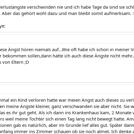
Verlustängste verschwinden nie und ich habe Tage da sind sie 
. Aber das gehört wohl dazu und man bleibt somit aufmerksam.
ye:
diese Ängst hören niemals auf...Wie oft habe ich schon in meiner 
r bekommen sollen,dann hätte ich auch diese Ängste nicht mehr....
 von Eltern ;D
mal ein Kind verloren hatte war meien Angst auch dieses zu verlie
 meine Ängste kleiner, ganz verschwanden sie aber nicht. Sie war
s es ihr gut geht. Als ich dann ins Krankenhaus kam, 2 Monate v
s weil meine Tochter sich einen Tag lang nicht bewegt hatte. Am e
onen gab es natürlich, aber im Grunde lief alles gut. Später dann
nfang immer ins Zimmer schauen ob sie noch atmet. Ich denke 