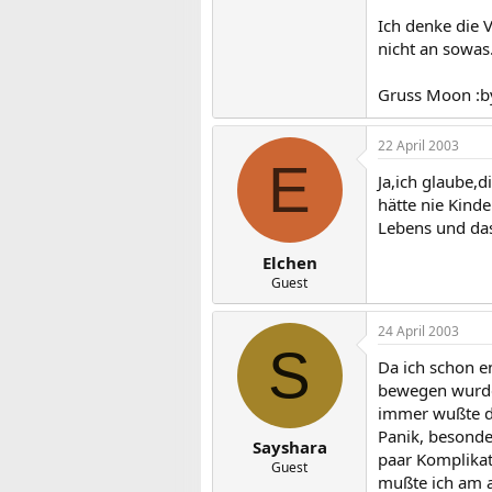
Ich denke die 
nicht an sowas
Gruss Moon :b
22 April 2003
E
Ja,ich glaube,
hätte nie Kinde
Lebens und das
Elchen
Guest
24 April 2003
S
Da ich schon en
bewegen wurden
immer wußte da
Panik, besonder
Sayshara
paar Komplikati
Guest
mußte ich am a