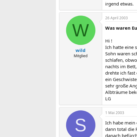
irgend etwas.
26 April 2003
W
Was waren Eu
Hi !
Ich hatte eine
wild
Sohn waren sch
Mitglied
schlafen, obwoh
nachts im Bett,
drehte ich fast
ein Geschwiste
sehr große Ang
Albträume be
LG
1 Mai 2003
S
Ich habe mein 
dann total die 
danach befürch