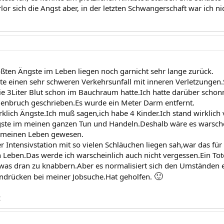
rlor sich die Angst aber, in der letzten Schwangerschaft war ich n
ßten Ängste im Leben liegen noch garnicht sehr lange zurück.
te einen sehr schweren Verkehrsunfall mit inneren Verletzungen
ie 3Liter Blut schon im Bauchraum hatte.Ich hatte darüber scho
bruch geschrieben.Es wurde ein Meter Darm entfernt.
rklich Ängste.Ich muß sagen,ich habe 4 Kinder.Ich stand wirklich
gste im meinen ganzen Tun und Handeln.Deshalb wäre es warschei
n meinen Leben gewesen.
der Intensivstation mit so vielen Schläuchen liegen sah,war das fü
Leben.Das werde ich warscheinlich auch nicht vergessen.Ein Tote
twas dran zu knabbern.Aber es normalisiert sich den Umständen
🙂
ndrücken bei meiner Jobsuche.Hat geholfen.
z