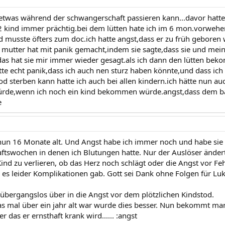
twas während der schwangerschaft passieren kann...davor hatte i
 2 kind immer prächtig.bei dem lütten hate ich im 6 mon.vorw
usste öfters zum doc.ich hatte angst,dass er zu früh geboren 
 mutter hat mit panik gemacht,indem sie sagte,dass sie und mei
das hat sie mir immer wieder gesagt.als ich dann den lütten bek
atte echt panik,dass ich auch nen sturz haben könnte,und dass ich
od sterben kann hatte ich auch bei allen kindern.ich hätte nun au
rde,wenn ich noch ein kind bekommen würde.angst,dass dem bab
e
nun 16 Monate alt. Und Angst habe ich immer noch und habe sie 
tswochen in denen ich Blutungen hatte. Nur der Auslöser ändert 
Kind zu verlieren, ob das Herz noch schlägt oder die Angst vor Fe
r es leider Komplikationen gab. Gott sei Dank ohne Folgen für Luk
übergangslos über in die Angst vor dem plötzlichen Kindstod.
 mal über ein jahr alt war wurde dies besser. Nun bekommt man 
r das er ernsthaft krank wird...... :angst