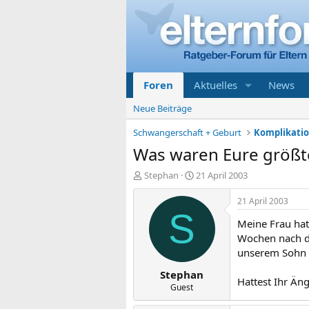
Foren
Aktuelles
News
Neue Beiträge
Schwangerschaft + Geburt
Was waren Eure größt
E
E
Stephan
21 April 2003
r
r
s
s
21 April 2003
t
t
S
Meine Frau hat
e
e
l
l
Wochen nach de
l
l
unserem Sohn g
e
t
Stephan
r
a
Hattest Ihr Än
m
Guest