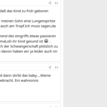
#2
,daß das Kind zu früh geboren
r meinen Sohn eine Lungenspritze
auch am Tropf.Ich muss sagen,da
end des eingriffs etwas passieren
😀
tmal,ob ihr kind gesund ist
.
ch der Schwangerschaft plötzlich zu
le davon haben wir ja leider auch im
#3
 dann stirbt das baby....Meine
bebracht. Ein wahnsinns