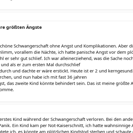
re größten Ängste
 schöne Schwangerschaft ohne Angst und Komplikationen. Aber d
limm, vorallem die Nächte, ich hatte panische Angst vor dem plö
l er sehr gut schlief. Ich war alleinerziehend, was die Sache noc
 und als er zum ersten Mal durchschlief
 durch und dachte er wäre erstickt. Heute ist er 2 und kerngesund
rchen, und nun habe ich mit fast 36 jahren
st, das zweite Kind könnte behindert sein. Das ist meine größte
komme.
erstes Kind während der Schwangerschaft verloren. Bei den ande
Panik. Ein Kind kam per Not-Kaiserschnitt, ich hatte wahnsinnige
tete ich, es könnte am plötzlichen Kindstod sterben und schaute