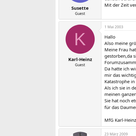
Mit der Zeit ve
Susette
Guest
1 Mai 2003
K
Hallo
Also meine grö
Meine Frau hat
gestorben,da s
Karl-Heinz
Forumzusammen
Guest
Da hatte ich wi
mir das wichti
Katastrophe i
Als ich sie in 
meinen ganzen 
Sie hat noch e
für das Daume
MfG Karl-Hein
23 März 2009