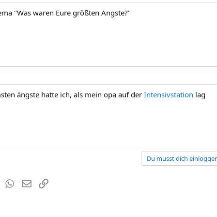
hema "Was waren Eure größten Ängste?"
ten ängste hatte ich, als mein opa auf der
Intensivstation
lag
Du musst dich einloggen
est
Tumblr
WhatsApp
E-Mail
Link