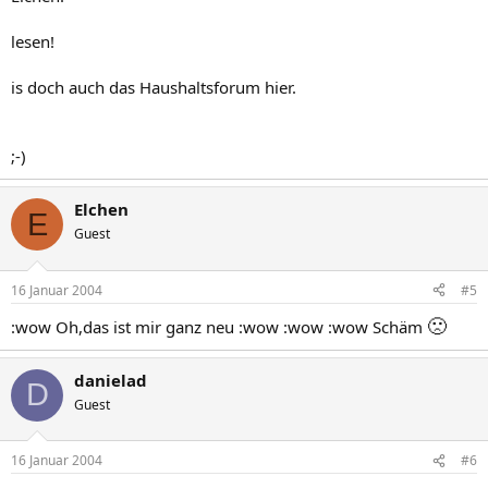
lesen!
is doch auch das Haushaltsforum hier.
;-)
Elchen
E
Guest
16 Januar 2004
#5
🙁
:wow Oh,das ist mir ganz neu :wow :wow :wow Schäm
danielad
D
Guest
16 Januar 2004
#6