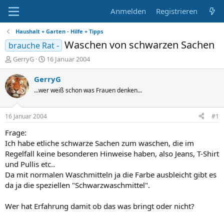
Anmelden
Registrieren
Haushalt + Garten - Hilfe + Tipps
Waschen von schwarzen Sachen
brauche Rat -
E
E
GerryG
16 Januar 2004
r
r
s
s
GerryG
t
t
...wer weiß schon was Frauen denken...
e
e
l
l
l
l
16 Januar 2004
#1
e
t
r
a
Frage:
m
Ich habe etliche schwarze Sachen zum waschen, die im
Regelfall keine besonderen Hinweise haben, also Jeans, T-Shirt
und Pullis etc..
Da mit normalen Waschmitteln ja die Farbe ausbleicht gibt es
da ja die speziellen "Schwarzwaschmittel".
Wer hat Erfahrung damit ob das was bringt oder nicht?