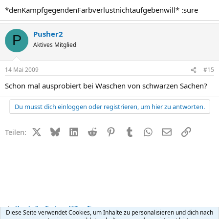
*denKampfgegendenFarbverlustnichtaufgebenwill* :sure
Pusher2
P
Aktives Mitglied
14 Mai 2009
#15
Schon mal ausprobiert bei Waschen von schwarzen Sachen?
Du musst dich einloggen oder registrieren, um hier zu antworten.
X (Twitter)
Bluesky
LinkedIn
Reddit
Pinterest
Tumblr
WhatsApp
E-Mail
Link
Teilen:
Haushalt + Garten - Hilfe + Tipps
Diese Seite verwendet Cookies, um Inhalte zu personalisieren und dich nach