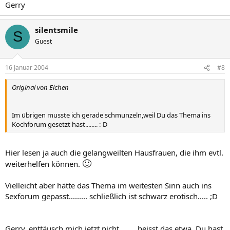
Gerry
silentsmile
S
Guest
16 Januar 2004
#8
Original von Elchen
Im übrigen musste ich gerade schmunzeln,weil Du das Thema ins
Kochforum gesetzt hast........ :-D
Hier lesen ja auch die gelangweilten Hausfrauen, die ihm evtl.
🙂
weiterhelfen können.
Vielleicht aber hätte das Thema im weitesten Sinn auch ins
Sexforum gepasst......... schließlich ist schwarz erotisch..... ;D
Gerry, enttäusch mich jetzt nicht........ heisst das etwa, Du hast