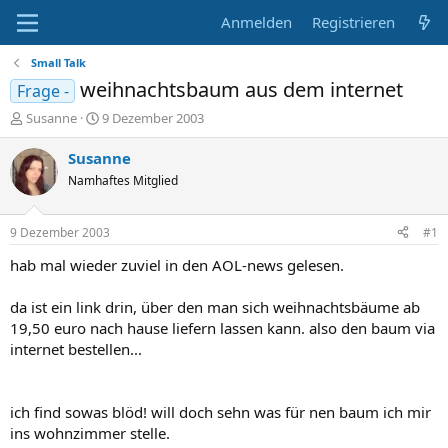
Anmelden
Registrieren
Small Talk
weihnachtsbaum aus dem internet
Frage -
E
E
Susanne
9 Dezember 2003
r
r
s
s
Susanne
t
t
Namhaftes Mitglied
e
e
l
l
l
l
9 Dezember 2003
#1
e
t
r
a
hab mal wieder zuviel in den AOL-news gelesen.
m
da ist ein link drin, über den man sich weihnachtsbäume ab
19,50 euro nach hause liefern lassen kann. also den baum via
internet bestellen...
ich find sowas blöd! will doch sehn was für nen baum ich mir
ins wohnzimmer stelle.