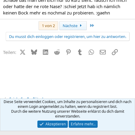
oder hatte der ne rote Nase? :schiel Jetzt hab ich nämlich
keinen Bock mehr es nochmal zu probieren. :gaehn
Letzte
1 von 2
Nächste
Du musst dich einloggen oder registrieren, um hier zu antworten.
X (Twitter)
Bluesky
LinkedIn
Reddit
Pinterest
Tumblr
WhatsApp
E-Mail
Link
Teilen:
Spiel + Spaß + Rätsel
Diese Seite verwendet Cookies, um Inhalte zu personalisieren und dich nach
einem Login angemeldet zu halten, wenn du registriert bist.
Durch die weitere Nutzung unserer Webseite erklärst du dich damit
Kontakt
Nutzungsbedingungen
Datenschutz
Hilfe
R
einverstanden.
S
S
®
Community platform by XenForo
© 2010-2026 XenForo Ltd.
Akzeptieren
Erfahre mehr…