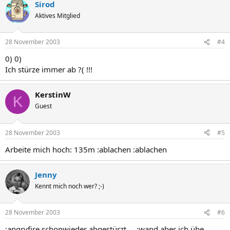
Sirod
Aktives Mitglied
28 November 2003
#4
0) 0)
Ich stürze immer ab ?( !!!
KerstinW
K
Guest
28 November 2003
#5
Arbeite mich hoch: 135m :ablachen :ablachen
Jenny
Kennt mich noch wer? ;-)
28 November 2003
#6
:angryfire schonwieder abgestürzt.... :wand aber ich übe