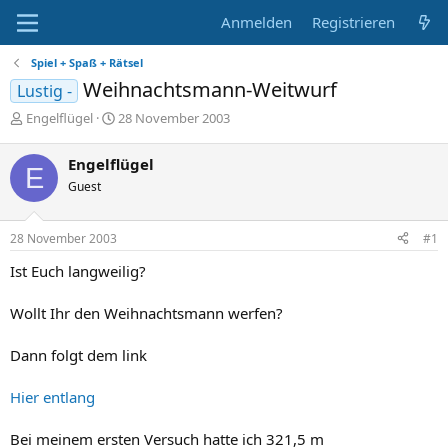
Anmelden
Registrieren
Spiel + Spaß + Rätsel
Weihnachtsmann-Weitwurf
Lustig -
E
E
Engelflügel
28 November 2003
r
r
s
s
Engelflügel
E
t
t
Guest
e
e
l
l
l
l
28 November 2003
#1
e
t
r
a
Ist Euch langweilig?
m
Wollt Ihr den Weihnachtsmann werfen?
Dann folgt dem link
Hier entlang
Bei meinem ersten Versuch hatte ich 321,5 m