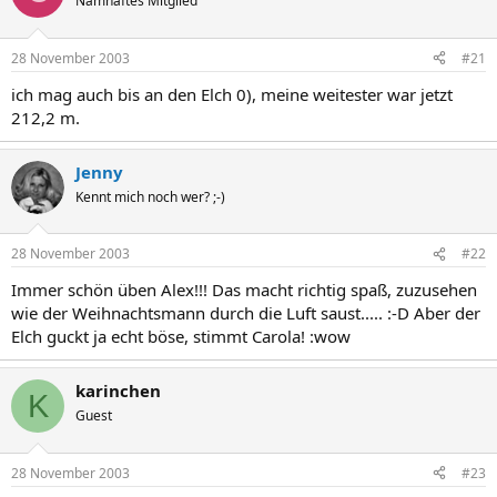
Namhaftes Mitglied
28 November 2003
#21
ich mag auch bis an den Elch 0), meine weitester war jetzt
212,2 m.
Jenny
Kennt mich noch wer? ;-)
28 November 2003
#22
Immer schön üben Alex!!! Das macht richtig spaß, zuzusehen
wie der Weihnachtsmann durch die Luft saust..... :-D Aber der
Elch guckt ja echt böse, stimmt Carola! :wow
karinchen
K
Guest
28 November 2003
#23