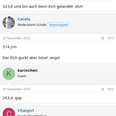
323,6 und bin auch beim Elch gelandet! :elch
Carola
Moderatorin Schule
Teammitglied
28 November 2003
#19
314,2m
Der Elch guckt aber böse! :angst
karinchen
K
Guest
28 November 2003
#20
263,4 :gap
Chatgirl
C