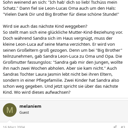
Sohn weinend an sich: "Ich hab' dich so lieb! Tschüss mein
Schatz." Dann fiel sie Leon-Lucas Oma auch um den Hals:
"Vielen Dank Dir und Big Brother für diese schöne Stunde!"
Wird sie auch das nächste Kind weggeben?
So stellt man sich eine glückliche Mutter-Kind-Beziehung vor.
Doch während Sandra sich im Haus vergnügt, muss der
kleine Leon-Luca auf seine Mama verzichten. Er wird von
seinen Großeltern groß gezogen. Denn um bei "Big Brother"
teilnzunehmen, gab Sandra Leon-Luca zu Oma und Opa. Die
Großmutter fassungslos: "Sandra gab mir den Jungen, wollte
ihn nach zwei Wochen abholen. Aber sie kam nicht." Auch
Sandras Tochter Laura Jasmin lebt nicht bei ihren Eltern,
sondern in einer Pflegefamilie. Zwei Kinder hat Sandra also
schon weg gegeben. Und jetzt spricht sie über das nächste
Kind. Wo wird dieses aufwachsen?
melaniem
M
Guest
16 März 2004
#3