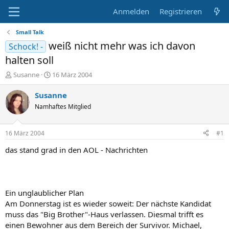
Anmelden
Registrieren
Small Talk
weiß nicht mehr was ich davon
Schock! -
halten soll
E
E
Susanne
16 März 2004
r
r
s
s
Susanne
t
t
Namhaftes Mitglied
e
e
l
l
l
l
16 März 2004
#1
e
t
r
a
das stand grad in den AOL - Nachrichten
m
Ein unglaublicher Plan
Am Donnerstag ist es wieder soweit: Der nächste Kandidat
muss das "Big Brother"-Haus verlassen. Diesmal trifft es
einen Bewohner aus dem Bereich der Survivor. Michael,