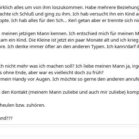
irklich alles um von ihm loszukommen. Habe mehrere Beziehungen
chte ich Schluß und ging zu ihm. Ich hab versucht ihn ein Kind a
ppte. Ich hab alles für den Sch... Kerl getan aber er trennte sich ni
h meinen jetzigen Mann kennen. Ich entschied mich für meinen 
kam ein Kind. Die Kleine ist jetzt ein paar Monate alt und ich k
aare. Ich denke immer öfter an den anderen Typen. Ich kann/darf i
ch nicht mehr was ich machen soll? Ich liebe meinen Mann ja, irg
ns ohne Ende, aber war es vielleicht doch zu früh?
mein Handy vor Augen. Ich möchte so gerne den anderen anrufe
 den Kontakt (meinem Mann zuliebe und auch mir zuliebe) komp
heulen bzw. zuhören.
and???