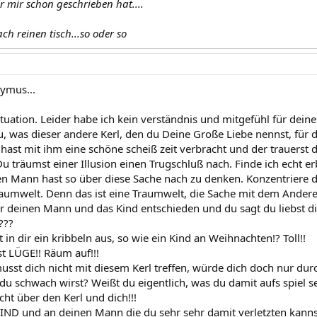
r mir schon geschrieben hat....
ch reinen tisch...so oder so
ymus...
tuation. Leider habe ich kein verständnis und mitgefühl für deine 
, was dieser andere Kerl, den du Deine Große Liebe nennst, für di
 hast mit ihm eine schöne scheiß zeit verbracht und der trauerst
Du träumst einer Illusion einen Trugschluß nach. Finde ich echt er
en Mann hast so über diese Sache nach zu denken. Konzentriere d
Traumwelt. Denn das ist eine Traumwelt, die Sache mit dem Andere
ür deinen Mann und das Kind entschieden und du sagt du liebst d
???
 in dir ein kribbeln aus, so wie ein Kind an Weihnachten!? Toll!!
st LÜGE!! Räum auf!!!
usst dich nicht mit diesem Kerl treffen, würde dich doch nur du
 du schwach wirst? Weißt du eigentlich, was du damit aufs spiel s
ht über den Kerl und dich!!!
IND und an deinen Mann die du sehr sehr damit verletzten kannst.