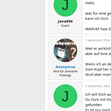
J
Hallo,
was für eine g
kann ich Dich.
Jana696
Guest
WARUM hast Du
5 November 2004
Weil er wirklic
aber auf eine 
Wenn ich an de
Anonymus
Vom Kopf her we
Nick für anonyme
doof aber mein
Postings
5 November 2004
J
Ich will Dich a
Du Dich mit ih
gefunden.
Es ist nur noch