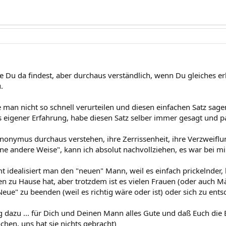
e Du da findest, aber durchaus verständlich, wenn Du gleiches erl
.
 man nicht so schnell verurteilen und diesen einfachen Satz sage
s eigener Erfahrung, habe diesen Satz selber immer gesagt und pa
nonymus durchaus verstehen, ihre Zerrissenheit, ihre Verzweiflung
ine andere Weise", kann ich absolut nachvollziehen, es war bei m
t idealisiert man den "neuen" Mann, weil es einfach prickelnder, 
ren zu Hause hat, aber trotzdem ist es vielen Frauen (oder auch Mä
Neue" zu beenden (weil es richtig wäre oder ist) oder sich zu ent
dazu ... für Dich und Deinen Mann alles Gute und daß Euch die Eh
hen, uns hat sie nichts gebracht)