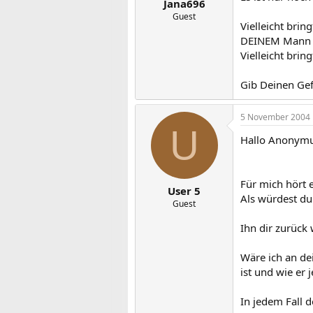
Jana696
Guest
Vielleicht brin
DEINEM Mann b
Vielleicht bri
Gib Deinen Gef
5 November 2004
U
Hallo Anonymu
Für mich hört 
User 5
Als würdest du 
Guest
Ihn dir zurück
Wäre ich an dei
ist und wie er j
In jedem Fall 