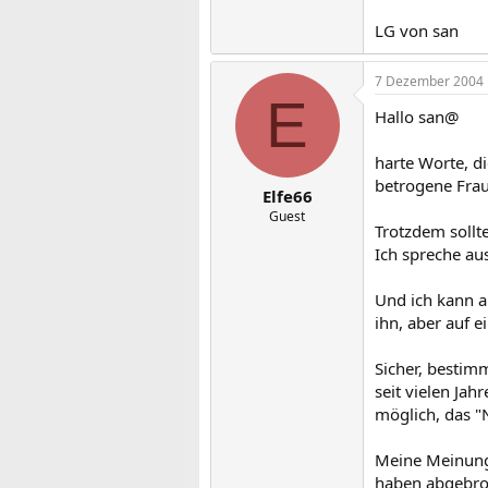
LG von san
7 Dezember 2004
E
Hallo san@
harte Worte, di
betrogene Frau
Elfe66
Guest
Trotzdem sollte
Ich spreche au
Und ich kann a
ihn, aber auf e
Sicher, bestimm
seit vielen Jah
möglich, das "
Meine Meinung 
haben abgebroc