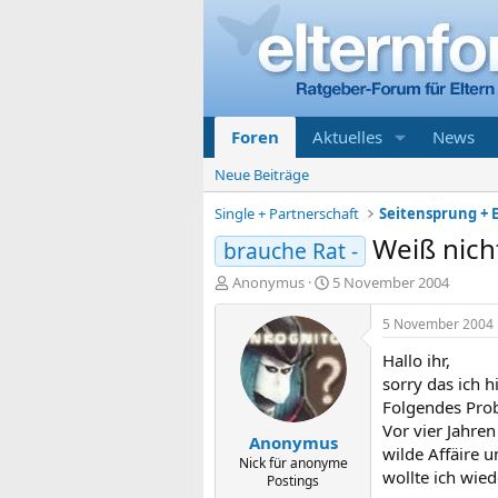
Foren
Aktuelles
News
Neue Beiträge
Single + Partnerschaft
Seitensprung + E
Weiß nich
brauche Rat -
E
E
Anonymus
5 November 2004
r
r
s
s
5 November 2004
t
t
Hallo ihr,
e
e
l
l
sorry das ich 
l
l
Folgendes Pro
e
t
Vor vier Jahren
Anonymus
r
a
wilde Affäire 
m
Nick für anonyme
wollte ich wie
Postings