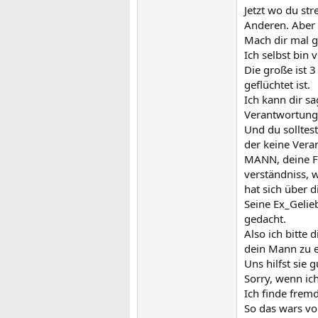
Jetzt wo du st
Anderen. Aber 
Mach dir mal 
Ich selbst bin
Die große ist 
geflüchtet ist.
Ich kann dir sa
Verantwortung 
Und du solltes
der keine Vera
MANN, deine FA
verständniss, w
hat sich über 
Seine Ex_Gelie
gedacht.
Also ich bitte
dein Mann zu 
Uns hilfst sie g
Sorry, wenn ic
Ich finde frem
So das wars von