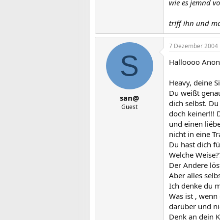
wie es jemnd vo
triff ihn und ma
7 Dezember 2004
S
Halloooo Anon
Heavy, deine Si
Du weißt genau
san@
dich selbst. Du
Guest
doch keiner!!! 
und einen liéb
nicht in eine 
Du hast dich f
Welche Weise?
Der Andere löst
Aber alles selb
Ich denke du m
Was ist , wenn
darüber und nic
Denk an dein K