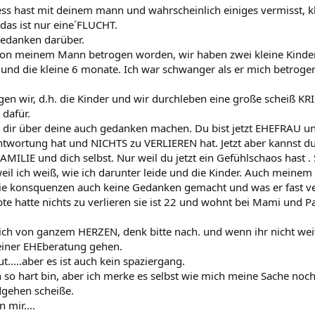
ress hast mit deinem mann und wahrscheinlich einiges vermisst
das ist nur eine´FLUCHT.
gedanken darüber.
 von meinem Mann betrogen worden, wir haben zwei kleine Kinder
3 und die kleine 6 monate. Ich war schwanger als er mich betrogen
gen wir, d.h. die Kinder und wir durchleben eine große scheiß KRI
dafür.
t dir über deine auch gedanken machen. Du bist jetzt EHEFRAU 
ntwortung hat und NICHTS zu VERLIEREN hat. Jetzt aber kannst du
MILIE und dich selbst. Nur weil du jetzt ein Gefühlschaos hast . 
eil ich weiß, wie ich darunter leide und die Kinder. Auch meinem
die konsquenzen auch keine Gedanken gemacht und was er fast ve
bte hatte nichts zu verlieren sie ist 22 und wohnt bei Mami und 
 dich von ganzem HERZEN, denk bitte nach. und wenn ihr nicht we
einer EHEberatung gehen.
ut.....aber es ist auch kein spaziergang.
h so hart bin, aber ich merke es selbst wie mich meine Sache no
dgehen scheiße.
 mir....