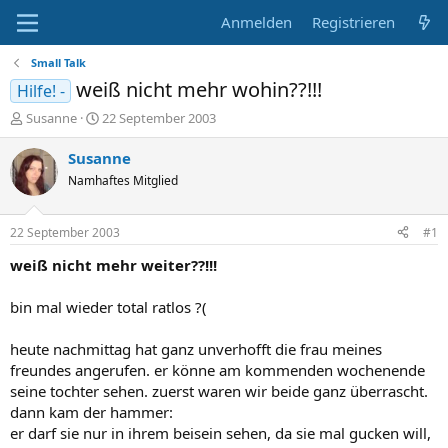
Anmelden
Registrieren
Small Talk
weiß nicht mehr wohin??!!!
Hilfe! -
E
E
Susanne
22 September 2003
r
r
s
s
Susanne
t
t
Namhaftes Mitglied
e
e
l
l
l
l
22 September 2003
#1
e
t
r
a
weiß nicht mehr weiter??!!!
m
bin mal wieder total ratlos ?(
heute nachmittag hat ganz unverhofft die frau meines
freundes angerufen. er könne am kommenden wochenende
seine tochter sehen. zuerst waren wir beide ganz überrascht.
dann kam der hammer:
er darf sie nur in ihrem beisein sehen, da sie mal gucken will,