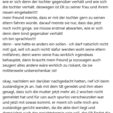
wie er sich denn der tochter gegenüber verhält und wie sich
die tochter verhält. deswegen ist ER zu seiner frau und ihrem
neuen eingeladen!!!!
mein freund meinte, dass er mit der tochter gern zu seinen
eltern fahren würde. darauf meinte sie nur, dass das jetzt
noch nicht ginge. sie müsse erstmal abwarten, wie er sich
denn dem kind gegenüber verhält!
ich bin sprachlos!!!!
denn - wie hätte es anders ein sollen - ich darf natürlich nicht
mit! gut, will ich auch nicht! dafür werden wohl seine eltern
mitfahren, denn wenn seine frau wirklich irgendwas
behauptet, dann braucht mein freund ja sozusagen auch
zeugen! alles andere wäre wirklich zu riskant, da sie
mittlerweile unberechenbar ist!
okay, nachdem wir darüber nachgedacht hatten, rief ich beim
zuständigne JA an. hab mit dem SB geredet und ihm eben
gesagt, dass sich die mutter jetzt mehr als 2 wochen nicht
gemeldet hat und für usn auch spurlos verschwunden war
und jetzt mit sowas kommt. er meint ich solle mich ans
zuständige gericht wenden, da die akte dort liegt und
demnächst auch der gerichtstermin sein soll. der SB findet die