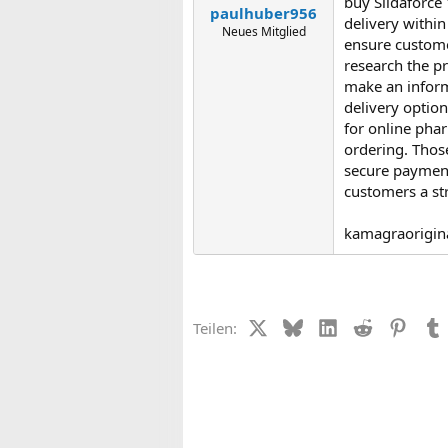
buy Sildaforce
paulhuber956
delivery within
Neues Mitglied
ensure custome
research the pr
make an inform
delivery optio
for online pha
ordering. Those
secure payment
customers a st
kamagraorigin
X (Twitter)
Bluesky
LinkedIn
Reddit
Pinter
Teilen: