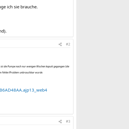
nge ich sie brauche.
nd).
#2
der ist die Pumpe nach nur wenigen Wochen kaputt gegangen (die
ben Fehler/Problem unbrauchbar wurde.
BB6AD48AA.ajp13_web4
#3