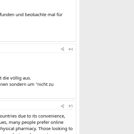
gefunden und beobachte mal für
#4
die völlig aus.
nnen sondern um "nicht zu
#5
untries due to its convenience,
ssues, many people prefer online
physical pharmacy. Those looking to