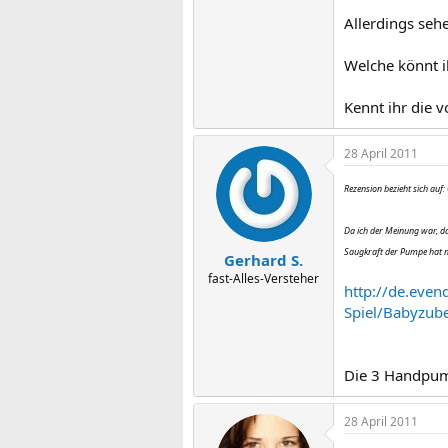
Allerdings sehe
Welche könnt i
Kennt ihr die 
28 April 2011
Rezension bezieht sich auf:
Da ich der Meinung war, da
Saugkraft der Pumpe hat n
Gerhard S.
fast-Alles-Versteher
http://de.even
Spiel/Babyzu
Die 3 Handpump
28 April 2011