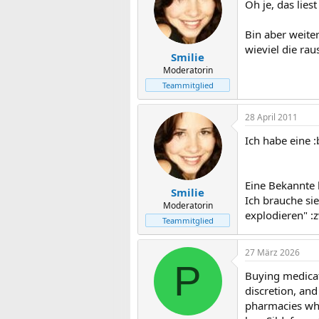
Oh je, das liest 
Bin aber weite
wieviel die rau
Smilie
Moderatorin
Teammitglied
28 April 2011
Ich habe eine 
Eine Bekannte 
Smilie
Ich brauche si
Moderatorin
explodieren" :
Teammitglied
27 März 2026
P
Buying medicat
discretion, and
pharmacies whe