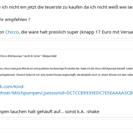
 ich nicht ein jetzt die teuerste zu kaufen da ich nicht weiß wie la
hr empfehlen ?
von
Chicco
, die wäre halt preislich super (knapp 17 Euro mit Versa
 Chicco Milchpumpe "Leicht & Sicher" (Babyartikel)
ss chicco eine gute Marke ist und qualitativ hochwertige Produkte hat, habe ich die chicco Milchpumpe bestellt. Lei
achgelassen). Danach habe ich mir eine zweite Pumpe angeschafft, die ebenfalls nach ca. einem Monat mit dem sel
di.com/Kind-
behoer/Milchpumpen/;jsessionid=DC7CC89939EDC7E5EAAAA3C
en tauchen halt gehäuft auf... sonst k.A. :shake