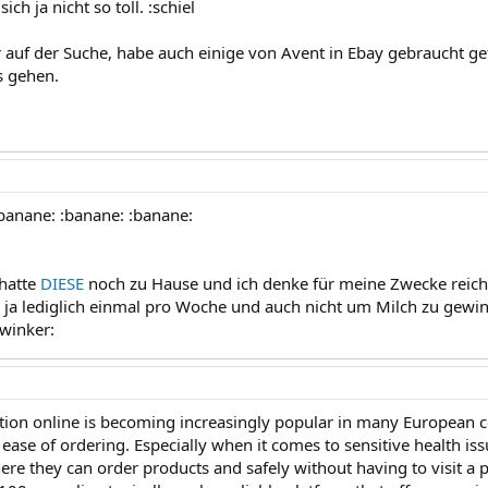
sich ja nicht so toll. :schiel
r auf der Suche, habe auch einige von Avent in Ebay gebraucht 
s gehen.
:banane: :banane: :banane:
hatte
DIESE
noch zu Hause und ich denke für meine Zwecke reicht 
e ja lediglich einmal pro Woche und auch nicht um Milch zu gewi
zwinker:
ion online is becoming increasingly popular in many European co
 ease of ordering. Especially when it comes to sensitive health i
re they can order products and safely without having to visit a 