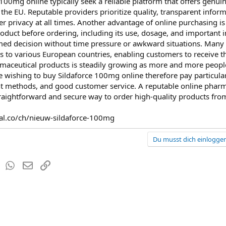
 100mg online typically seek a reliable platform that offers genu
 the EU. Reputable providers prioritize quality, transparent infor
r privacy at all times. Another advantage of online purchasing i
oduct before ordering, including its use, dosage, and important 
ed decision without time pressure or awkward situations. Many o
ns to various European countries, enabling customers to receive 
rmaceutical products is steadily growing as more and more people 
 wishing to buy Sildaforce 100mg online therefore pay particular
 methods, and good customer service. A reputable online pharma
raightforward and secure way to order high-quality products fro
al.co/ch/nieuw-sildaforce-100mg
Du musst dich einloggen
est
Tumblr
WhatsApp
E-Mail
Link