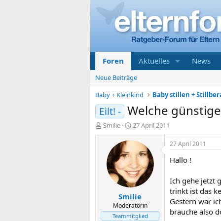
Foren
Aktuelles
News
Neue Beiträge
Baby + Kleinkind
Baby stillen + Stillbe
Welche günstige
Eilt! -
E
E
Smilie
27 April 2011
r
r
s
s
27 April 2011
t
t
Hallo !
e
e
l
l
l
l
Ich gehe jetzt
e
t
trinkt ist das 
Smilie
r
a
Gestern war ic
m
Moderatorin
brauche also d
Teammitglied