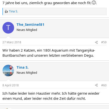
🙂
7 Jahre bei uns, ziemlich grau geworden abe noch fit.
.
Tina S.
R
e
a
The_Sentinel81
k
T
t
Neues Mitglied
i
o
n
27 März 2018
#59
e
n
Wir haben 2 Katzen, ein 180l Aquarium mit Tanganjika-
:
Buntbarschen und unseren letzten verbliebenen Degu.
Tina S.
Neues Mitglied
8 April 2018
#60
Ich habe leider kein Haustier mehr. Ich hätte gerne wieder
einen Hund, aber leider reicht die Zeit dafür nicht.