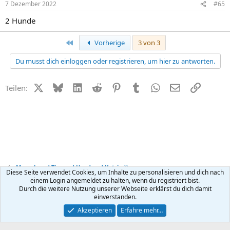
7 Dezember 2022
#65
2 Hunde
Erste
Vorherige
3 von 3
Du musst dich einloggen oder registrieren, um hier zu antworten.
X (Twitter)
Bluesky
LinkedIn
Reddit
Pinterest
Tumblr
WhatsApp
E-Mail
Link
Teilen:
Mensch und Tier und Hund und Katz´ ;-))
Diese Seite verwendet Cookies, um Inhalte zu personalisieren und dich nach
einem Login angemeldet zu halten, wenn du registriert bist.
Durch die weitere Nutzung unserer Webseite erklärst du dich damit
Kontakt
Nutzungsbedingungen
Datenschutz
Hilfe
R
einverstanden.
S
S
®
Community platform by XenForo
© 2010-2026 XenForo Ltd.
Akzeptieren
Erfahre mehr…