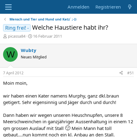
Anmelden
Registrieren
Mensch und Tier und Hund und Katz´ ;-))
Welche Haustiere habt ihr?
Ring frei! -
E
E
picassa84
16 Februar 2011
r
r
s
s
Wubty
W
t
t
Neues Mitglied
e
e
l
l
l
l
7 April 2012
#51
e
t
r
a
Moin moin,
m
wir haben einen Kater namens Murphy, ganz dkl.braun
getigert. Sehr eigensinnig und Jäger durch und durch!
Dann haben wir wegen unseren Heuschnupfen, unsere 8
Meerschweinchen in ganzjähriger Aussenhaltung in einem 12
🙂
qm grossen Auslauf mit Stall
Mein Mann hat toll
gebaut....nun kommt noch ein kl. Anbau an den Stall.