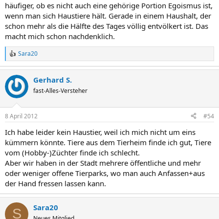
häufiger, ob es nicht auch eine gehörige Portion Egoismus ist,
wenn man sich Haustiere hält. Gerade in einem Haushalt, der
schon mehr als die Hälfte des Tages völlig entvölkert ist. Das
macht mich schon nachdenklich.
Sara20
R
e
a
Gerhard S.
k
t
fast-Alles-Versteher
i
o
n
8 April 2012
#54
e
n
Ich habe leider kein Haustier, weil ich mich nicht um eins
:
kümmern könnte. Tiere aus dem Tierheim finde ich gut, Tiere
vom (Hobby-)Züchter finde ich schlecht.
Aber wir haben in der Stadt mehrere öffentliche und mehr
oder weniger offene Tierparks, wo man auch Anfassen+aus
der Hand fressen lassen kann.
Sara20
S
Neues Mitglied