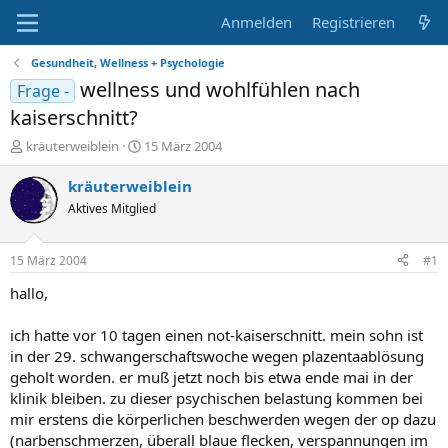
Anmelden
Registrieren
Gesundheit, Wellness + Psychologie
wellness und wohlfühlen nach
Frage -
kaiserschnitt?
E
E
kräuterweiblein
15 März 2004
r
r
s
s
kräuterweiblein
t
t
Aktives Mitglied
e
e
l
l
l
l
15 März 2004
#1
e
t
r
a
hallo,
m
ich hatte vor 10 tagen einen not-kaiserschnitt. mein sohn ist
in der 29. schwangerschaftswoche wegen plazentaablösung
geholt worden. er muß jetzt noch bis etwa ende mai in der
klinik bleiben. zu dieser psychischen belastung kommen bei
mir erstens die körperlichen beschwerden wegen der op dazu
(narbenschmerzen, überall blaue flecken, verspannungen im