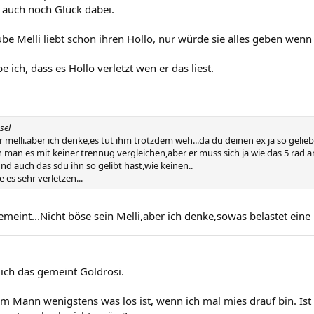
 auch noch Glück dabei.
ube Melli liebt schon ihren Hollo, nur würde sie alles geben wenn
 ich, dass es Hollo verletzt wen er das liest.
sel
r melli.aber ich denke,es tut ihm trotzdem weh...da du deinen ex ja so gelie
nn man es mit keiner trennug vergleichen,aber er muss sich ja wie das 5 r
nd auch das sdu ihn so gelibt hast,wie keinen..
 es sehr verletzen...
meint...Nicht böse sein Melli,aber ich denke,sowas belastet eine B
ich das gemeint Goldrosi.
 Mann wenigstens was los ist, wenn ich mal mies drauf bin. Ist e