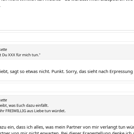
.
sette
t Du XXX für mich tun."
liebt, sagt so etwas nicht. Punkt. Sorry, das sieht nach Erpressung a
sette
eibt, was Euch dazu einfällt.
ihr FREIWILLIG aus Liebe tun würdet.
dazu ein, dass ich alles, was mein Partner von mir verlangt tun wü
tner von mir nicht erwarten. Bei dieser Fragestellung denke ich 