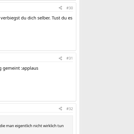
#30
verbiegst du dich selber. Tust du es
#31
ng gemeint :applaus
#32
ie man eigentlich nicht wirklich tun