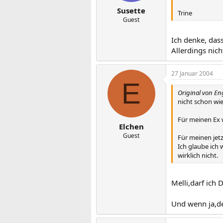
Susette
Trine
Guest
Ich denke, das
Allerdings nich
27 Januar 2004
E
Original von En
nicht schon wi
Für meinen Ex w
Elchen
Guest
Für meinen jet
Ich glaube ich
wirklich nicht.
Melli,darf ich 
Und wenn ja,de