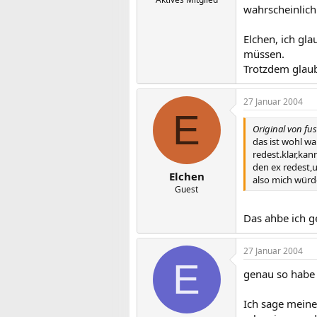
wahrscheinlich
Elchen, ich gla
müssen.
Trotzdem glaube
27 Januar 2004
E
Original von fus
das ist wohl wa
redest.klar,ka
den ex redest,u
Elchen
also mich würde
Guest
Das ahbe ich ge
27 Januar 2004
E
genau so habe 
Ich sage meinem