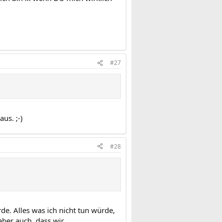
#27
us. ;-)
#28
rde. Alles was ich nicht tun würde,
aber auch, dass wir