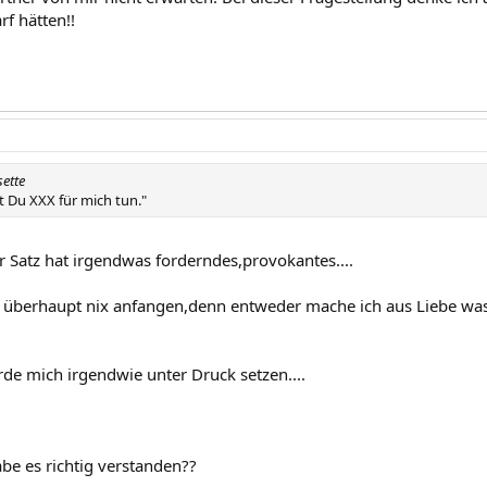
f hätten!!
sette
t Du XXX für mich tun."
er Satz hat irgendwas forderndes,provokantes....
 überhaupt nix anfangen,denn entweder mache ich aus Liebe was 
rde mich irgendwie unter Druck setzen....
abe es richtig verstanden??