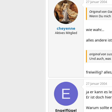
27 Januar 2004
Original von Ga
Wenn Du mich l
cheyenne
wie wahr...
Aktives Mitglied
alles andere is
original von sus
Und auch, was 
freiwillig? all
27 Januar 2004
E
ja er kann es l
Er ist doch hi
Warum sollte e
Engelflügel