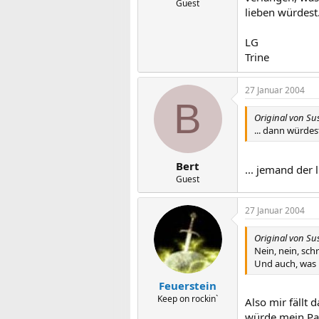
Guest
lieben würdest
LG
Trine
27 Januar 2004
B
Original von Su
... dann würdes
Bert
... jemand der 
Guest
27 Januar 2004
Original von Su
Nein, nein, schr
Und auch, was 
Feuerstein
Keep on rockin`
Also mir fällt 
würde mein Par