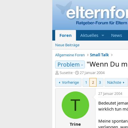
Foren
Aktuelles
News
Neue Beiträge
Allgemeine Foren
Small Talk
"Wenn Du mic
Problem -
E
E
Susette
27 Januar 2004
r
r
Vorherige
1
2
3
Nächste
s
s
t
t
e
e
27 Januar 2004
l
l
T
Bedeutet jeman
l
l
e
t
wirklich tun m
r
a
m
Meine spontane
Trine
verlangen, was