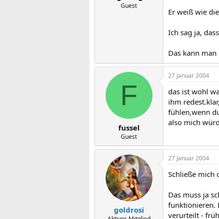
Guest
Er weiß wie di
Ich sag ja, das
Das kann man m
27 Januar 2004
F
das ist wohl wa
ihm redest.kla
fühlen,wenn du
also mich würde
fussel
Guest
27 Januar 2004
Schließe mich 
Das muss ja sc
funktionieren.
goldrosi
verurteilt - fr
Aktives Mitglied