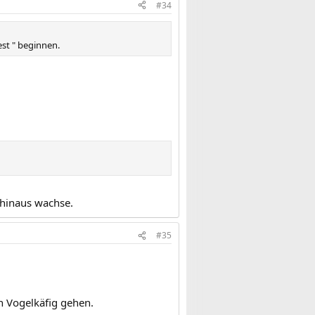
#34
st " beginnen.
h hinaus wachse.
#35
n Vogelkäfig gehen.