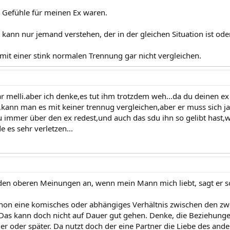
e Gefühle für meinen Ex waren.
s kann nur jemand verstehen, der in der gleichen Situation ist ode
it einer stink normalen Trennung gar nicht vergleichen.
r melli.aber ich denke,es tut ihm trotzdem weh...da du deinen ex 
r,kann man es mit keiner trennug vergleichen,aber er muss sich 
 immer über den ex redest,und auch das sdu ihn so gelibt hast,w
 es sehr verletzen...
den oberen Meinungen an, wenn mein Mann mich liebt, sagt er so
hon eine komisches oder abhängiges Verhältnis zwischen den zwe
 Das kann doch nicht auf Dauer gut gehen. Denke, die Beziehung
üher oder später. Da nutzt doch der eine Partner die Liebe des an