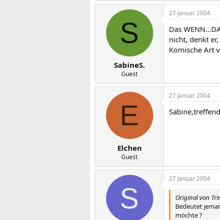
27 Januar 2004
S
Das WENN...DANN
nicht, denkt er,
Komische Art v
SabineS.
Guest
27 Januar 2004
E
Sabine,treffen
Elchen
Guest
27 Januar 2004
S
Original von Tri
Bedeutet jemand
möchte ?