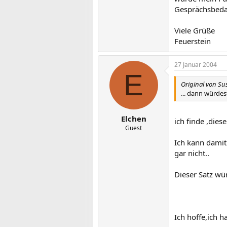
Gesprächsbedar
Viele Grüße
Feuerstein
27 Januar 2004
E
Original von Su
... dann würdes
Elchen
ich finde ,dies
Guest
Ich kann damit
gar nicht..
Dieser Satz wü
Ich hoffe,ich h