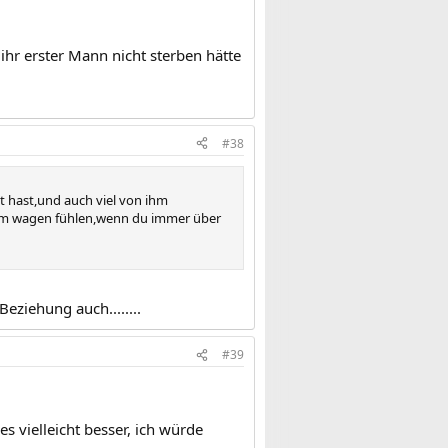
 ihr erster Mann nicht sterben hätte
#38
bt hast,und auch viel von ihm
ad am wagen fühlen,wenn du immer über
eziehung auch........
#39
s vielleicht besser, ich würde