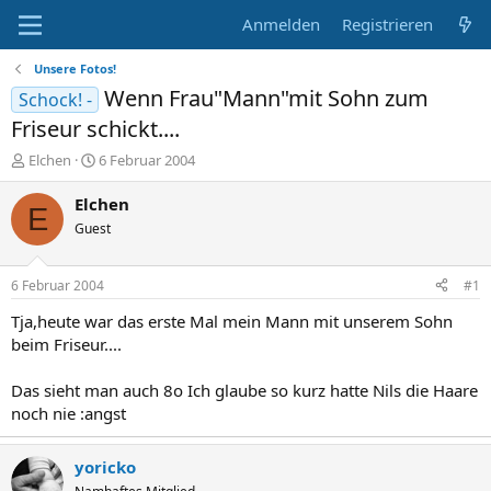
Anmelden
Registrieren
Unsere Fotos!
Wenn Frau"Mann"mit Sohn zum
Schock! -
Friseur schickt....
E
E
Elchen
6 Februar 2004
r
r
s
s
Elchen
E
t
t
Guest
e
e
l
l
l
l
6 Februar 2004
#1
e
t
r
a
Tja,heute war das erste Mal mein Mann mit unserem Sohn
m
beim Friseur....
Das sieht man auch 8o Ich glaube so kurz hatte Nils die Haare
noch nie :angst
yoricko