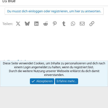
LG Blue
Du musst dich einloggen oder registrieren, um hier zu antworten.
X (Twitter)
Bluesky
LinkedIn
Reddit
Pinterest
Tumblr
WhatsApp
E-Mail
Link
Teilen:
Unsere Fotos!
Diese Seite verwendet Cookies, um Inhalte zu personalisieren und dich nach
einem Login angemeldet zu halten, wenn du registriert bist.
Durch die weitere Nutzung unserer Webseite erklärst du dich damit
Kontakt
Nutzungsbedingungen
Datenschutz
Hilfe
R
einverstanden.
S
S
®
Community platform by XenForo
© 2010-2026 XenForo Ltd.
Akzeptieren
Erfahre mehr…