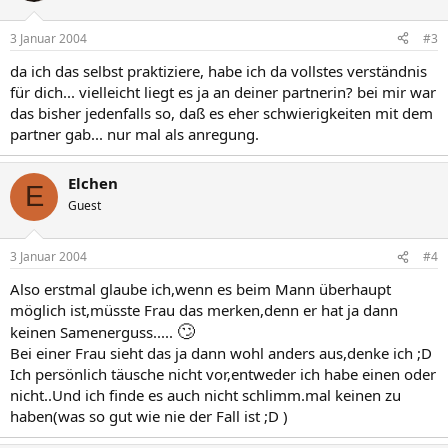
3 Januar 2004
#3
da ich das selbst praktiziere, habe ich da vollstes verständnis
für dich... vielleicht liegt es ja an deiner partnerin? bei mir war
das bisher jedenfalls so, daß es eher schwierigkeiten mit dem
partner gab... nur mal als anregung.
Elchen
E
Guest
3 Januar 2004
#4
Also erstmal glaube ich,wenn es beim Mann überhaupt
möglich ist,müsste Frau das merken,denn er hat ja dann
🙄
keinen Samenerguss.....
Bei einer Frau sieht das ja dann wohl anders aus,denke ich ;D
Ich persönlich täusche nicht vor,entweder ich habe einen oder
nicht..Und ich finde es auch nicht schlimm.mal keinen zu
haben(was so gut wie nie der Fall ist ;D )