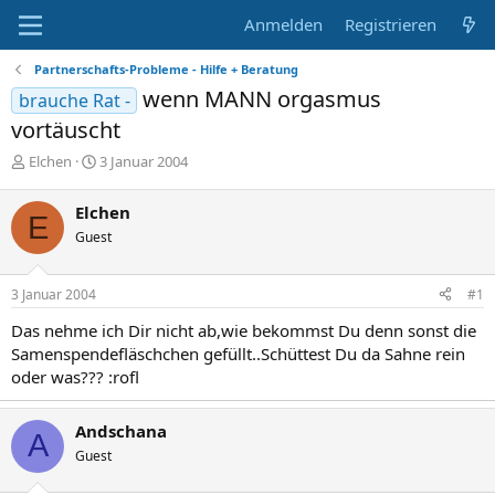
Anmelden
Registrieren
Partnerschafts-Probleme - Hilfe + Beratung
wenn MANN orgasmus
brauche Rat -
vortäuscht
E
E
Elchen
3 Januar 2004
r
r
s
s
Elchen
E
t
t
Guest
e
e
l
l
l
l
3 Januar 2004
#1
e
t
r
a
Das nehme ich Dir nicht ab,wie bekommst Du denn sonst die
m
Samenspendefläschchen gefüllt..Schüttest Du da Sahne rein
oder was??? :rofl
Andschana
A
Guest