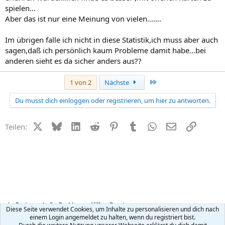
spielen...
Aber das ist nur eine Meinung von vielen.......
Im übrigen falle ich nicht in diese Statistik,ich muss aber auch
sagen,daß ich persönlich kaum Probleme damit habe...bei
anderen sieht es da sicher anders aus??
Letzte
1 von 2
Nächste
Du musst dich einloggen oder registrieren, um hier zu antworten.
X (Twitter)
Bluesky
LinkedIn
Reddit
Pinterest
Tumblr
WhatsApp
E-Mail
Link
Teilen:
Partnerschafts-Probleme - Hilfe + Beratung
Diese Seite verwendet Cookies, um Inhalte zu personalisieren und dich nach
einem Login angemeldet zu halten, wenn du registriert bist.