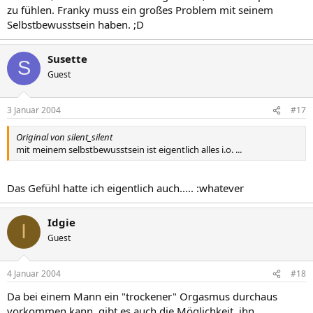
zu fühlen. Franky muss ein großes Problem mit seinem
Selbstbewusstsein haben. ;D
Susette
S
Guest
3 Januar 2004
#17
Original von silent_silent
mit meinem selbstbewusstsein ist eigentlich alles i.o. ...
Das Gefühl hatte ich eigentlich auch..... :whatever
Idgie
I
Guest
4 Januar 2004
#18
Da bei einem Mann ein "trockener" Orgasmus durchaus
vorkommen kann, gibt es auch die Möglichkeit, ihn