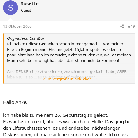
Susette
S
Guest
13 Oktober 2003
#19
Original von Cat_Max
Ich hab mir diese Gedanken schon immer gemacht - vor meiner
Ehe, zu Beginn meiner Ehe und jetzt, 15 Jahre später, wieder ... ein
paar Jahre lang hab ich versucht, nicht so zu denken, weil es meinen
Mann sehr beunruhigt hat, aber das ist mir nicht bekommen!
Also DENKE ich jetzt wieder so, wie ich immer gedacht habe, ABER
lebe NICHT so ... aus Rücksicht auf meinen Mann.
Zum Vergrößern anklicken....
Für mich gehört es zur Liebe einfach dazu, Rücksicht zu nehmen
und mich NICHT in allem zu verwirklichen - auch wenn ich ein
bisschen die Tendenz dazu hätte ;-)
Hallo Anke,
Ob allerdings die mehrheitlich anerkannte Lebensform unbedingt
dir Richtige ist, weiss ich damit immer noch nicht.
ich habe bis zu meinem 26. Geburtstag so gelebt.
Eifersucht mag ich zum Beispiel kein bisschen - WEDER bei mir noch
Es war faszinierend, aber es war auch die Hölle. Das ging bei
bei meinem Mann ... wobei die wenigen kurzen Momente, in denen
ich eifersüchtig war, IMMER reine Verlustangst waren - und von
den Eifersuchtsszenen los und endete bei nächtelangen
Angst hab ich die Nase voll!
Diskussionen, ob man so leben könne und wolle. Ich muss