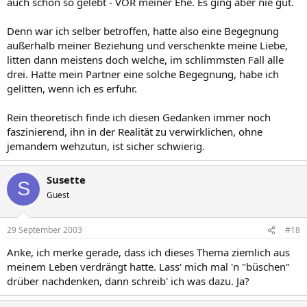
auch schon so gelebt - VOR meiner Ehe. Es ging aber nie gut.
auch einfach bedeuten, etwas zu verschenken, ohne einem anderen
etwas nehmen zu wollen.
Denn war ich selber betroffen, hatte also eine Begegnung
Wer sagt denn, dass wir Menschen nicht ab und zu einfach etwas zu
verschenken hätten ... und dann alle Probleme hinterher vielleicht
außerhalb meiner Beziehung und verschenkte meine Liebe,
gar nicht wirklich not täten???
litten dann meistens doch welche, im schlimmsten Fall alle
drei. Hatte mein Partner eine solche Begegnung, habe ich
gelitten, wenn ich es erfuhr.
Das ist jetzt wirklich NUR ein Gedankenspiel zu Deinem Thread - und
nicht mal anonym oder mit zweitem Nick gepostet ;-) ... auch wenn
Rein theoretisch finde ich diesen Gedanken immer noch
das vielleicht nicht recht mehrheitsfähig ist.
faszinierend, ihn in der Realität zu verwirklichen, ohne
Anke
jemandem wehzutun, ist sicher schwierig.
Susette
S
Guest
29 September 2003
#18
Anke, ich merke gerade, dass ich dieses Thema ziemlich aus
meinem Leben verdrängt hatte. Lass' mich mal 'n "büschen"
drüber nachdenken, dann schreib' ich was dazu. Ja?