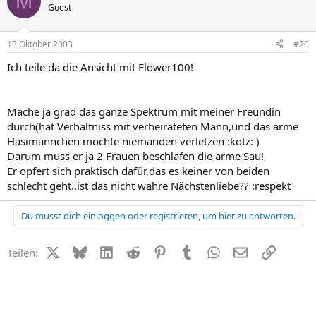
M
Guest
13 Oktober 2003
#20
Ich teile da die Ansicht mit Flower100!
Mache ja grad das ganze Spektrum mit meiner Freundin
durch(hat Verhältniss mit verheirateten Mann,und das arme
Hasimännchen möchte niemanden verletzen :kotz: )
Darum muss er ja 2 Frauen beschlafen die arme Sau!
Er opfert sich praktisch dafür,das es keiner von beiden
schlecht geht..ist das nicht wahre Nächstenliebe?? :respekt
Du musst dich einloggen oder registrieren, um hier zu antworten.
X (Twitter)
Bluesky
LinkedIn
Reddit
Pinterest
Tumblr
WhatsApp
E-Mail
Link
Teilen: