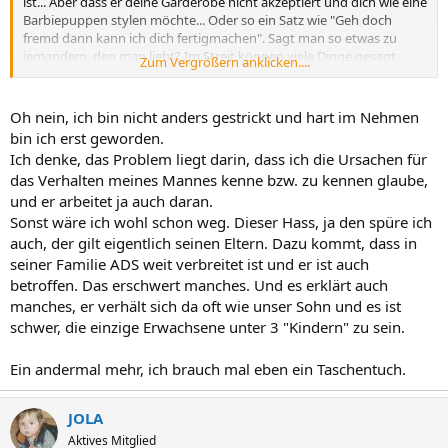
ist... Aber dass er deine Garderobe nicht akzeptiert und dich wie eine
Barbiepuppen stylen möchte... Oder so ein Satz wie "Geh doch
fremd dann kann ich dich fertigmachen". Sagt man so etwas zu
jemandem, den man liebt? Im Streit können viele Dinge gesagt
Zum Vergrößern anklicken....
werden, die man hinterher bereut, aber bei mir dürfte eine
bestimmte Grenze nicht überschritten werden. Der Satz oben
würde eindeutig diese Grenze überschreiten. Da steckt eine
Oh nein, ich bin nicht anders gestrickt und hart im Nehmen
Boshaftigkeit, fast ein Hass dahinter, der mir Angst machen würde.
bin ich erst geworden.
Das dürfte der Mann, den ich im Moment vielleicht gerade zum
Ich denke, das Problem liegt darin, dass ich die Ursachen für
K***** finde, der aber grundsätzlich der Partner meiner Wahl ist ,
das Verhalten meines Mannes kenne bzw. zu kennen glaube,
nicht zu mir sagen... Ich würde darauf auch nichts erwidern und
und er arbeitet ja auch daran.
noch härter zuschlagen, sondern wahrscheinlich würde ich weinen
und wissen: Es gibt kein Zurück mehr.
Sonst wäre ich wohl schon weg. Dieser Hass, ja den spüre ich
Ich wünsche dir aber, dass ihr beide anders gestrickt seid, härter im
auch, der gilt eigentlich seinen Eltern. Dazu kommt, dass in
Nehmen vielleicht, und es tatsächlich noch mal schafft.
seiner Familie ADS weit verbreitet ist und er ist auch
betroffen. Das erschwert manches. Und es erklärt auch
LG
manches, er verhält sich da oft wie unser Sohn und es ist
schwer, die einzige Erwachsene unter 3 "Kindern" zu sein.
AnnKathrin
Ein andermal mehr, ich brauch mal eben ein Taschentuch.
JOLA
Aktives Mitglied