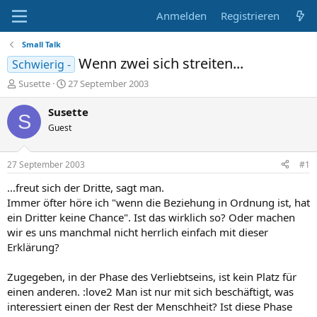
Anmelden
Registrieren
Small Talk
Wenn zwei sich streiten...
Schwierig -
E
E
Susette
27 September 2003
r
r
s
s
Susette
S
t
t
Guest
e
e
l
l
l
l
27 September 2003
#1
e
t
r
a
...freut sich der Dritte, sagt man.
m
Immer öfter höre ich "wenn die Beziehung in Ordnung ist, hat
ein Dritter keine Chance". Ist das wirklich so? Oder machen
wir es uns manchmal nicht herrlich einfach mit dieser
Erklärung?
Zugegeben, in der Phase des Verliebtseins, ist kein Platz für
einen anderen. :love2 Man ist nur mit sich beschäftigt, was
interessiert einen der Rest der Menschheit? Ist diese Phase