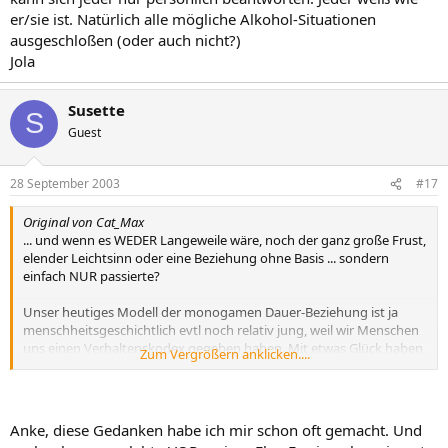
er/sie ist. Natürlich alle mögliche Alkohol-Situationen
ausgeschloßen (oder auch nicht?)
Jola
Susette
S
Guest
28 September 2003
#17
Original von Cat_Max
... und wenn es WEDER Langeweile wäre, noch der ganz große Frust,
elender Leichtsinn oder eine Beziehung ohne Basis ... sondern
einfach NUR passierte?
Unser heutiges Modell der monogamen Dauer-Beziehung ist ja
menschheitsgeschichtlich evtl noch relativ jung, weil wir Menschen
uns einen Verhaltenskodex gegeben haben. Mit etwas Glück haben
Zum Vergrößern anklicken....
wir bei heutiger Lebenserwartung dann durchaus 50 gemeinsame
Jahre vor uns ...
Ich lebe das NICHT, aber manchmal habe ich ein Gefühl davon, dass
Anke, diese Gedanken habe ich mir schon oft gemacht. Und
Begegnungen, die evtl in einer Beziehung/Affäre münden, letztlich