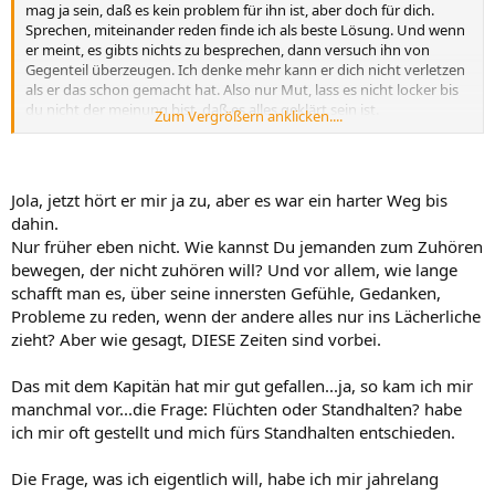
mag ja sein, daß es kein problem für ihn ist, aber doch für dich.
Sprechen, miteinander reden finde ich als beste Lösung. Und wenn
er meint, es gibts nichts zu besprechen, dann versuch ihn von
Gegenteil überzeugen. Ich denke mehr kann er dich nicht verletzen
als er das schon gemacht hat. Also nur Mut, lass es nicht locker bis
du nicht der meinung bist, daß es alles geklärt sein ist.
Zum Vergrößern anklicken....
Du bist wie der Kapitän, der auf dem senkendem Schiff bis zum
Schluß geblieben ist. Fremdgehen ist keine Lösung für die
probleme, danach sind sie noch größer und schlimmer. Das ist ihm
Jola, jetzt hört er mir ja zu, aber es war ein harter Weg bis
jetzt wahrscheinlich bewußt. Aber ich würde auf jeden Fall
dahin.
probieren, erst dann kannst du dir selber sagen: Ich habe alles
Nur früher eben nicht. Wie kannst Du jemanden zum Zuhören
mögliche ausprobiert. Allerdings gibt es Menschen die damit
bewegen, der nicht zuhören will? Und vor allem, wie lange
(fremdgehen von dem Partner) nicht fertig sein können und wollen.
Stell dir die Frage: WAS WILLST DU EIGENTLICH? und dann mach
schafft man es, über seine innersten Gefühle, Gedanken,
dich an die Arbeit.
Probleme zu reden, wenn der andere alles nur ins Lächerliche
Jola
zieht? Aber wie gesagt, DIESE Zeiten sind vorbei.
Das mit dem Kapitän hat mir gut gefallen...ja, so kam ich mir
manchmal vor...die Frage: Flüchten oder Standhalten? habe
ich mir oft gestellt und mich fürs Standhalten entschieden.
Die Frage, was ich eigentlich will, habe ich mir jahrelang