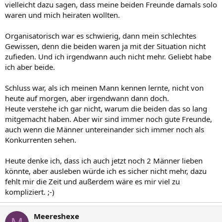
vielleicht dazu sagen, dass meine beiden Freunde damals solo
Ich hab in meinem Leben eigentlich noch nie mit sehr
waren und mich heiraten wollten.
eifersüchtigen Menschen zu tun gehabt und die meisten meiner
Freunde haben -zumindest theoretisch- ein ähnliches Verständnis -
Organisatorisch war es schwierig, dann mein schlechtes
WARUM ist es dann nur so schwer, was meinst Du?
Und WARUM ist es nie gut gegangen?
Gewissen, denn die beiden waren ja mit der Situation nicht
zufieden. Und ich irgendwann auch nicht mehr. Geliebt habe
LG Anke
ich aber beide.
Schluss war, als ich meinen Mann kennen lernte, nicht von
heute auf morgen, aber irgendwann dann doch.
Heute verstehe ich gar nicht, warum die beiden das so lang
mitgemacht haben. Aber wir sind immer noch gute Freunde,
auch wenn die Männer untereinander sich immer noch als
Konkurrenten sehen.
Heute denke ich, dass ich auch jetzt noch 2 Männer lieben
könnte, aber ausleben würde ich es sicher nicht mehr, dazu
fehlt mir die Zeit und außerdem wäre es mir viel zu
kompliziert. ;-)
Meereshexe