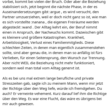
vorbei, kommt bei vielen der Bruch. Oder aber die Beziehung
stabilisiert sich, jetzt beginnt die nächste Phase, in der es
Auseinandersetzungen gibt :argue , es wird versucht, den
Partner umzuerziehen, weil er doch nicht ganz so ist, wie man
es sich vorstellte :nanana , die eigenen Freiräume werden
abgesteckt :wand . Der Alltag kehrt ein, der Beruf nimmt
einen in Anspruch, der Nachwuchs kommt. Dazwischen gibt
es kleinere und größere Katastrophen. Krankheit,
Arbeitslosigkeit, Verlust eines Familienmitglieds. Diese
schlechten Zeiten, in denen man eigentlich zusammenstehen
sollte, sind aber genau die, in denen man so anfällig ist fürs
Verlieben, für einen Seitensprung, den Wunsch zur Trennung.
Aber nicht WEIL die Beziehung nicht mehr funktioniert,
sondern weil man total vom Alltag genervt ist.
Als es bei uns mal extrem lange berufliche und private
Stresszeiten gab, sagte ich zu meinem Mann, wenn mir jetzt
der Richtige über den Weg liefe, würde ich fremdgehen. Du
auch? Er verneinte vehement. Kurz darauf lief ihm die Richtige
über den Weg. Es war eine Flucht, das wäre es übrigens bei
mir auch gewesen.