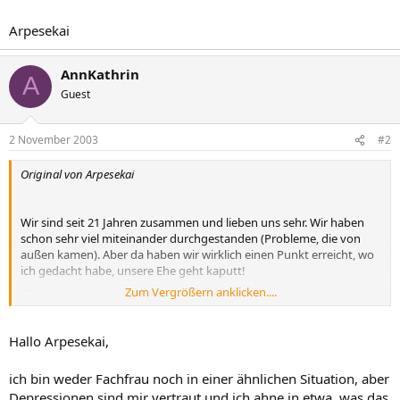
Arpesekai
AnnKathrin
A
Guest
2 November 2003
#2
Original von Arpesekai
Wir sind seit 21 Jahren zusammen und lieben uns sehr. Wir haben
schon sehr viel miteinander durchgestanden (Probleme, die von
außen kamen). Aber da haben wir wirklich einen Punkt erreicht, wo
ich gedacht habe, unsere Ehe geht kaputt!
...
Zum Vergrößern anklicken....
Dann sollte mein Mann eigentlich weitere Schritte unternehmen,
um zu lernen, mit Belastungen so umzugehen, dass es ihm besser
Hallo Arpesekai,
dabei geht. Das wollte er aber nicht.
ich bin weder Fachfrau noch in einer ähnlichen Situation, aber
Depressionen sind mir vertraut und ich ahne in etwa, was das