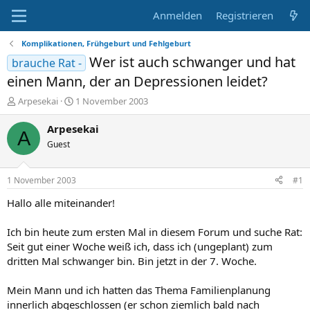
Anmelden
Registrieren
Komplikationen, Frühgeburt und Fehlgeburt
Wer ist auch schwanger und hat
brauche Rat -
einen Mann, der an Depressionen leidet?
E
E
Arpesekai
1 November 2003
r
r
s
s
Arpesekai
A
t
t
Guest
e
e
l
l
l
l
1 November 2003
#1
e
t
r
a
Hallo alle miteinander!
m
Ich bin heute zum ersten Mal in diesem Forum und suche Rat:
Seit gut einer Woche weiß ich, dass ich (ungeplant) zum
dritten Mal schwanger bin. Bin jetzt in der 7. Woche.
Mein Mann und ich hatten das Thema Familienplanung
innerlich abgeschlossen (er schon ziemlich bald nach