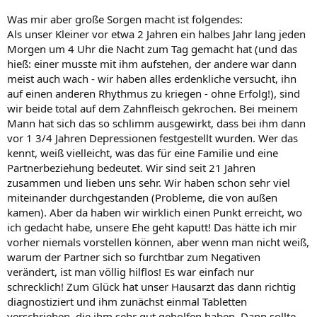
Was mir aber große Sorgen macht ist folgendes:
Als unser Kleiner vor etwa 2 Jahren ein halbes Jahr lang jeden
Morgen um 4 Uhr die Nacht zum Tag gemacht hat (und das
hieß: einer musste mit ihm aufstehen, der andere war dann
meist auch wach - wir haben alles erdenkliche versucht, ihn
auf einen anderen Rhythmus zu kriegen - ohne Erfolg!), sind
wir beide total auf dem Zahnfleisch gekrochen. Bei meinem
Mann hat sich das so schlimm ausgewirkt, dass bei ihm dann
vor 1 3/4 Jahren Depressionen festgestellt wurden. Wer das
kennt, weiß vielleicht, was das für eine Familie und eine
Partnerbeziehung bedeutet. Wir sind seit 21 Jahren
zusammen und lieben uns sehr. Wir haben schon sehr viel
miteinander durchgestanden (Probleme, die von außen
kamen). Aber da haben wir wirklich einen Punkt erreicht, wo
ich gedacht habe, unsere Ehe geht kaputt! Das hätte ich mir
vorher niemals vorstellen können, aber wenn man nicht weiß,
warum der Partner sich so furchtbar zum Negativen
verändert, ist man völlig hilflos! Es war einfach nur
schrecklich! Zum Glück hat unser Hausarzt das dann richtig
diagnostiziert und ihm zunächst einmal Tabletten
verschrieben, die ihm sehr gut geholfen haben. Dann sollte