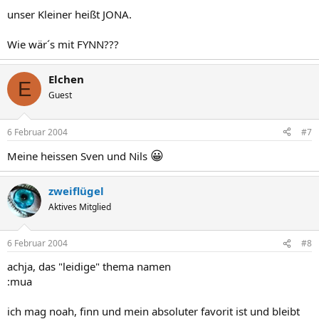
unser Kleiner heißt JONA.
Wie wär´s mit FYNN???
Elchen
E
Guest
6 Februar 2004
#7
😀
Meine heissen Sven und Nils
zweiflügel
Aktives Mitglied
6 Februar 2004
#8
achja, das "leidige" thema namen
:mua
ich mag noah, finn und mein absoluter favorit ist und bleibt