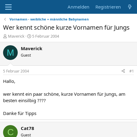
Anmelden
Registrieren
Vornamen - weibliche + männliche Babynamen
Wer kennt schöne kurze Vornamen für Jungs
E
E
Maverick
5 Februar 2004
r
r
s
s
Maverick
M
t
t
Guest
e
e
l
l
l
l
5 Februar 2004
#1
e
t
r
a
Hallo,
m
wer kennt ein paar schöne, kurze Vornamen für Jungs, am
besten einsilbig ????
Danke für Tipps
Cat78
C
Guest