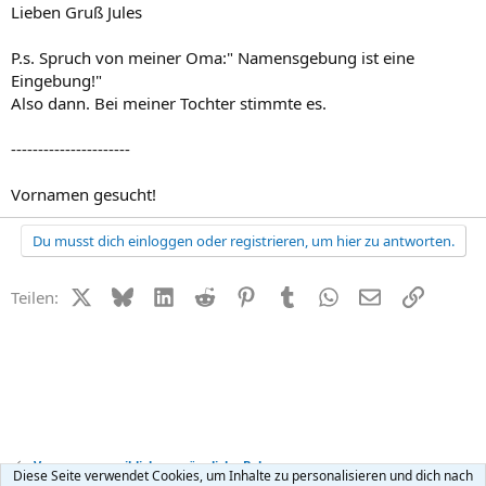
Lieben Gruß Jules
P.s. Spruch von meiner Oma:" Namensgebung ist eine
Eingebung!"
Also dann. Bei meiner Tochter stimmte es.
----------------------
Vornamen gesucht!
Du musst dich einloggen oder registrieren, um hier zu antworten.
X (Twitter)
Bluesky
LinkedIn
Reddit
Pinterest
Tumblr
WhatsApp
E-Mail
Link
Teilen:
Vornamen - weibliche + männliche Babynamen
Diese Seite verwendet Cookies, um Inhalte zu personalisieren und dich nach