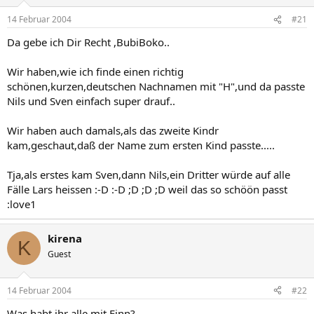
14 Februar 2004
#21
Da gebe ich Dir Recht ,BubiBoko..
Wir haben,wie ich finde einen richtig
schönen,kurzen,deutschen Nachnamen mit "H",und da passte
Nils und Sven einfach super drauf..
Wir haben auch damals,als das zweite Kindr
kam,geschaut,daß der Name zum ersten Kind passte.....
Tja,als erstes kam Sven,dann Nils,ein Dritter würde auf alle
Fälle Lars heissen :-D :-D ;D ;D ;D weil das so schöön passt
:love1
kirena
K
Guest
14 Februar 2004
#22
Was habt ihr alle mit Finn?