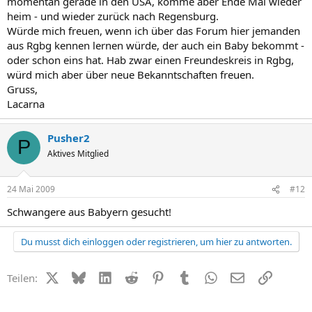
momentan gerade in den USA, komme aber Ende Mai wieder
heim - und wieder zurück nach Regensburg.
Würde mich freuen, wenn ich über das Forum hier jemanden
aus Rgbg kennen lernen würde, der auch ein Baby bekommt -
oder schon eins hat. Hab zwar einen Freundeskreis in Rgbg,
würd mich aber über neue Bekanntschaften freuen.
Gruss,
Lacarna
Pusher2
P
Aktives Mitglied
24 Mai 2009
#12
Schwangere aus Babyern gesucht!
Du musst dich einloggen oder registrieren, um hier zu antworten.
X (Twitter)
Bluesky
LinkedIn
Reddit
Pinterest
Tumblr
WhatsApp
E-Mail
Link
Teilen: