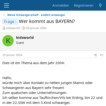
Anmelden
Registrieren
Meine Schwangerschaft - endlich schwanger
Wer kommt aus BAYERN?
Frage -
E
E
kidsworld
20 Januar 2004
r
r
s
s
kidsworld
K
t
t
Guest
e
e
l
l
l
l
20 Januar 2004
#1
e
t
r
a
Dies ist ein Thema aus dem Jahr 2004:
m
Hallo,
würde mich über Kontakt zu netten jungen Mamis oder
Schwangeren aus Bayern sehr freuen!
Zum quatschen oder Unternehmungen.
Ich selber komme aus Taufkirchen/Vils bei Erding, bin 22 und
in der 22.SSW mit dem 3.Kind schwanger.