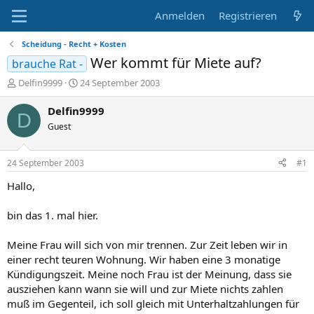
Anmelden
Registrieren
Scheidung - Recht + Kosten
Wer kommt für Miete auf?
brauche Rat -
E
E
Delfin9999
24 September 2003
r
r
s
s
Delfin9999
D
t
t
Guest
e
e
l
l
l
l
24 September 2003
#1
e
t
r
a
Hallo,
m
bin das 1. mal hier.
Meine Frau will sich von mir trennen. Zur Zeit leben wir in
einer recht teuren Wohnung. Wir haben eine 3 monatige
Kündigungszeit. Meine noch Frau ist der Meinung, dass sie
ausziehen kann wann sie will und zur Miete nichts zahlen
muß im Gegenteil, ich soll gleich mit Unterhaltzahlungen für