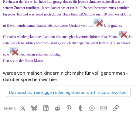
Kevin war der Erste .Ich habe ihm gesagt das es für jeden Schmutzwäscheteil was in
seinem Zimmer rumfliegt 10 cent kostet das er für Müll 2o cent berappen muss natürlich
für jedes Teil und was sonst noch durchs Haus fliegt zB.Schuhe auch 10 cent kostet.Ui ui
ui Kevin wurde immer blasser köstlich dieses Gesicht von Ihm
Und grad ist
Christian wiedergekommen hab ihm das auch gleich vermittelt(böse böse Mama
)Ja
sein Gesichtsausdruck war nicht grad glücklich aber egal vielleicht hilft es ja ?( so darauf
eine
noch einen schönen Sonntag
Gruss von der fiesen Mama
werde von meinen kindern nicht mehr für voll genommen -
darüber sprechen wir hier
Du musst dich einloggen oder registrieren, um hier zu antworten.
X (Twitter)
Bluesky
LinkedIn
Reddit
Pinterest
Tumblr
WhatsApp
E-Mail
Link
Teilen: