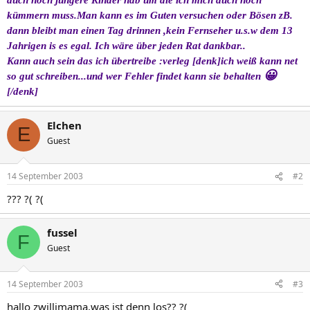
kümmern muss.Man kann es im Guten versuchen oder Bösen zB.
dann bleibt man einen Tag drinnen ,kein Fernseher u.s.w dem 13
Jahrigen is es egal. Ich wäre über jeden Rat dankbar..
Kann auch sein das ich übertreibe :verleg [denk]ich weiß kann net
😀
so gut schreiben...und wer Fehler findet kann sie behalten
[/denk]
Elchen
E
Guest
14 September 2003
#2
??? ?( ?(
fussel
F
Guest
14 September 2003
#3
hallo zwillimama,was ist denn los?? ?(