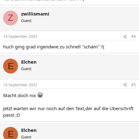
zwillismami
Z
Guest
14 September 2003
#4
huch ging grad irgendwie zu schnell "schäm" ?(
Elchen
E
Guest
14 September 2003
#5
😀
Macht doch nix
Jetzt warten wir nur noch auf den Text,der auf die Überschrift
passt ;D
Elchen
E
Guest