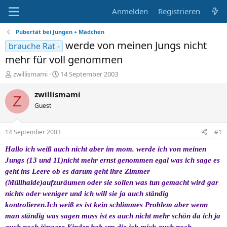
Anmelden
Registrieren
Pubertät bei Jungen + Mädchen
werde von meinen Jungs nicht
brauche Rat -
mehr für voll genommen
E
E
zwillismami
14 September 2003
r
r
s
s
zwillismami
Z
t
t
Guest
e
e
l
l
l
l
14 September 2003
#1
e
t
r
a
Hallo ich weiß auch nicht aber im mom. werde ich von meinen
m
Jungs (13 und 11)nicht mehr ernst genommen egal was ich sage es
geht ins Leere ob es darum geht ihre Zimmer
(Müllhalde)aufzuräumen oder sie sollen was tun gemacht wird gar
nichts oder weniger und ich will sie ja auch ständig
kontrolieren.Ich weiß es ist kein schlimmes Problem aber wenn
man ständig was sagen muss ist es auch nicht mehr schön da ich ja
auch noch jüngere Kinder hab um die ich mich auch noch