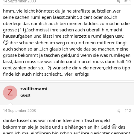
14 September 2003
#11
hmm..vielleicht könntest du ja ne strafliste aufstellen.wer
seine sachen rumliegen läasst,zahlt 50 cent oder so..ich
überlege das nämlich auch bei meinen kiddies zu machen.die
grosse (11j.)schmeisst ihre sachen auch überall hin,macht
hausaufgaben und lässt ihre schmierzettle rumfleigen usw..
🙄
ihre schuhe stehen im weg rum,und mein mittlerer fängt
auch schon so an...ich glaub ich werde das so machen,meine
grosse bekommt ja taschen geld,und wenn sie was rumliegen
lässt,dann muss sie was zahlen.und marcel muss dann halt 10
cent zahlen oder so... ?( wünsche dir viele nerven,elchens tipp
finde ich auch nicht schlecht...vierl erfolg!!
zwillismami
Z
Guest
14 September 2003
#12
danke fussel das wär mal ne Idee denn Taschengeld
😀
bekommen sie ja beide und sie häängen an ihr Geld
das
werd ich mal einführen bin schon auf ihre Gesichter gespannt