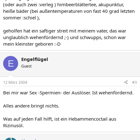
(oder auch zwei :verleg ) himbeerblättertee, akupunktur,
heiße bäder (bei außentemperaturen von fast 40 grad letzten
sommer :schiel ),
geholfen hat ein saftiger streit mit meinem vater, das war
unglaublich wehenfördernd ;-) und schwupps, schon war
mein kleinster geboren :-D
Engelflügel
E
Guest
12 März 2004
#3
Bei mir war Sex -Spermien- der Auslöser. Ist wehenfördernd.
Alles andere bringt nichts.
Was auf jeden Fall hilft, ist ein Hebammencoctail aus
Rizinusöl.