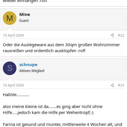
wieder einhängen :rofl
Mine
M
Guest
19 April 2004
#22
Oder die Auslegeware aus dem 30qm großen Wohnzimmer
rausreißen und ordentlich ausklopfen :rofl
schnupe
S
Aktives Mitglied
19 April 2004
#23
Hallöle...........
also meine kleine ist da.......es ging aber nicht ohne
Hilfe.....jedoch kam die Hilfe per Wehentropf;-)
Farina ist gesund und munter, mittlerweile 4 Wochen alt, und