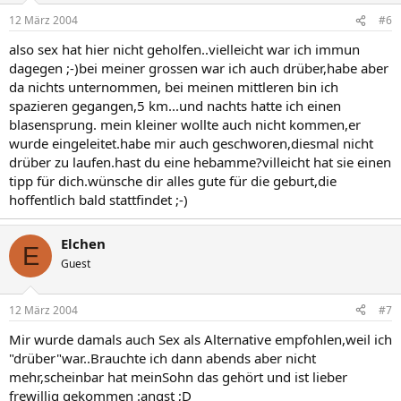
12 März 2004
#6
also sex hat hier nicht geholfen..vielleicht war ich immun
dagegen ;-)bei meiner grossen war ich auch drüber,habe aber
da nichts unternommen, bei meinen mittleren bin ich
spazieren gegangen,5 km...und nachts hatte ich einen
blasensprung. mein kleiner wollte auch nicht kommen,er
wurde eingeleitet.habe mir auch geschworen,diesmal nicht
drüber zu laufen.hast du eine hebamme?villeicht hat sie einen
tipp für dich.wünsche dir alles gute für die geburt,die
hoffentlich bald stattfindet ;-)
Elchen
E
Guest
12 März 2004
#7
Mir wurde damals auch Sex als Alternative empfohlen,weil ich
"drüber"war..Brauchte ich dann abends aber nicht
mehr,scheinbar hat meinSohn das gehört und ist lieber
frewillig gekommen :angst ;D