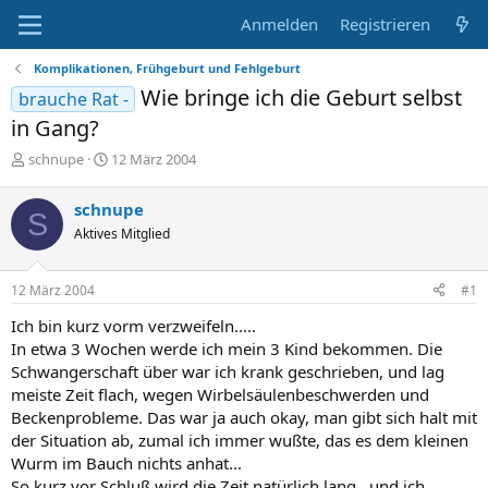
Anmelden
Registrieren
Komplikationen, Frühgeburt und Fehlgeburt
Wie bringe ich die Geburt selbst
brauche Rat -
in Gang?
E
E
schnupe
12 März 2004
r
r
s
s
schnupe
S
t
t
Aktives Mitglied
e
e
l
l
l
l
12 März 2004
#1
e
t
r
a
Ich bin kurz vorm verzweifeln.....
m
In etwa 3 Wochen werde ich mein 3 Kind bekommen. Die
Schwangerschaft über war ich krank geschrieben, und lag
meiste Zeit flach, wegen Wirbelsäulenbeschwerden und
Beckenprobleme. Das war ja auch okay, man gibt sich halt mit
der Situation ab, zumal ich immer wußte, das es dem kleinen
Wurm im Bauch nichts anhat...
So kurz vor Schluß wird die Zeit natürlich lang...und ich