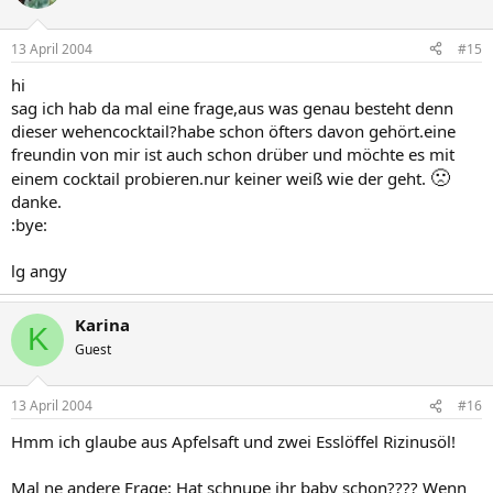
13 April 2004
#15
hi
sag ich hab da mal eine frage,aus was genau besteht denn
dieser wehencocktail?habe schon öfters davon gehört.eine
freundin von mir ist auch schon drüber und möchte es mit
🙁
einem cocktail probieren.nur keiner weiß wie der geht.
danke.
:bye:
lg angy
Karina
K
Guest
13 April 2004
#16
Hmm ich glaube aus Apfelsaft und zwei Esslöffel Rizinusöl!
Mal ne andere Frage: Hat schnupe ihr baby schon???? Wenn