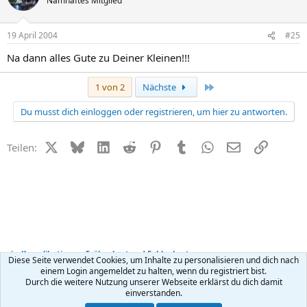
Namhaftes Mitglied
19 April 2004
#25
Na dann alles Gute zu Deiner Kleinen!!!
Letzte
1 von 2
Nächste
Du musst dich einloggen oder registrieren, um hier zu antworten.
X (Twitter)
Bluesky
LinkedIn
Reddit
Pinterest
Tumblr
WhatsApp
E-Mail
Link
Teilen:
Komplikationen, Frühgeburt und Fehlgeburt
Diese Seite verwendet Cookies, um Inhalte zu personalisieren und dich nach
einem Login angemeldet zu halten, wenn du registriert bist.
Durch die weitere Nutzung unserer Webseite erklärst du dich damit
Kontakt
Nutzungsbedingungen
Datenschutz
Hilfe
R
einverstanden.
S
S
®