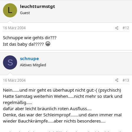
leuchtturmstgt
L
Guest
16 März 2004
#12
Schnuppe wie gehts dir???
😀
Ist das baby da?????
schnupe
S
Aktives Mitglied
16 März 2004
#13
Nein......und mir geht es überhaupt nicht gut:-( (psychisch)
Hatte Samstag weiterhin Wehen.....nicht mehr so stark und
regelmäßig.....
dafür aber leicht bräunlich roten Ausfluss....
Denke, das war der Schleimpropf.......und dann immer mal
wieder Bauchkrämpfe.....aber nichts besonderes....