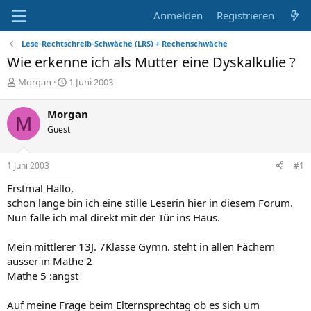
Anmelden
Registrieren
Lese-Rechtschreib-Schwäche (LRS) + Rechenschwäche
Wie erkenne ich als Mutter eine Dyskalkulie ?
E
E
Morgan
1 Juni 2003
r
r
s
s
Morgan
M
t
t
Guest
e
e
l
l
l
l
1 Juni 2003
#1
e
t
r
a
Erstmal Hallo,
m
schon lange bin ich eine stille Leserin hier in diesem Forum.
Nun falle ich mal direkt mit der Tür ins Haus.
Mein mittlerer 13J. 7Klasse Gymn. steht in allen Fächern
ausser in Mathe 2
Mathe 5 :angst
Auf meine Frage beim Elternsprechtag ob es sich um