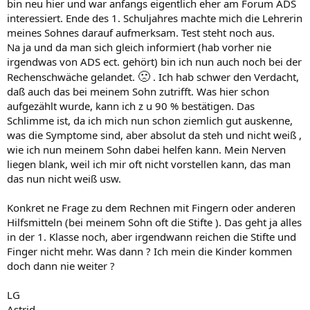
bin neu hier und war anfangs eigentlich eher am Forum ADS
interessiert. Ende des 1. Schuljahres machte mich die Lehrerin
meines Sohnes darauf aufmerksam. Test steht noch aus.
Na ja und da man sich gleich informiert (hab vorher nie
irgendwas von ADS ect. gehört) bin ich nun auch noch bei der
🙁
Rechenschwäche gelandet.
. Ich hab schwer den Verdacht,
daß auch das bei meinem Sohn zutrifft. Was hier schon
aufgezählt wurde, kann ich z u 90 % bestätigen. Das
Schlimme ist, da ich mich nun schon ziemlich gut auskenne,
was die Symptome sind, aber absolut da steh und nicht weiß ,
wie ich nun meinem Sohn dabei helfen kann. Mein Nerven
liegen blank, weil ich mir oft nicht vorstellen kann, das man
das nun nicht weiß usw.
Konkret ne Frage zu dem Rechnen mit Fingern oder anderen
Hilfsmitteln (bei meinem Sohn oft die Stifte ). Das geht ja alles
in der 1. Klasse noch, aber irgendwann reichen die Stifte und
Finger nicht mehr. Was dann ? Ich mein die Kinder kommen
doch dann nie weiter ?
LG
Astrid