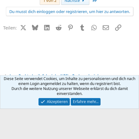
Letzte
1 von 2
Nächste
Du musst dich einloggen oder registrieren, um hier zu antworten.
X (Twitter)
Bluesky
LinkedIn
Reddit
Pinterest
Tumblr
WhatsApp
E-Mail
Link
Teilen:
Lese-Rechtschreib-Schwäche (LRS) + Rechenschwäche
Diese Seite verwendet Cookies, um Inhalte zu personalisieren und dich nach
einem Login angemeldet zu halten, wenn du registriert bist.
Durch die weitere Nutzung unserer Webseite erklärst du dich damit
Kontakt
Nutzungsbedingungen
Datenschutz
Hilfe
R
einverstanden.
S
S
®
Community platform by XenForo
© 2010-2026 XenForo Ltd.
Akzeptieren
Erfahre mehr…