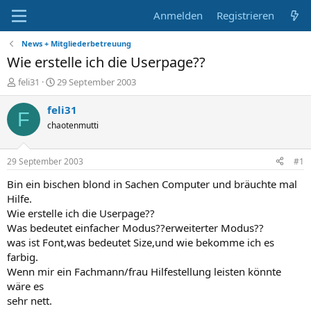
Anmelden
Registrieren
News + Mitgliederbetreuung
Wie erstelle ich die Userpage??
E
E
feli31
29 September 2003
r
r
s
s
feli31
F
t
t
chaotenmutti
e
e
l
l
l
l
29 September 2003
#1
e
t
r
a
Bin ein bischen blond in Sachen Computer und bräuchte mal
m
Hilfe.
Wie erstelle ich die Userpage??
Was bedeutet einfacher Modus??erweiterter Modus??
was ist Font,was bedeutet Size,und wie bekomme ich es
farbig.
Wenn mir ein Fachmann/frau Hilfestellung leisten könnte
wäre es
sehr nett.