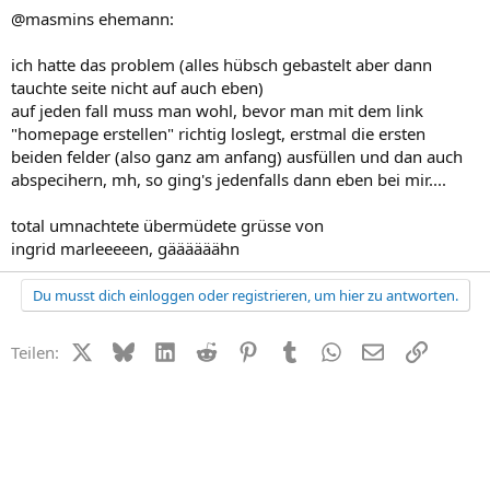
@masmins ehemann:
ich hatte das problem (alles hübsch gebastelt aber dann
tauchte seite nicht auf auch eben)
auf jeden fall muss man wohl, bevor man mit dem link
"homepage erstellen" richtig loslegt, erstmal die ersten
beiden felder (also ganz am anfang) ausfüllen und dan auch
abspecihern, mh, so ging's jedenfalls dann eben bei mir....
total umnachtete übermüdete grüsse von
ingrid marleeeeen, gäääääähn
Du musst dich einloggen oder registrieren, um hier zu antworten.
X (Twitter)
Bluesky
LinkedIn
Reddit
Pinterest
Tumblr
WhatsApp
E-Mail
Link
Teilen: