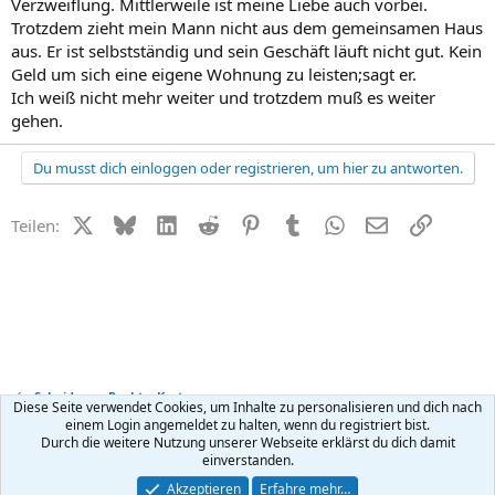
Verzweiflung. Mittlerweile ist meine Liebe auch vorbei.
Trotzdem zieht mein Mann nicht aus dem gemeinsamen Haus
aus. Er ist selbstständig und sein Geschäft läuft nicht gut. Kein
Geld um sich eine eigene Wohnung zu leisten;sagt er.
Ich weiß nicht mehr weiter und trotzdem muß es weiter
gehen.
Du musst dich einloggen oder registrieren, um hier zu antworten.
X (Twitter)
Bluesky
LinkedIn
Reddit
Pinterest
Tumblr
WhatsApp
E-Mail
Link
Teilen:
Scheidung - Recht + Kosten
Diese Seite verwendet Cookies, um Inhalte zu personalisieren und dich nach
einem Login angemeldet zu halten, wenn du registriert bist.
Durch die weitere Nutzung unserer Webseite erklärst du dich damit
Kontakt
Nutzungsbedingungen
Datenschutz
Hilfe
R
einverstanden.
S
S
®
Community platform by XenForo
© 2010-2026 XenForo Ltd.
Akzeptieren
Erfahre mehr…