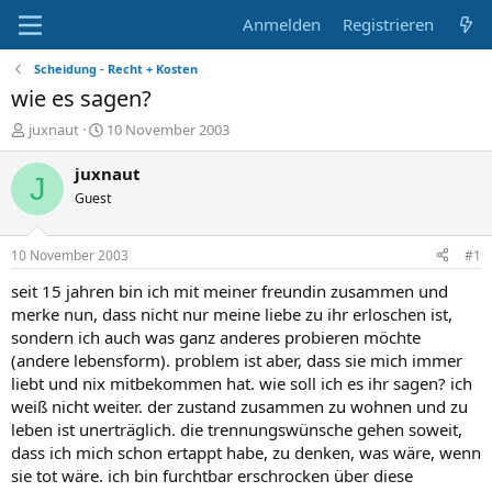
Anmelden
Registrieren
Scheidung - Recht + Kosten
wie es sagen?
E
E
juxnaut
10 November 2003
r
r
s
s
juxnaut
J
t
t
Guest
e
e
l
l
l
l
10 November 2003
#1
e
t
r
a
seit 15 jahren bin ich mit meiner freundin zusammen und
m
merke nun, dass nicht nur meine liebe zu ihr erloschen ist,
sondern ich auch was ganz anderes probieren möchte
(andere lebensform). problem ist aber, dass sie mich immer
liebt und nix mitbekommen hat. wie soll ich es ihr sagen? ich
weiß nicht weiter. der zustand zusammen zu wohnen und zu
leben ist unerträglich. die trennungswünsche gehen soweit,
dass ich mich schon ertappt habe, zu denken, was wäre, wenn
sie tot wäre. ich bin furchtbar erschrocken über diese