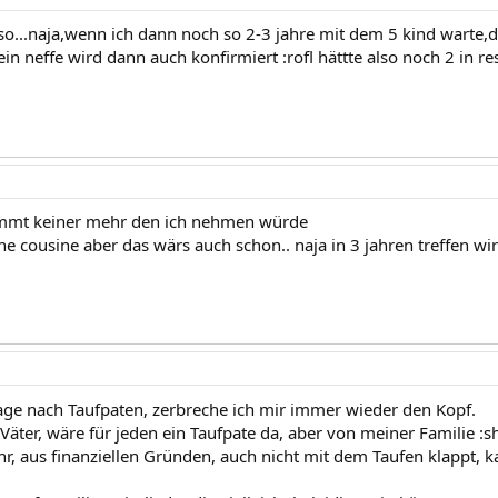
nt so...naja,wenn ich dann noch so 2-3 jahre mit dem 5 kind warte
n neffe wird dann auch konfirmiert :rofl hättte also noch 2 in re
mmt keiner mehr den ich nehmen würde
e cousine aber das wärs auch schon.. naja in 3 jahren treffen wir
age nach Taufpaten, zerbreche ich mir immer wieder den Kopf.
Väter, wäre für jeden ein Taufpate da, aber von meiner Familie :s
hr, aus finanziellen Gründen, auch nicht mit dem Taufen klappt, k