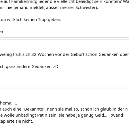
 auf Familienmitglieder die vielleicht beleidigt sein könnten? W
mir nie jemand meldet( ausser meiner Schwester).
 da wirklich keinen Tipp geben.
em
in wenig früh,sich 32 Wochen vor der Geburt schon Gedanken übe
och ganz andere Gedanken :-D
hema.....
ch auch eine "Bekannte", nenn sie mal so, schon ich glaub in der 
e wolle unbedingt Patin sein, sie habe ja genug Geld..... :wand
pierte sie nicht.