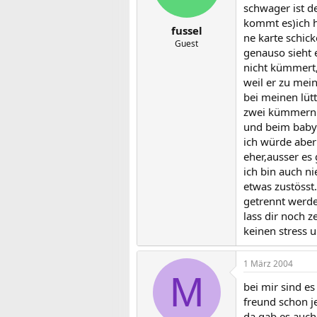
schwager ist d
kommt es)ich h
fussel
ne karte schick
Guest
genauso sieht 
nicht kümmert,
weil er zu mei
bei meinen lüt
zwei kümmern s
und beim baby 
ich würde aber
eher,ausser es 
ich bin auch n
etwas zustösst
getrennt werd
lass dir noch z
keinen stress 
1 März 2004
M
bei mir sind e
freund schon je
da gab es auch 