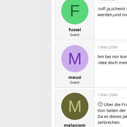
F
:rofl ja,schei
werden,und mei
fussel
Guest
1 März 2004
M
hm bei mir ko
:idee doch mein
meusi
Guest
1 März 2004
M
🙁
Über die Fr
Von Seiten der 
Da es dieses Ja
zerbrechen.
melaniem