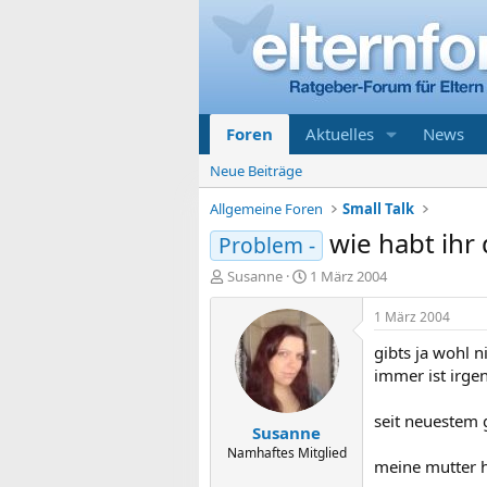
Foren
Aktuelles
News
Neue Beiträge
Allgemeine Foren
Small Talk
wie habt ihr
Problem -
E
E
Susanne
1 März 2004
r
r
s
s
1 März 2004
t
t
gibts ja wohl n
e
e
l
l
immer ist irgen
l
l
e
t
seit neuestem 
Susanne
r
a
m
Namhaftes Mitglied
meine mutter ha