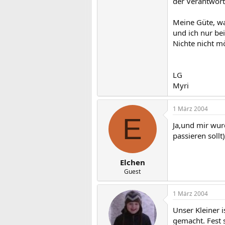
der Verantwort
Meine Güte, wa
und ich nur bei
Nichte nicht m
LG
Myri
1 März 2004
E
Ja,und mir wur
passieren sollt
Elchen
Guest
1 März 2004
Unser Kleiner 
gemacht. Fest 