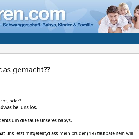
 das gemacht??
icht, oder?
dwas bei uns los...
gehts um die taufe unseres babys.
t uns jetzt mitgeteilt,d ass mein bruder (19) taufpate sein will!