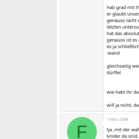
hab grad mit ih
er glaubt unse
genauso lacht 
letzten untersu
hat das absolut
genauso ist es
es ja schließl
:wand
gleichzeitig we
dürfte!
wie habt ihr d
will ja nicht, d
1 März 2004
F
tja ,mit der w
kinder da sind