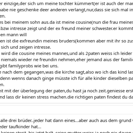
er einzige,der sich um meine tochter kümmert(er ist auch der m
abe nie geschenke deer anderen verlangt,nur,dass sie sich mal i
en.
es bei meinem sohn aus.da ist meine cousine(nun die frau meines
bzw intresse zeigt und der ex freund meiner schwester.er kommt
nen mann will
ten ist die exfreundin meines bruders(kommen aber mit ihr so 
ich und zeigen intresse.
wird die cousine meines mannes,und als 2paten weiss ich leider
 niemals wieder ne freundin nehmen,eher jemand aius der famili
gibt familyprobs wie bei uns.
ie nach dem gegangen,was die kirche sagt,also wo ich das kind
.denn wenns danach ginge müsste ich für alle kinder dieselben pa
en.
eit mit der überlegung der paten,du hast ja noch zeit.geniesse e
und lass dir keinen stress machen.die richtigen paten findest du 
s alle drei brüder..jeder hat dann eines...aber auch aus dem grun
der taufkinder hat...
keinen streit..bis jetzt halt..seine mutter weiss ja noch nix davon 