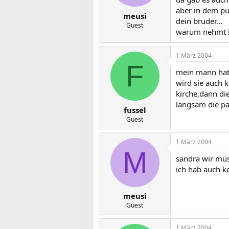
aber in dem pu
meusi
dein bruder...
Guest
warum nehmt ih
1 März 2004
F
mein mann hat 
wird sie auch 
kirche,dann di
langsam die pa
fussel
Guest
1 März 2004
M
sandra wir müs
ich hab auch k
meusi
Guest
1 März 2004