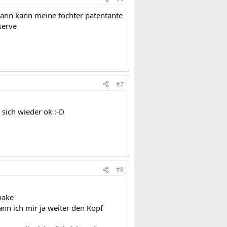
,dann kann meine tochter patentante
serve
#7
 sich wieder ok :-D
#8
hake
ann ich mir ja weiter den Kopf