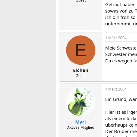
Guest
Gefragt haben 
sowas von zu T
ich bin froh so
unternimmt, un
1 März 2004
E
Meie Schwester
Schwester mei
Da es wegen fa
Elchen
Guest
1 März 2004
Ein Grund, war
Hier ist es irg
als einem lock
Myri
überhaupt kein
Aktives Mitglied
Der Bruder mei