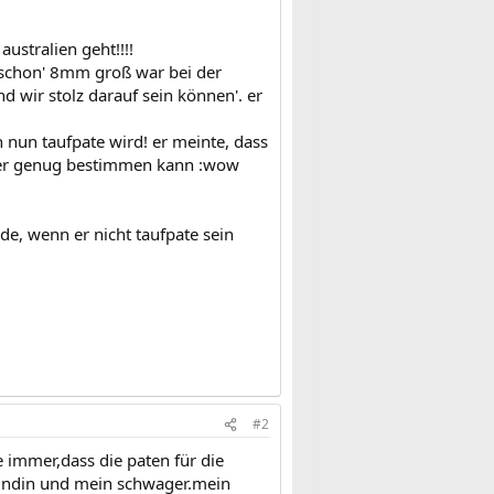
ustralien geht!!!!
 'schon' 8mm groß war bei der
d wir stolz darauf sein können'. er
 nun taufpate wird! er meinte, dass
em er genug bestimmen kann :wow
rde, wenn er nicht taufpate sein
#2
e immer,dass die paten für die
eundin und mein schwager.mein