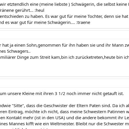
wir etztendlich eine (meine liebste ) Schwägerin, die selbst kei
ränene gerührt... :heul
 entschieden zu haben. Es war gut für meine Tochter, denn sie hat
d es war gut für meine Schwägerin.... :traene
 hat ja einen Sohn,genommen für ihn haben sie und ihr Mann zw
nes Schwagers..
miliärer Dinge zum Streit kam,bin ich zurücketreten,heute bin ich
um unsere Kleine mit ihren 3 1/2 noch immer nicht getauft ist.
endwie "Sitte", dass die Geschwister der Eltern Paten sind. Da ich
eren Eintrag, möchte ich nicht, dass meine Schwestern Patinnen w
en Kontakt mehr (ist in den USA) und die andere bekommt ihr Lebe
nes Mannes kifft wie ein Weltmeister. Bleibt nur die Schwester me