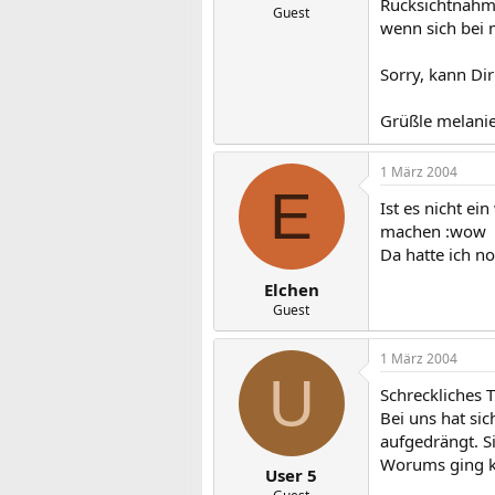
Rücksichtnahme
Guest
wenn sich bei 
Sorry, kann Dir
Grüßle melani
1 März 2004
E
Ist es nicht e
machen :wow
Da hatte ich n
Elchen
Guest
1 März 2004
U
Schreckliches T
Bei uns hat si
aufgedrängt. Si
Worums ging ka
User 5