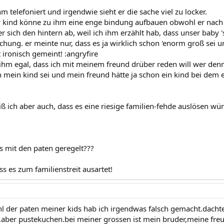
m telefoniert und irgendwie sieht er die sache viel zu locker.
r kind könne zu ihm eine enge bindung aufbauen obwohl er nach a
er sich den hintern ab, weil ich ihm erzählt hab, dass unser baby
chung. er meinte nur, dass es ja wirklich schon 'enorm groß sei un
 ironisch gemeint! :angryfire
 ihm egal, dass ich mit meinem freund drüber reden will wer denn
ich mein kind sei und mein freund hätte ja schon ein kind bei d
iß ich aber auch, dass es eine riesige familien-fehde auslösen wü
as mit den paten geregelt???
ass es zum familienstreit ausartet!
ahl der paten meiner kids hab ich irgendwas falsch gemacht.dacht
..aber pustekuchen.bei meiner grossen ist mein bruder,meine fr