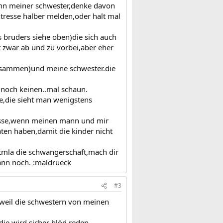
ann meiner schwester,denke davon
ntresse halber melden,oder halt mal
 bruders siehe oben)die sich auch
 zwar ab und zu vorbei,aber eher
zusammen)und meine schwester.die
 noch keinen..mal schaun.
e,die sieht man wenigstens
 lasse,wenn meinen mann und mir
ten haben,damit die kinder nicht
rstmla die schwangerschaft,mach dir
dann noch. :maldrueck
#3
d weil die schwestern von meinen
die wird sicher blöd reden...