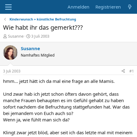
Anmelden
Registrieren
Kinderwunsch + künstliche Befruchtung
Wie habt ihr das gemerkt???
E
E
Susanne
3 Juli 2003
r
r
s
s
Susanne
t
t
Namhaftes Mitglied
e
e
l
l
l
l
3 Juli 2003
#1
e
t
r
a
hmm... jetzt hätt ich da mal eine frage an alle Mamis.
m
Und zwar hab ich jetzt schon öfters davon gehört, dass
manche Frauen behaupten es im Gefühl gehabt zu haben
sofort nachdem die Befruchtung stattgefunden hat. War das
bei jemandem von Euch auch so?
Wenn ja, wie fühlt man sich da?
Klingt zwar jetzt blöd, aber seit ich das letzte mal mit meinem