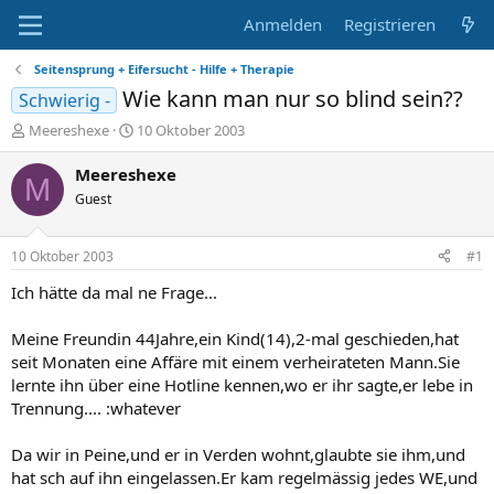
Anmelden
Registrieren
Seitensprung + Eifersucht - Hilfe + Therapie
Wie kann man nur so blind sein??
Schwierig -
E
E
Meereshexe
10 Oktober 2003
r
r
s
s
Meereshexe
M
t
t
Guest
e
e
l
l
l
l
10 Oktober 2003
#1
e
t
r
a
Ich hätte da mal ne Frage...
m
Meine Freundin 44Jahre,ein Kind(14),2-mal geschieden,hat
seit Monaten eine Affäre mit einem verheirateten Mann.Sie
lernte ihn über eine Hotline kennen,wo er ihr sagte,er lebe in
Trennung.... :whatever
Da wir in Peine,und er in Verden wohnt,glaubte sie ihm,und
hat sch auf ihn eingelassen.Er kam regelmässig jedes WE,und