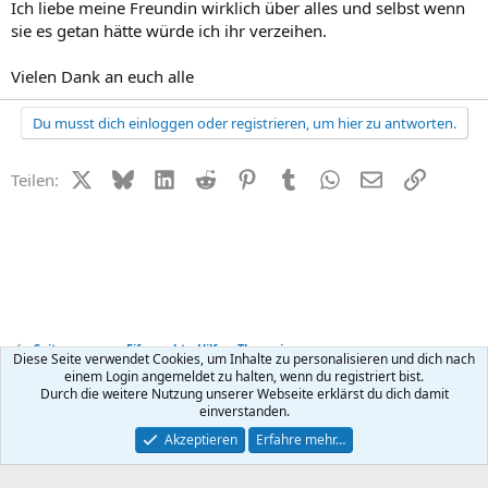
Ich liebe meine Freundin wirklich über alles und selbst wenn
sie es getan hätte würde ich ihr verzeihen.
Vielen Dank an euch alle
Du musst dich einloggen oder registrieren, um hier zu antworten.
X (Twitter)
Bluesky
LinkedIn
Reddit
Pinterest
Tumblr
WhatsApp
E-Mail
Link
Teilen:
Seitensprung + Eifersucht - Hilfe + Therapie
Diese Seite verwendet Cookies, um Inhalte zu personalisieren und dich nach
einem Login angemeldet zu halten, wenn du registriert bist.
Durch die weitere Nutzung unserer Webseite erklärst du dich damit
Kontakt
Nutzungsbedingungen
Datenschutz
Hilfe
R
einverstanden.
S
S
®
Community platform by XenForo
© 2010-2026 XenForo Ltd.
Akzeptieren
Erfahre mehr…