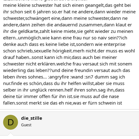
meine kleine schwester hat sich einen geangelt,das geht bei
ihr schon seit 6 jahren so.er hat ne andere,dann wieder meine
schwester,schwängert eine,dann meine schwester,dann ne
andere,dann zeihen die andauernd zusammen,dann klaut er
ihr die geldkarte,zahlt keine miete,sie geht wieder zu meinen
eltern..unmöglich.wie kann eine frau nur so naiv sein??ich
denke auch dass es keine liebe ist,sondern wie enterprise
schon schrieb,sexuelle hörigkeit.merh nicht.der muss es wohl
drauf haben..sonst kann ich mir,dass auch bei meiner
schwester nicht erklären.welche frau versaut sich mit sonem
wiederling das leben??und deine freundin versaut auch das
leben ihres sohnes... :angryfire :wand :sn7 dumm sag ich
nur.finde es schön,dass du ihr helfen willst,aber sie muss
selber in ihr unglück rennen.helf ihren sohn.sag ihn,dass
deine tür immer offen für ihn ist.sie muss auf die nase
fallen.sonst merkt sie das eh nie,was er fürn schwein ist
die_stille
D
Guest