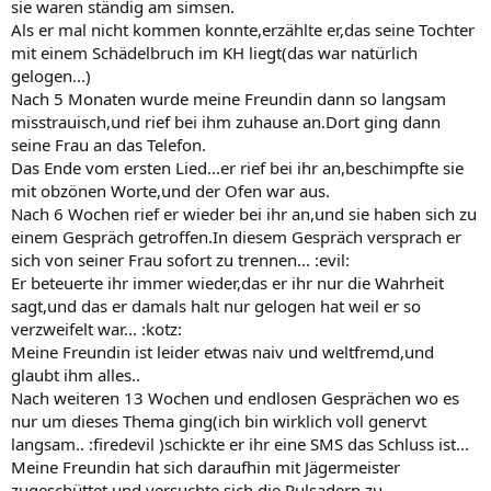
sie waren ständig am simsen.
Als er mal nicht kommen konnte,erzählte er,das seine Tochter
mit einem Schädelbruch im KH liegt(das war natürlich
gelogen...)
Nach 5 Monaten wurde meine Freundin dann so langsam
misstrauisch,und rief bei ihm zuhause an.Dort ging dann
seine Frau an das Telefon.
Das Ende vom ersten Lied...er rief bei ihr an,beschimpfte sie
mit obzönen Worte,und der Ofen war aus.
Nach 6 Wochen rief er wieder bei ihr an,und sie haben sich zu
einem Gespräch getroffen.In diesem Gespräch versprach er
sich von seiner Frau sofort zu trennen... :evil:
Er beteuerte ihr immer wieder,das er ihr nur die Wahrheit
sagt,und das er damals halt nur gelogen hat weil er so
verzweifelt war... :kotz:
Meine Freundin ist leider etwas naiv und weltfremd,und
glaubt ihm alles..
Nach weiteren 13 Wochen und endlosen Gesprächen wo es
nur um dieses Thema ging(ich bin wirklich voll genervt
langsam.. :firedevil )schickte er ihr eine SMS das Schluss ist...
Meine Freundin hat sich daraufhin mit Jägermeister
zugeschüttet,und versuchte sich die Pulsadern zu