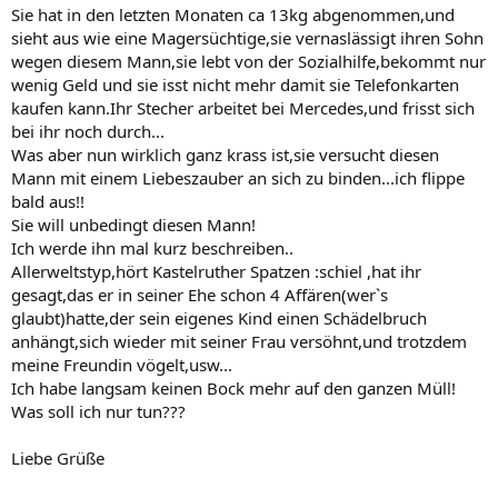
Sie hat in den letzten Monaten ca 13kg abgenommen,und
sieht aus wie eine Magersüchtige,sie vernaslässigt ihren Sohn
wegen diesem Mann,sie lebt von der Sozialhilfe,bekommt nur
wenig Geld und sie isst nicht mehr damit sie Telefonkarten
kaufen kann.Ihr Stecher arbeitet bei Mercedes,und frisst sich
bei ihr noch durch...
Was aber nun wirklich ganz krass ist,sie versucht diesen
Mann mit einem Liebeszauber an sich zu binden...ich flippe
bald aus!!
Sie will unbedingt diesen Mann!
Ich werde ihn mal kurz beschreiben..
Allerweltstyp,hört Kastelruther Spatzen :schiel ,hat ihr
gesagt,das er in seiner Ehe schon 4 Affären(wer`s
glaubt)hatte,der sein eigenes Kind einen Schädelbruch
anhängt,sich wieder mit seiner Frau versöhnt,und trotzdem
meine Freundin vögelt,usw...
Ich habe langsam keinen Bock mehr auf den ganzen Müll!
Was soll ich nur tun???
Liebe Grüße